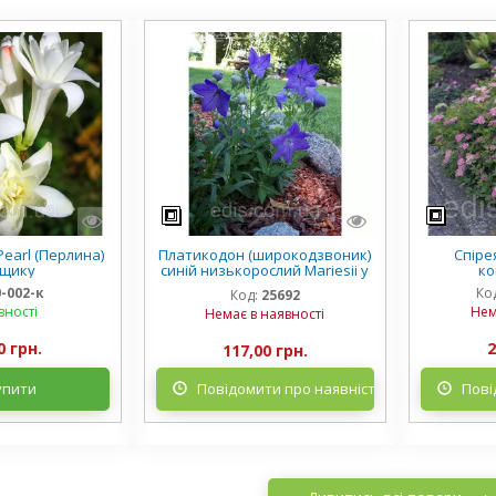
earl (Перлина)
Платикодон (широкодзвоник)
Спірея
рщику
синій низькорослий Mariesii у
ко
горщику
0-002-к
Ко
Код:
25692
вності
Нем
Немає в наявності
0 грн.
2
117,00 грн.
упити
Повідомити про наявність
Пові