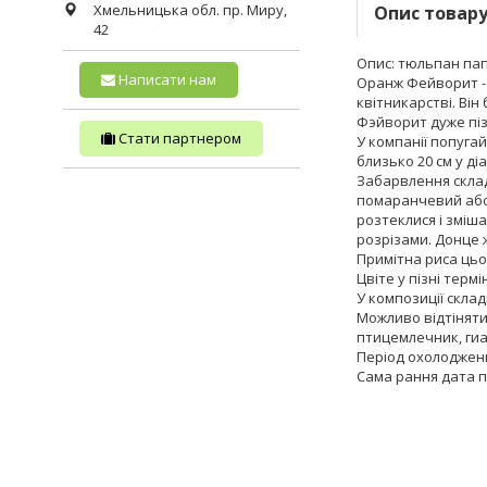
Хмельницька обл.
пр. Миру,
Опис товар
42
Опис: тюльпан пап
Написати нам
Оранж Фейворит - 
квітникарстві. Ві
Фэйворит дуже піз
Стати партнером
У компанії попуга
близько 20 см у діа
Забарвлення склад
помаранчевий або 
розтеклися і зміша
розрізами. Донце 
Примітна риса цьо
Цвіте у пізні термін
У композиції скла
Можливо відтіняти
птицемлечник, гиац
Період охолодженн
Сама рання дата п