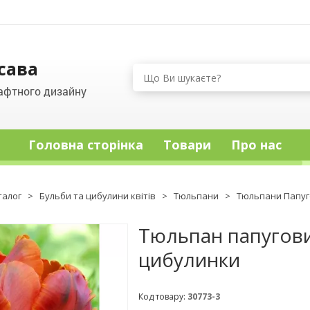
сава
афтного дизайну
Головна сторінка
Товари
Про нас
талог
>
Бульби та цибулини квітів
>
Тюльпани
>
Тюльпани Папуг
Тюльпан папугови
цибулинки
Код товару:
30773-3