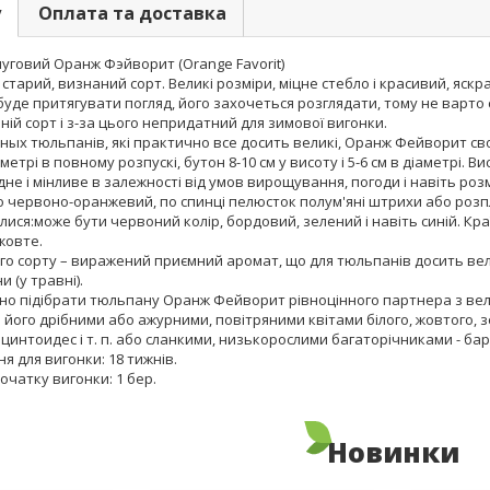
у
Оплата та доставка
уговий Оранж Фэйворит (Orange Favorit)
старий, визнаний сорт. Великі розміри, міцне стебло і красивий, яс
н буде притягувати погляд, його захочеться розглядати, тому не варт
ній сорт і з-за цього непридатний для зимової вигонки.
йных тюльпанів, які практично все досить великі, Оранж Фейворит сво
метрі в повному розпускі, бутон 8-10 см у висоту і 5-6 см в діаметрі. Ви
не і мінливе в залежності від умов вирощування, погоди і навіть роз
червоно-оранжевий, по спинці пелюсток полум'яні штрихи або розпл
лися:може бути червоний колір, бордовий, зелений і навіть синій. Кра
жовте.
го сорту – виражений приємний аромат, що для тюльпанів досить вели
и (у травні).
дно підібрати тюльпану Оранж Фейворит рівноцінного партнера з вели
 його дрібними або ажурними, повітряними квітами білого, жовтого, з
интоидес і т. п. або сланкими, низькорослими багаторічниками - барві
я для вигонки: 18 тижнів.
очатку вигонки: 1 бер.
Новинки