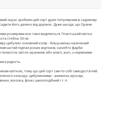
кравий окрас зробили цей сорт дуже популярним в садовому
о садити його далеко від доріжок. Дуже шкода, що Оранж
їми розмірами все-таки виділяється. Гігантський квітка
сота стебла: 50 см
міру цибулин: основний колір - більш-менш насичений
ивчастий підпал різних відтінків, начебто фарби
ї пелюсток світло-оранжеві або жовті, жаті, з нерівними
ка рідкість.
ким квіткою, тому що цей сорт сам по собі самодостатній.
еленого кольору: цибулинними - анемона, мускарі,
нки, ясколка, флокс шилоподібний і т. п.