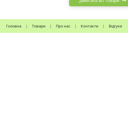
Дивитись всі товари
Головна
|
Товари
|
Про нас
|
Контакти
|
Відгуки