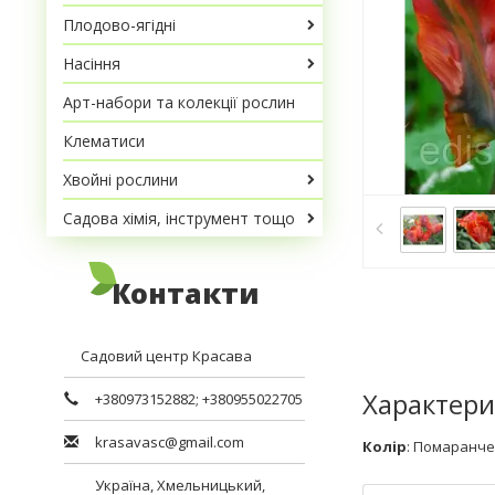
Плодово-ягідні
Насіння
Арт-набори та колекції рослин
Клематиси
Хвойні рослини
Садова хімія, інструмент тощо
Контакти
Садовий центр Красава
Характери
+380973152882
;
+380955022705
krasavasc@gmail.com
Колір
:
Помаранче
Україна,
Хмельницький
,