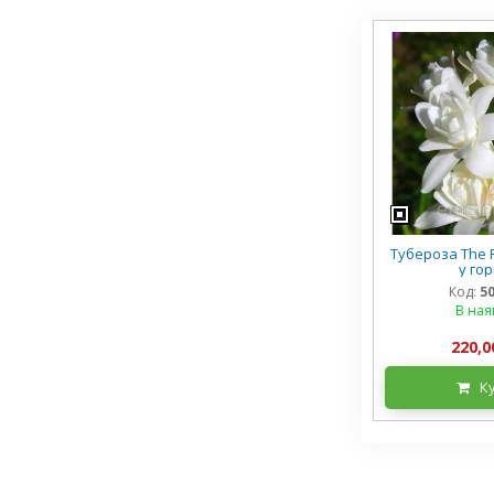
Тубероза The P
у го
Код:
5
В ная
220,0
К