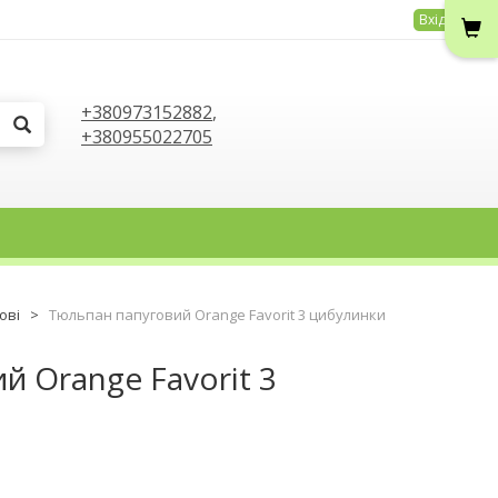
Вхід
+380973152882
,
+380955022705
ові
>
Тюльпан папуговий Orange Favorit 3 цибулинки
й Orange Favorit 3