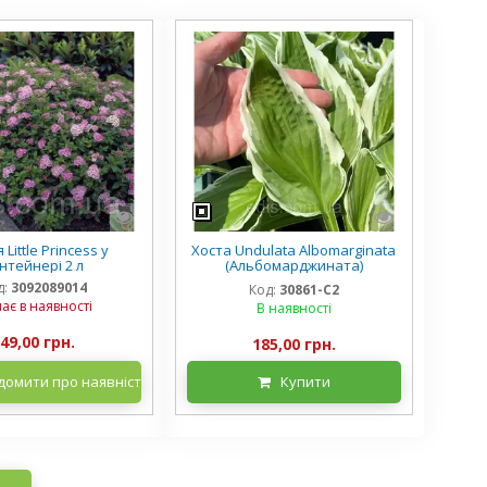
 Little Princess у
Хоста Undulata Albomarginata
нтейнері 2 л
(Альбомарджината)
контейнер 2 л, 3/+ розетки
д:
3092089014
Код:
30861-С2
ає в наявності
В наявності
49,00 грн.
185,00 грн.
домити про наявність
Купити