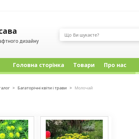
сава
афтного дизайну
Головна сторінка
Товари
Про нас
талог
>
Багаторічні квіти і трави
>
Молочай