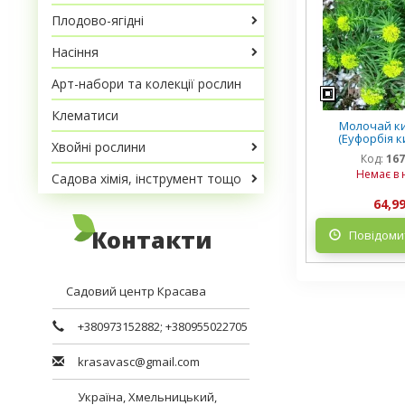
Плодово-ягідні
Насіння
Арт-набори та колекції рослин
Клематиси
Молочай к
(Еуфорбія к
Хвойні рослини
садж
Код:
167
Немає в 
Садова хімія, інструмент тощо
64,99
Контакти
Повідомит
Садовий центр Красава
+380973152882
;
+380955022705
krasavasc@gmail.com
Україна,
Хмельницький
,