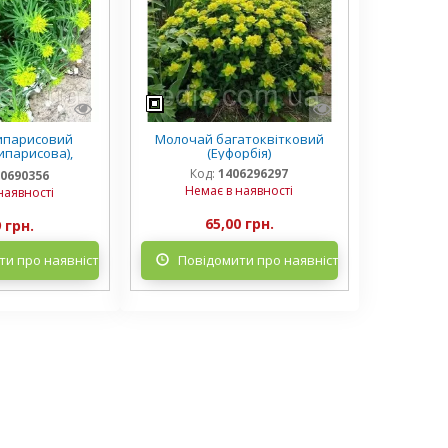
ипарисовий
Молочай багатоквітковий
ипарисова),
(Еуфорбія)
анець
Код:
1406296297
0690356
Немає в наявності
наявності
65,00 грн.
 грн.
и про наявність
Повідомити про наявність