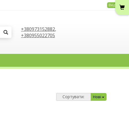
Вхід
+380973152882
,
+380955022705
Сортувати:
Нові