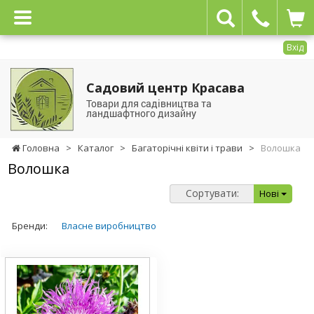
Вхід
Садовий центр Красава
Товари для садівництва та
ландшафтного дизайну
Головна
>
Каталог
>
Багаторічні квіти і трави
>
Волошка
Волошка
Сортувати:
Нові
Бренди:
Власне виробництво