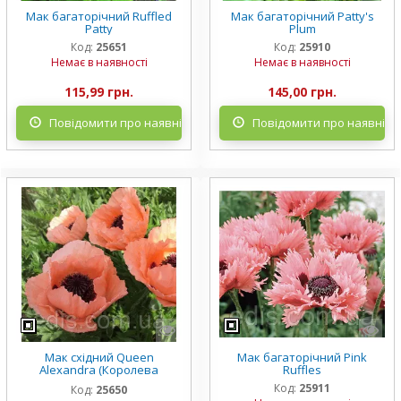
Мак багаторічний Ruffled
Мак багаторічний Patty's
Patty
Plum
Код:
25651
Код:
25910
Немає в наявності
Немає в наявності
115,99 грн.
145,00 грн.
Повідомити про наявність
Повідомити про наявніст
Мак східний Queen
Мак багаторічний Pink
Alexandra (Королева
Ruffles
Олександра)
Код:
25911
Код:
25650