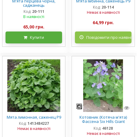
М'ята перцева чорна,
М’ята Імбинна, саженець Р9
саджанець
Код:
20-114
Код:
20-111
Немає в наявності
В наявності
64,99 грн.
65,00 грн.
Купити
Повідомити про наявніст
Мята лимонная, саженец Р9
Котовник (Котяча м'ята)
Фассена Six Hills Giant
Код:
1413484227
(контейнер 0.5 л)
Код:
46128
Немає в наявності
Немає в наявності