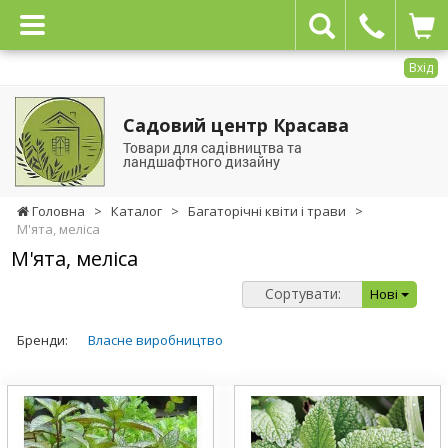
Вхід
Садовий центр Красава
Товари для садівництва та
ландшафтного дизайну
Головна
>
Каталог
>
Багаторічні квіти і трави
>
М'ята, меліса
М'ята, меліса
Сортувати:
Нові
Бренди:
Власне виробництво