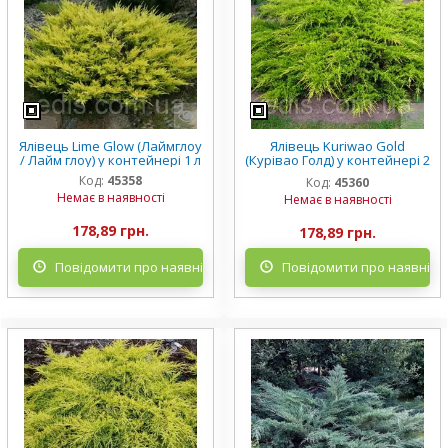
Ялівець Lime Glow (Лаймглоу
Ялівець Kuriwao Gold
/ Лайм глоу) у контейнері 1 л
(Курівао Голд) у контейнері 2
л
Код:
45358
Код:
45360
Немає в наявності
Немає в наявності
178,89 грн.
178,89 грн.
Повідомити про наявність
Повідомити про наявніст