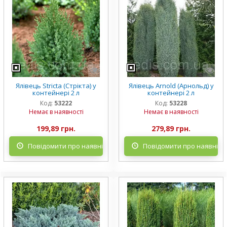
Ялівець Stricta (Стрікта) у
Ялівець Arnold (Арнольд) у
контейнері 2 л
контейнері 2 л
Код:
53222
Код:
53228
Немає в наявності
Немає в наявності
199,89 грн.
279,89 грн.
Повідомити про наявність
Повідомити про наявніст