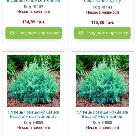
(Курівао Голд) у контейнері
Свід / Ханнеторп) у
контейнері
Код:
41137
Код:
41143
Немає в наявності
Немає в наявності
134,89 грн.
115,89 грн.
Повідомити про наявність
Повідомити про наявніст
Ялівець козацький Glauca
Ялівець козацький Glauca
(Глаука) у контейнері 2 л
(Глаука) у контейнері
Код:
54859
Код:
54685
Немає в наявності
Немає в наявності