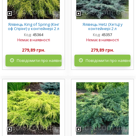
Ялівець King of Spring (Кінг
Ялівець Hetz (Хетц) у
оф Спрінг) у контейнері 2 л
контейнері 2 л
Код:
45364
Код:
45357
Немає в наявності
Немає в наявності
279,89 грн.
279,89 грн.
Повідомити про наявність
Повідомити про наявніст