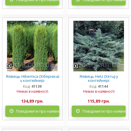
Ялівець Hibernica (Хіберніка)
Ялівець Hetz (Хетц) у
у контейнері
контейнері
Код:
41139
Код:
41144
Немає в наявності
Немає в наявності
134,89 грн.
115,89 грн.
Повідомити про наявність
Повідомити про наявніст