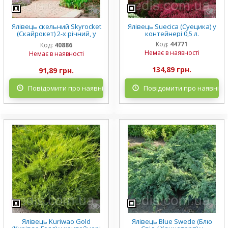
Ялівець скельний Skyrocket
Ялівець Suecica (Суецика) у
(Скайрокет) 2-х річний, у
контейнері 0,5 л.
контейнері 0.5 л.
Код:
44771
Код:
40886
Немає в наявності
Немає в наявності
134,89 грн.
91,89 грн.
Повідомити про наявність
Повідомити про наявніст
Ялівець Kuriwao Gold
Ялівець Blue Swede (Блю