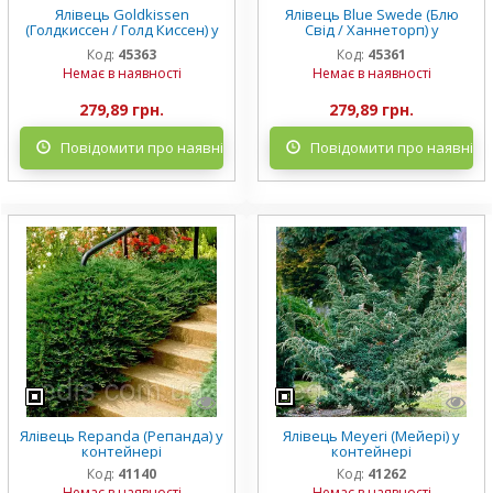
Ялівець Goldkissen
Ялівець Blue Swede (Блю
(Голдкиссен / Голд Киссен) у
Свід / Ханнеторп) у
контейнері 1 л
контейнері 2 л
Код:
45363
Код:
45361
Немає в наявності
Немає в наявності
279,89 грн.
279,89 грн.
Повідомити про наявність
Повідомити про наявніст
Ялівець Repanda (Репанда) у
Ялівець Meyeri (Мейері) у
контейнері
контейнері
Код:
41140
Код:
41262
Немає в наявності
Немає в наявності