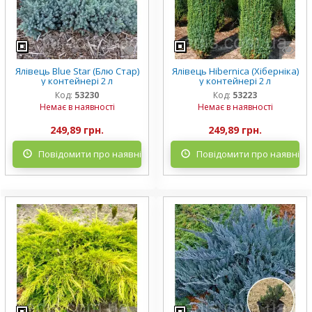
Ялівець Blue Star (Блю Стар)
Ялівець Hibernica (Хіберніка)
у контейнері 2 л
у контейнері 2 л
Код:
53230
Код:
53223
Немає в наявності
Немає в наявності
249,89 грн.
249,89 грн.
Повідомити про наявність
Повідомити про наявніст