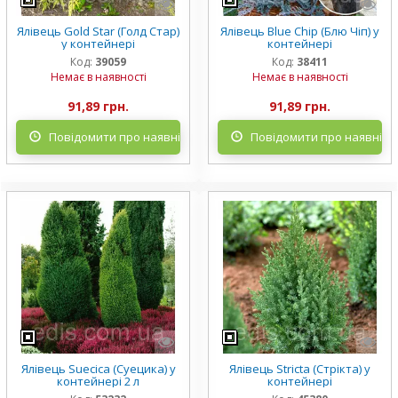
Ялівець Gold Star (Голд Стар)
Ялівець Blue Chip (Блю Чіп) у
у контейнері
контейнері
Код:
39059
Код:
38411
Немає в наявності
Немає в наявності
91,89 грн.
91,89 грн.
Повідомити про наявність
Повідомити про наявніст
Ялівець Suecica (Суецика) у
Ялівець Stricta (Стрікта) у
контейнері 2 л
контейнері