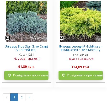
Ялівець Blue Star (Блю Стар)
Ялівець середній Goldkissen
у контейнері
(Голдкіссен / Голд Кіссен) у
контейнері Р9
Код:
41261
Код:
41141
Немає в наявності
Немає в наявності
91,89 грн.
134,89 грн.
Повідомити про наявність
Повідомити про наявніст
«
1
2
»