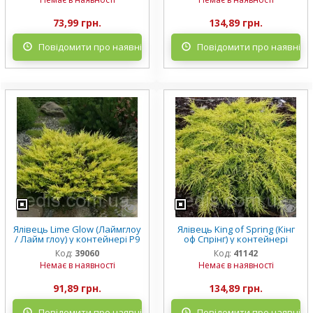
73,99 грн.
134,89 грн.
Повідомити про наявність
Повідомити про наявніст
Ялівець Lime Glow (Лаймглоу
Ялівець King of Spring (Кінг
/ Лайм глоу) у контейнері Р9
оф Спрінг) у контейнері
Код:
39060
Код:
41142
Немає в наявності
Немає в наявності
91,89 грн.
134,89 грн.
Повідомити про наявність
Повідомити про наявніст