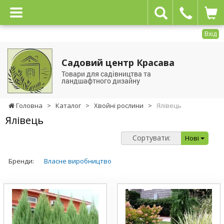
Вхід
Садовий центр Красава
Товари для садівництва та
ландшафтного дизайну
Головна
>
Каталог
>
Хвойні рослини
>
Ялівець
Ялівець
Сортувати:
Нові
Бренди:
Власне виробництво