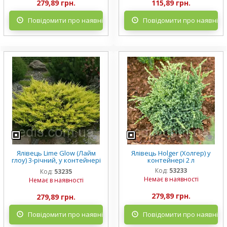
279,89 грн.
115,89 грн.
Повідомити про наявність
Повідомити про наявніст
Ялівець Lime Glow (Лайм
Ялівець Holger (Холгер) у
глоу) 3-річний, у контейнері
контейнері 2 л
2 л
Код:
53233
Код:
53235
Немає в наявності
Немає в наявності
279,89 грн.
279,89 грн.
Повідомити про наявність
Повідомити про наявніст