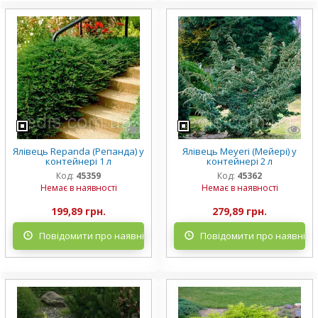
Ялівець Repanda (Репанда) у
Ялівець Meyeri (Мейері) у
контейнері 1 л
контейнері 2 л
Код:
45359
Код:
45362
Немає в наявності
Немає в наявності
199,89 грн.
279,89 грн.
Повідомити про наявність
Повідомити про наявніст