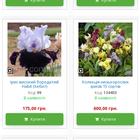
Ірис високий бородатий
Колекція низькорослих
Habit (Хебит)
ірисів 15 сортів
Код:
99
Код:
134403
В наявності
В наявності
175,00 грн.
600,00 грн.
Купити
Купити