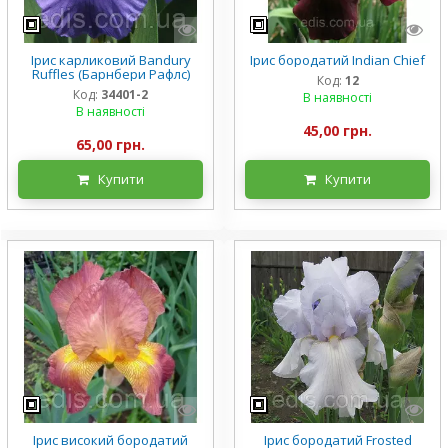
Ірис карликовий Bandury
Ірис бородатий Indian Chief
Ruffles (Барнбери Рафлс)
Код:
12
Код:
34401-2
В наявності
В наявності
45,00 грн.
65,00 грн.
Купити
Купити
Ірис високий бородатий
Ірис бородатий Frosted