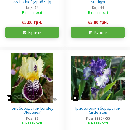
Arab Chief (Араб Чіф)
Starlight
Код:
24
Код:
11
В наявності
В наявності
65,00 грн.
65,00 грн.
Купити
Купити
Ірис бородатий Loreley
Ірис високий бородатий
(Лорелея)
Circle Step
Код:
23
Код:
22954-55
В наявності
В наявності