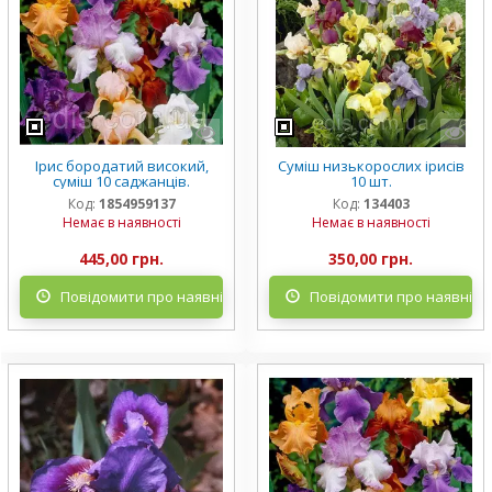
Ірис бородатий високий,
Суміш низькорослих ірисів
суміш 10 саджанців.
10 шт.
Код:
1854959137
Код:
134403
Немає в наявності
Немає в наявності
445,00 грн.
350,00 грн.
Повідомити про наявність
Повідомити про наявніст