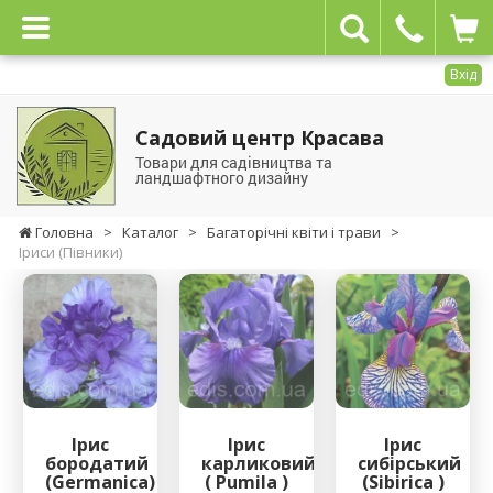
Вхід
Садовий центр Красава
Товари для садівництва та
ландшафтного дизайну
Головна
>
Каталог
>
Багаторічні квіти і трави
>
Іриси (Півники)
Ірис
Ірис
Ірис
бородатий
карликовий
сибірський
(Germanica)
( Pumila )
(Sibirica )