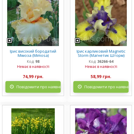
Ірис високий бородатий
Ірис карликовий Magnetic
Мімоза (Mimosa)
Storm (Магнетик Шторм)
Код:
98
Код:
36266-64
Немає в наявності
Немає в наявності
74,99 грн.
58,99 грн.
Повідомити про наявність
Повідомити про наявніст