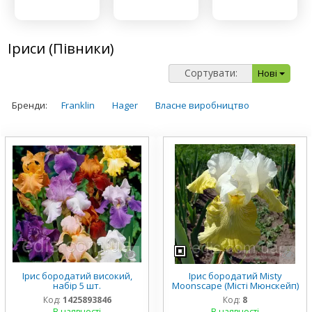
Іриси (Півники)
Сортувати:
Нові
Бренди:
Franklin
Hager
Власне виробництво
Ірис бородатий високий,
Ірис бородатий Misty
набір 5 шт.
Moonscape (Місті Мюнскейп)
Код:
1425893846
Код:
8
В наявності
В наявності