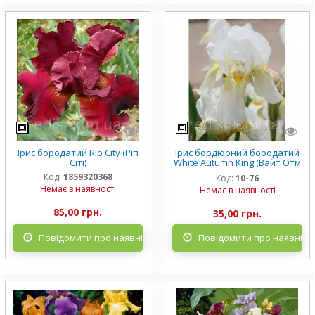
Ірис бородатий Rip City (Ріп
Ірис бордюрний бородатий
Сіті)
White Autumn King (Вайт Отм
Кинг)
Код:
1859320368
Код:
10-76
Немає в наявності
Немає в наявності
85,00 грн.
35,00 грн.
Повідомити про наявність
Повідомити про наявніст