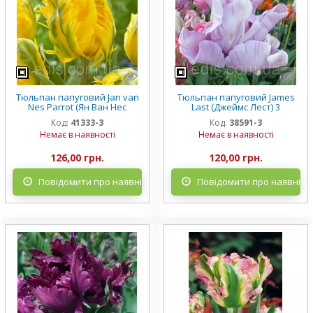
Тюльпан папуговий Jan van
Тюльпан папуговий James
Nes Parrot (Ян Ван Нес
Last (Джеймс Лест) 3
Перрот) 3 цибулини
цибулини
Код:
41333-3
Код:
38591-3
Немає в наявності
Немає в наявності
126,00 грн.
120,00 грн.
Повідомити про наявність
Повідомити про наявніст