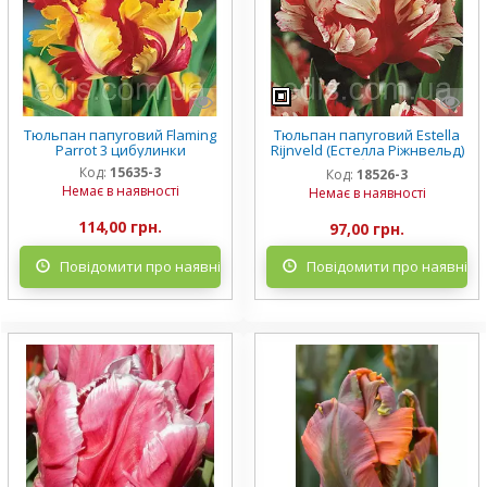
Тюльпан папуговий Flaming
Тюльпан папуговий Estella
Parrot 3 цибулинки
Rijnveld (Естелла Ріжнвельд)
3 цибулини
Код:
15635-3
Код:
18526-3
Немає в наявності
Немає в наявності
114,00 грн.
97,00 грн.
Повідомити про наявність
Повідомити про наявніст