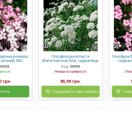
торічна рожева,
Гіпсофіла волотиста
Гіпсофіла
-річний, ВКС
(багаторічна) біла, саджанець
саджане
39958
Код:
39959
вності
Немає в наявності
Нем
0 грн.
85,99 грн.
упити
Повідомити про наявність
Пові