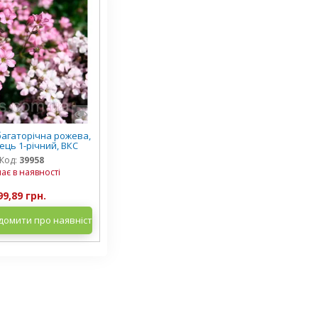
 багаторічна рожева,
ць 1-річний, ВКС
Код:
39958
ає в наявності
99,89 грн.
домити про наявність