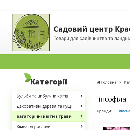
Садовий центр Кра
Товари для садівництва та ландш
Категорії
Головна
>
Ка
Бульби та цибулини квітів
Гіпсофіла
Декоративні дерева та кущі
Бренди:
Власн
Багаторічні квіти і трави
Кімнатні рослини