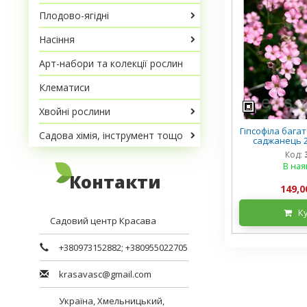
Плодово-ягідні
Насіння
Арт-набори та колекції рослин
Клематиси
Хвойні рослини
Гіпсофіла бага
Садова хімія, інструмент тощо
саджанець 2
Код:
В ная
Контакти
149,0
К
Садовий центр Красава
+380973152882
;
+380955022705
krasavasc@gmail.com
Україна,
Хмельницький
,