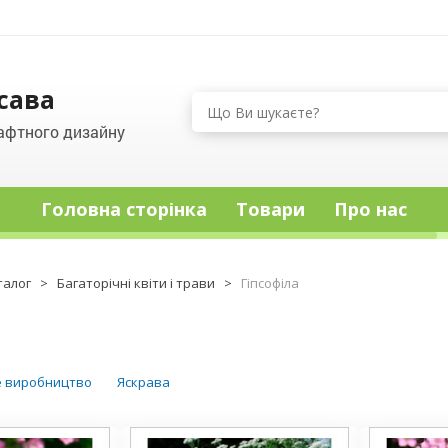
сава
афтного дизайну
Головна сторінка
Товари
Про нас
талог
>
Багаторічні квіти і трави
>
Гіпсофіла
е виробництво
Яскрава