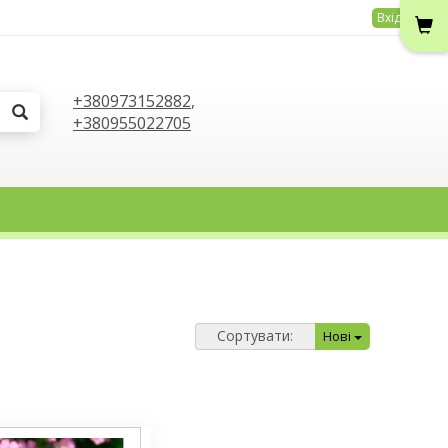
Вхід
+380973152882
,
+380955022705
Сортувати:
Нові