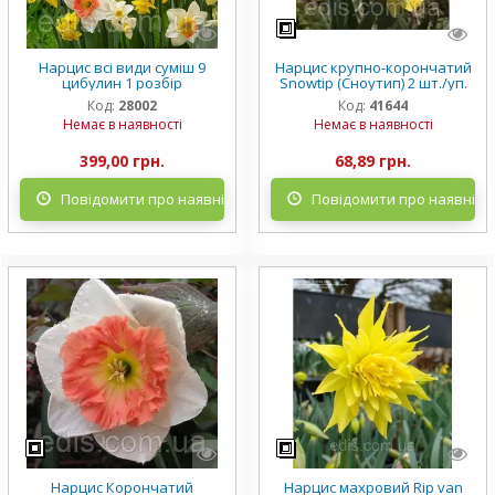
Нарцис всі види суміш 9
Нарцис крупно-корончатий
цибулин 1 розбір
Snowtip (Сноутип) 2 шт./уп.
Код:
28002
Код:
41644
Немає в наявності
Немає в наявності
399,00 грн.
68,89 грн.
Повідомити про наявність
Повідомити про наявніст
Нарцис Корончатий
Нарцис махровий Rip van