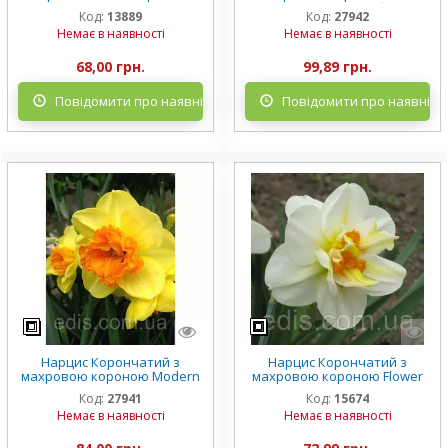
короною White Marvel (Уайт
Four (Петіт Фо) 2 цибулини
Код:
13889
Код:
27942
Мервел) 12/14 1 цибулина
Немає в наявності
Немає в наявності
68,00 грн.
99,89 грн.
Повідомити про наявність
Повідомити про наявніст
Нарцис Корончатий з
Нарцис Корончатий з
махровою короною Modern
махровою короною Flower
Art (Модерн Арт) 12/14 1
Drift (Флауэ Дріфт) 2
Код:
27941
Код:
15674
цибулина
цибулини
Немає в наявності
Немає в наявності