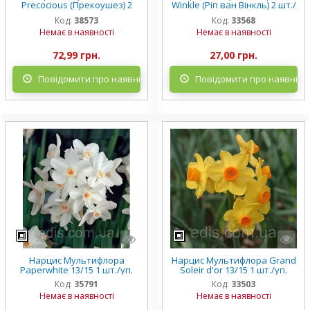
Precocious (Прекоушез) 2
Winkle (Ріп ван Вінкль) 2 шт./
шт./уп.
уп.
Код:
38573
Код:
33568
Немає в наявності
Немає в наявності
72,99 грн.
27,00 грн.
Повідомити про наявність
Повідомити про наявніст
Нарцис Мультифлора
Нарцис Мультифлора Grand
Paperwhite 13/15 1 шт./уп.
Soleir d'or 13/15 1 шт./уп.
Код:
35791
Код:
33503
Немає в наявності
Немає в наявності