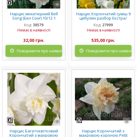
Нарцис мініатюрний Bell
Нарцис Корончатий суміш 9
Song (Бел Сонг) 10/12 1
цибулин разбор Екстра/
цибулина
перший (великі)
Код:
38579
Код:
27999
Немає в наявності
Немає в наявності
32,00 грн.
535,00 грн.
Повідомити про наявність
Повідомити про наявніст
Нарцис Багатоквітковий
Нарцис Корончатий з
Корончатий з махровою
махровою короною Petit