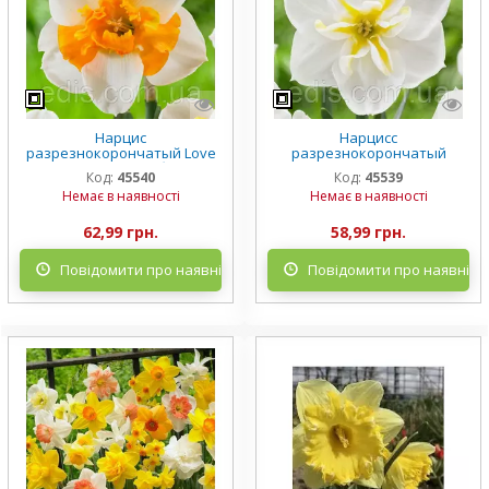
Нарцис
Нарцисс
разрезнокорончатый Love
разрезнокорончатый
Call (Лав Колл) 2 цибулинки
Lemon Strike (Лемон Страйк)
Код:
45540
Код:
45539
12/14
2 шт./уп.
Немає в наявності
Немає в наявності
62,99 грн.
58,99 грн.
Повідомити про наявність
Повідомити про наявніст