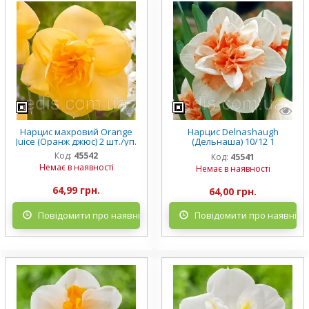
Нарцис махровий Orange
Нарцис Delnashaugh
Juice (Оранж джюс) 2 шт./уп.
(Дельнаша) 10/12 1
цибулинка
Код:
45542
Код:
45541
Немає в наявності
Немає в наявності
64,99 грн.
64,00 грн.
Повідомити про наявність
Повідомити про наявніст