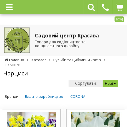
Вхід
Садовий центр Красава
Товари для садівництва та
ландшафтного дизайну
Головна
>
Каталог
>
Бульби та цибулини квітів
>
Нарциси
Нарциси
Сортувати:
Нові
Бренди:
Власне виробництво
CORONA