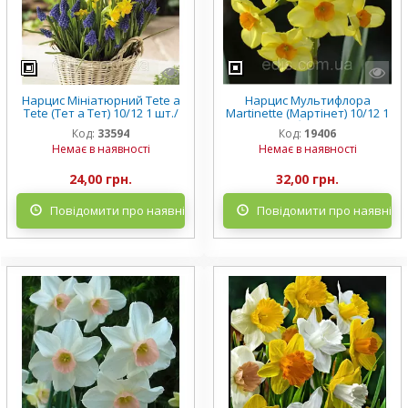
Нарцис Мініатюрний Tete a
Нарцис Мультифлора
Tete (Тет а Тет) 10/12 1 шт./
Martinette (Мартінет) 10/12 1
уп.
цибулина
Код:
33594
Код:
19406
Немає в наявності
Немає в наявності
24,00 грн.
32,00 грн.
Повідомити про наявність
Повідомити про наявніст