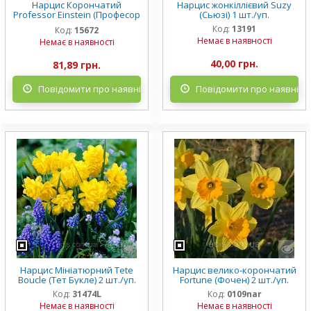
Нарцис Корончатий
Нарцис жонкіллієвий Suzy
Professor Einstein (Професор
(Сьюзі) 1 шт./уп.
Ейнштейн) 2 цибулини
Код:
13191
Код:
15672
Немає в наявності
Немає в наявності
40,00 грн.
81,89 грн.
Повідомити про наявність
Повідомити про наявніст
Нарцис Мініатюрний Tete
Нарцис велико-корончатий
Boucle (Тет Букле) 2 шт./уп.
Fortune (Фочен) 2 шт./уп.
Код:
31474L
Код:
0109nar
Немає в наявності
Немає в наявності