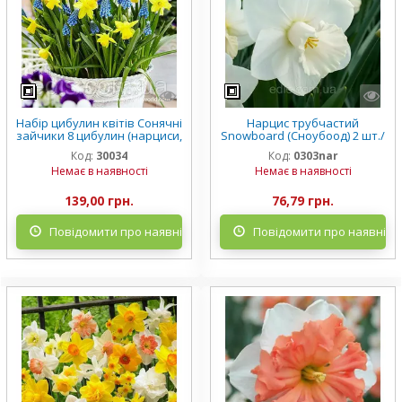
Набір цибулин квітів Сонячні
Нарцис трубчастий
зайчики 8 цибулин (нарциси,
Snowboard (Сноубоод) 2 шт./
мускарі)
уп.
Код:
30034
Код:
0303nar
Немає в наявності
Немає в наявності
139,00 грн.
76,79 грн.
Повідомити про наявність
Повідомити про наявніст