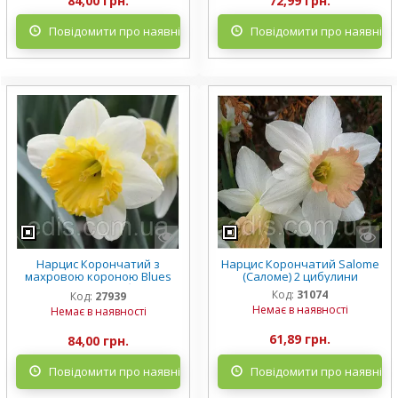
84,00 грн.
72,99 грн.
Повідомити про наявність
Повідомити про наявніст
Нарцис Корончатий з
Нарцис Корончатий Salome
махровою короною Blues
(Саломе) 2 цибулини
(Блюз) 10/12 1 цибулина
Код:
31074
Код:
27939
Немає в наявності
Немає в наявності
61,89 грн.
84,00 грн.
Повідомити про наявність
Повідомити про наявніст