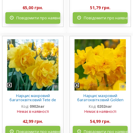
65,00 грн.
51,79 грн.
Повідомити про наявність
Повідомити про наявніст
Нарцис махровий
Нарцис махровий
багатоквітковий Tete de
багатоквітковий Golden
Luxe (Тет де Лакс) 1 шт./уп.
Delicious (Голден Делішис) 2
Код:
0902nar
Код:
0202nar
шт./уп.
Немає в наявності
Немає в наявності
42,99 грн.
54,99 грн.
Повідомити про наявність
Повідомити про наявніст