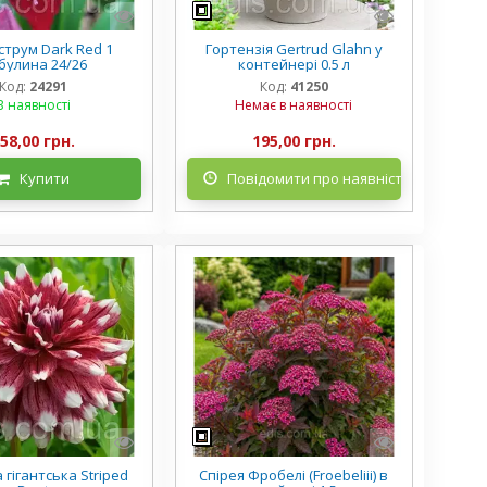
струм Dark Red 1
Гортензія Gertrud Glahn у
булина 24/26
контейнері 0.5 л
Код:
24291
Код:
41250
В наявності
Немає в наявності
58,00 грн.
195,00 грн.
Купити
Повідомити про наявність
гігантська Striped
Спірея Фробелі (Froebeliii) в