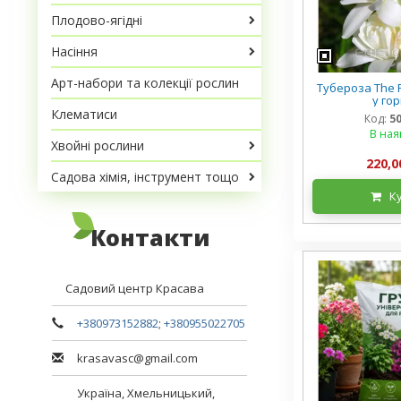
Плодово-ягідні
Насіння
Арт-набори та колекції рослин
Тубероза The P
у го
Клематиси
Код:
5
В ная
Хвойні рослини
220,0
Садова хімія, інструмент тощо
К
Контакти
Садовий центр Красава
+380973152882
;
+380955022705
krasavasc@gmail.com
Україна,
Хмельницький
,