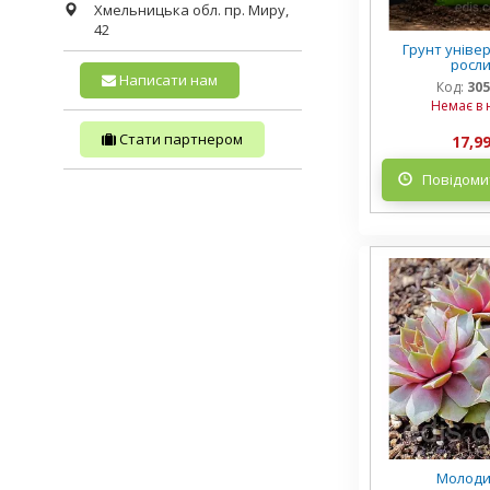
Хмельницька обл.
пр. Миру,
42
Грунт уніве
рослин
Написати нам
Код:
305
Немає в 
Стати партнером
17,99
Повідомит
Молоди