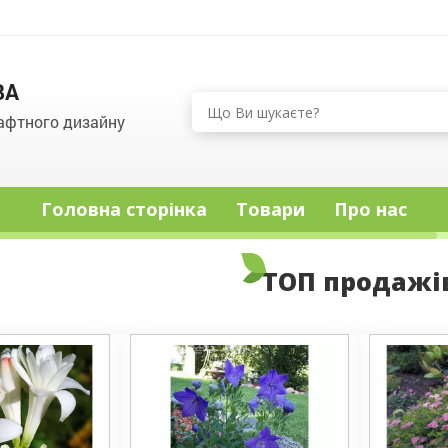
ВА
афтного дизайну
Головна сторінка
Товари
Про нас
ТОП продажі