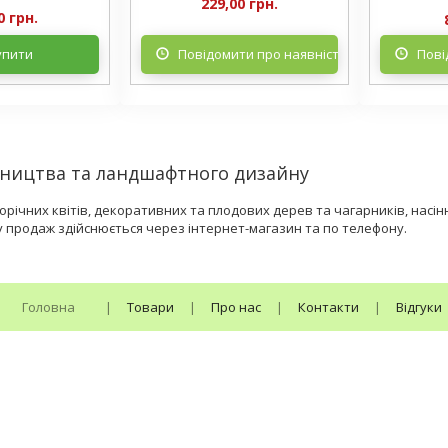
229,00 грн.
0 грн.
упити
Повідомити про наявність
Пові
івництва та ландшафтного дизайну
ічних квітів, декоративних та плодових дерев та чагарників, насіння
у продаж здійснюється через інтернет-магазин та по телефону.
Головна
|
Товари
|
Про нас
|
Контакти
|
Відгуки