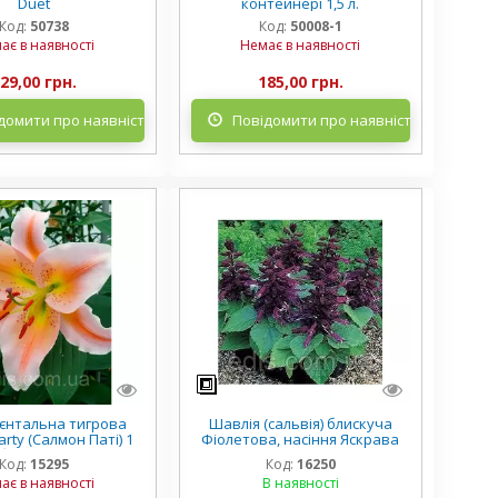
Duet
контейнері 1,5 л.
Код:
50738
Код:
50008-1
ає в наявності
Немає в наявності
29,00 грн.
185,00 грн.
домити про наявність
Повідомити про наявність
рієнтальна тигрова
Шавлія (сальвія) блискуча
rty (Салмон Паті) 1
Фіолетова, насіння Яскрава
булина 12/14
0.1 г
Код:
15295
Код:
16250
ає в наявності
В наявності