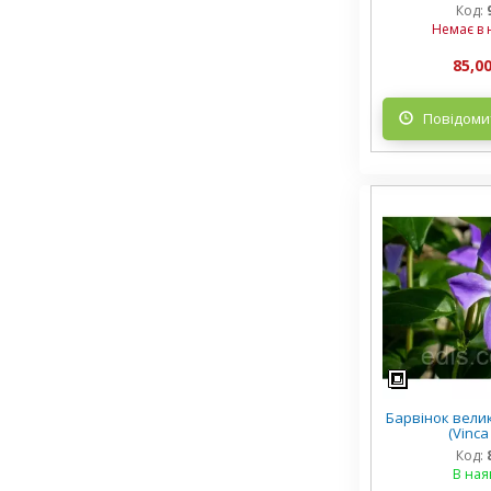
Код:
Немає в 
85,00
Повідомит
Барвінок вели
(Vinca
Код:
В ная