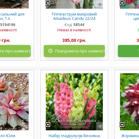
рсальний для
Гіппеаструм махровий
Гіппеа
, 1 л.
Amadeus Candy 22/24
ци
5194196
Код:
58544
наявності
Немає в наявності
 грн.
385,00 грн.
3
и про наявність
Повідомити про наявність
ло Юлія
Набір гладіолусів Весняна
Жоржина 