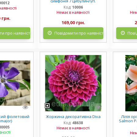
симфонія 7 цибулин/уп.
90012
Код:
10006
наявності
Немає в наявності
Нем
 грн.
169,00 грн.
2
и про наявність
Повідомити про наявність
Пові
кий фіолетовий
Жоржина декоративна Diva
Лілія о
 major)
Salmon Pa
Код:
48638
ци
80005
Немає в наявності
вності
Нем