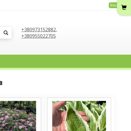
Вхід
+380973152882
,
+380955022705
в