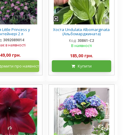
 Little Princess у
Хоста Undulata Albomarginata
нтейнері 2 л
(Альбомарджината)
контейнер 2 л, 3/+ розетки
д:
3092089014
Код:
30861-С2
ає в наявності
В наявності
49,00 грн.
185,00 грн.
домити про наявність
Купити