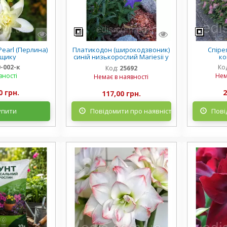
earl (Перлина)
Платикодон (широкодзвоник)
Спірея
рщику
синій низькорослий Mariesii у
ко
горщику
0-002-к
Ко
Код:
25692
вності
Нем
Немає в наявності
0 грн.
2
117,00 грн.
упити
Повідомити про наявність
Пові