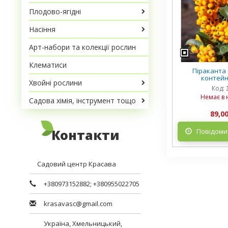
Плодово-ягідні
Насіння
Арт-набори та колекції рослин
Клематиси
Піраканта S
контейне
Хвойні рослини
Код:
Немає в 
Садова хімія, інструмент тощо
89,00
Контакти
Повідомит
Садовий центр Красава
+380973152882
;
+380955022705
krasavasc@gmail.com
Україна,
Хмельницький
,