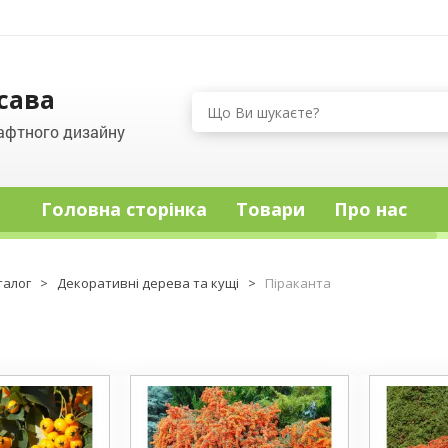
сава
афтного дизайну
Головна сторінка
Товари
Про нас
талог
>
Декоративні дерева та кущі
>
Піраканта