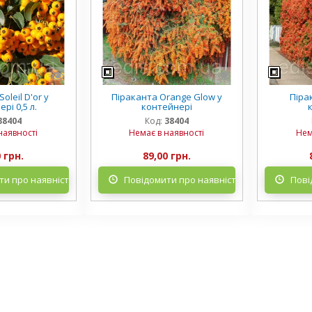
oleil D'or у
Піраканта Orange Glow у
Піра
рі 0,5 л.
контейнері
38404
Код:
38404
наявності
Немає в наявності
Нем
 грн.
89,00 грн.
и про наявність
Повідомити про наявність
Пові