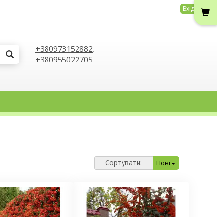
Вхід
+380973152882
,
+380955022705
Сортувати:
Нові