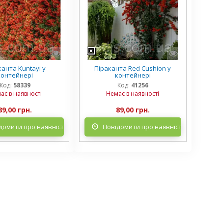
канта Kuntayi у
Піраканта Red Cushion у
контейнері
контейнері
Код:
58339
Код:
41256
ає в наявності
Немає в наявності
89,00 грн.
89,00 грн.
домити про наявність
Повідомити про наявність