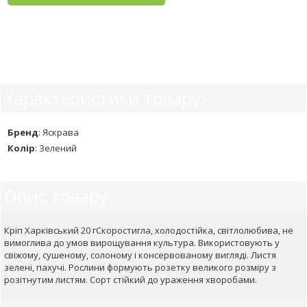
Характеристики товару:
Бренд
:
Яскрава
Колір
:
Зелений
Опис товару
Кріп Харківський 20 гСкоростигла, холодостійка, світлолюбива, не
вимоглива до умов вирощування культура. Використовують у
свіжому, сушеному, солоному і консервованому вигляді. Листя
зелені, пахучі. Рослини формують розетку великого розміру з
розітнутим листям. Сорт стійкий до ураження хворобами.