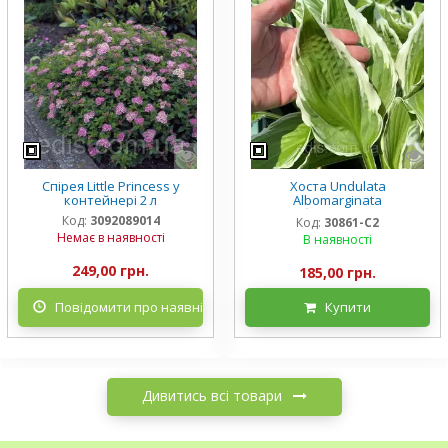
Спірея Little Princess у
Хоста Undulata
контейнері 2 л
Albomarginata
(Альбомарджината)
Код:
3092089014
Код:
30861-С2
контейнер 2 л, 3/+ розетки
Немає в наявності
В наявності
249,00 грн.
185,00 грн.
Повідомити про наявність
Купити
Дивитись всі товари