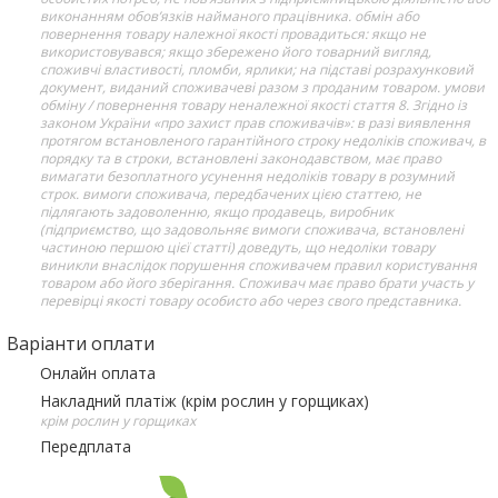
виконанням обов’язків найманого працівника. обмін або
повернення товару належної якості провадиться: якщо не
використовувався; якщо збережено його товарний вигляд,
споживчі властивості, пломби, ярлики; на підставі розрахунковий
документ, виданий споживачеві разом з проданим товаром. умови
обміну / повернення товару неналежної якості стаття 8. Згідно із
законом України «про захист прав споживачів»: в разі виявлення
протягом встановленого гарантійного строку недоліків споживач, в
порядку та в строки, встановлені законодавством, має право
вимагати безоплатного усунення недоліків товару в розумний
строк. вимоги споживача, передбачених цією статтею, не
підлягають задоволенню, якщо продавець, виробник
(підприємство, що задовольняє вимоги споживача, встановлені
частиною першою цієї статті) доведуть, що недоліки товару
виникли внаслідок порушення споживачем правил користування
товаром або його зберігання. Споживач має право брати участь у
перевірці якості товару особисто або через свого представника.
Варіанти оплати
Онлайн оплата
Накладний платіж (крім рослин у горщиках)
крім рослин у горщиках
Передплата