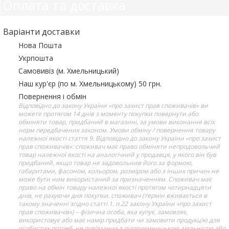
Оплата та доставка
Варіанти доставки
Нова Пошта
Укрпошта
Самовивіз (м. Хмельницький)
Наш кур'єр (по м. Хмельницькому) 50 грн.
Повернення і обмін
Відповідно до закону України «про захист прав споживачів» ви
можете протягом 14 днів з моменту покупки повернути або
обміняти товар, придбаний в магазині, за умови виконання всіх
норм передбачених законом. Умови обміну / повернення товару
належної якості стаття 9. Відповідно до закону України «про захист
прав споживачів»: споживач має право обміняти непродовольчий
товар належної якості на аналогічний у продавця, у якого він був
придбаний, якщо товар не задовольнив його за формою,
габаритами, фасоном, кольором, розміром або з інших причин не
може бути ним використаний за призначенням. Споживач має
право на обмін товару належної якості протягом чотирнадцяти
днів, не рахуючи дня покупки. споживач (термін вживається в
такому значенні згідно статті 1. п.22 закону України «про захист
прав споживачів») – фізична особа, яка купує, замовляє,
використовує або має намір придбати чи замовити продукцію для
особистих потреб, не пов’язаних з підприємницькою діяльністю або