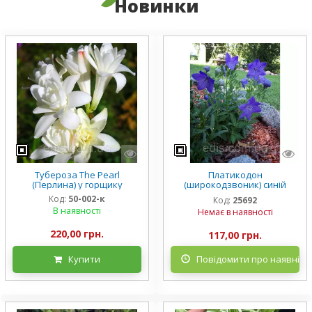
Новинки
Тубероза The Pearl
Платикодон
(Перлина) у горщику
(широкодзвоник) синій
низькорослий Mariesii у
Код:
50-002-к
Код:
25692
горщику
В наявності
Немає в наявності
220,00 грн.
117,00 грн.
Купити
Повідомити про наявніст