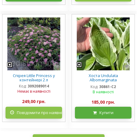
Спірея Little Princess у
Хоста Undulata
контейнері 2 л
Albomarginata
(Альбомарджината)
Код:
3092089014
Код:
30861-С2
контейнер 2 л, 3/+ розетки
Немає в наявності
В наявності
249,00 грн.
185,00 грн.
Повідомити про наявність
Купити