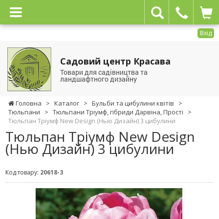
Вхід
Садовий центр Красава
Товари для садівництва та
ландшафтного дизайну
Головна
>
Каталог
>
Бульби та цибулини квітів
>
Тюльпани
>
Тюльпани Тріумф, гібриди Дарвіна, Прості
>
Тюльпан Тріумф New Design (Нью Дизайн) 3 цибулини
Тюльпан Тріумф New Design
(Нью Дизайн) 3 цибулини
Код товару:
20618-3