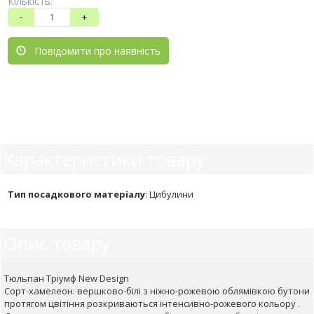
Кількість:
-
+
Повідомити про наявність
Характеристики товару:
Тип посадкового матеріалу
:
Цибулини
Опис товару
Тюльпан Тріумф New Design
Сорт-хамелеон: вершково-білі з ніжно-рожевою облямівкою бутони
протягом цвітіння розкриваються інтенсивно-рожевого кольору .