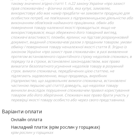
такому значенні згідно статті 1. п.22 закону України «про захист
прав споживачів») – фізична особа, яка купує, замовляє,
використовує або має намір придбати чи замовити продукцію для
особистих потреб, не пов’язаних з підприємницькою діяльністю або
виконанням обов’язків найманого працівника. обмін або
повернення товару належної якості провадиться: якщо не
використовувався; якщо збережено його товарний вигляд,
споживчі властивості, пломби, ярлики; на підставі розрахунковий
документ, виданий споживачеві разом з проданим товаром. умови
обміну / повернення товару неналежної якості стаття 8. Згідно із
законом України «про захист прав споживачів»: в разі виявлення
протягом встановленого гарантійного строку недоліків споживач, в
порядку та в строки, встановлені законодавством, має право
вимагати безоплатного усунення недоліків товару в розумний
строк. вимоги споживача, передбачених цією статтею, не
підлягають задоволенню, якщо продавець, виробник
(підприємство, що задовольняє вимоги споживача, встановлені
частиною першою цієї статті) доведуть, що недоліки товару
виникли внаслідок порушення споживачем правил користування
товаром або його зберігання. Споживач має право брати участь у
перевірці якості товару особисто або через свого представника.
Варіанти оплати
Онлайн оплата
Накладний платіж (крім рослин у горщиках)
крім рослин у горщиках