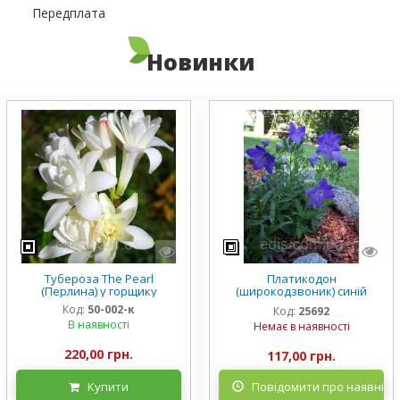
Передплата
Новинки
Тубероза The Pearl
Платикодон
(Перлина) у горщику
(широкодзвоник) синій
низькорослий Mariesii у
Код:
50-002-к
Код:
25692
горщику
В наявності
Немає в наявності
220,00 грн.
117,00 грн.
Купити
Повідомити про наявніст