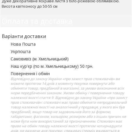
Дуже декоративне яскраве листя з біло-рожевою облямівкою.
Висота квітконосу до 50-55 см
Оплата та доставка
Варіанти доставки
Нова Пошта
Укрпошта
Самовивіз (м. Хмельницький)
Наш кур'єр (по м. Хмельницькому) 50 грн.
Повернення і обмін
Відповідно до закону України «про захист прав споживачів» ви
можете протягом 14 днів з моменту покупки повернути або
обміняти товар, придбаний в магазині, за умови виконання всіх
норм передбачених законом. Умови обміну / повернення товару
належної якості стаття 9. Відповідно до закону України «про захист
прав споживачів»: споживач має право обміняти непродовольчий
товар належної якості на аналогічний у продавця, у якого він був
придбаний, якщо товар не задовольнив його за формою,
габаритами, фасоном, кольором, розміром або з інших причин не
може бути ним використаний за призначенням. Споживач має
право на обмін товару належної якості протягом чотирнадцяти
днів, не рахуючи дня покупки. споживач (термін вживається в