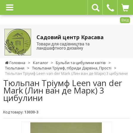
Вхід
Садовий центр Красава
Товари для садівництва та
ландшафтного дизайну
Головна
>
Каталог
>
Бульби та цибулини квітів
>
Тюльпани
>
Тюльпани Тріумф, гібриди Дарвіна, Прості
>
Тюльпан Тріумф Leen van der Mark (Лин ван де Марк) 3 цибулини
Тюльпан Тріумф Leen van der
Mark (Лин ван де Марк) 3
цибулини
Код товару:
13030-3