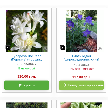
Тубероза The Pearl
Платикодон
(Перлина) у горщику
(широкодзвоник) синій
низькорослий Mariesii у
Код:
50-002-к
Код:
25692
горщику
В наявності
Немає в наявності
220,00 грн.
117,00 грн.
Купити
Повідомити про наявніст