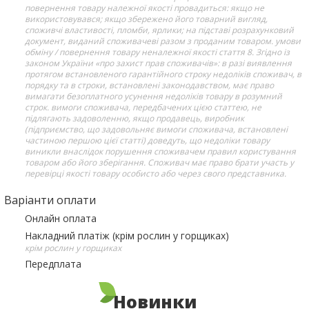
повернення товару належної якості провадиться: якщо не
використовувався; якщо збережено його товарний вигляд,
споживчі властивості, пломби, ярлики; на підставі розрахунковий
документ, виданий споживачеві разом з проданим товаром. умови
обміну / повернення товару неналежної якості стаття 8. Згідно із
законом України «про захист прав споживачів»: в разі виявлення
протягом встановленого гарантійного строку недоліків споживач, в
порядку та в строки, встановлені законодавством, має право
вимагати безоплатного усунення недоліків товару в розумний
строк. вимоги споживача, передбачених цією статтею, не
підлягають задоволенню, якщо продавець, виробник
(підприємство, що задовольняє вимоги споживача, встановлені
частиною першою цієї статті) доведуть, що недоліки товару
виникли внаслідок порушення споживачем правил користування
товаром або його зберігання. Споживач має право брати участь у
перевірці якості товару особисто або через свого представника.
Варіанти оплати
Онлайн оплата
Накладний платіж (крім рослин у горщиках)
крім рослин у горщиках
Передплата
Новинки