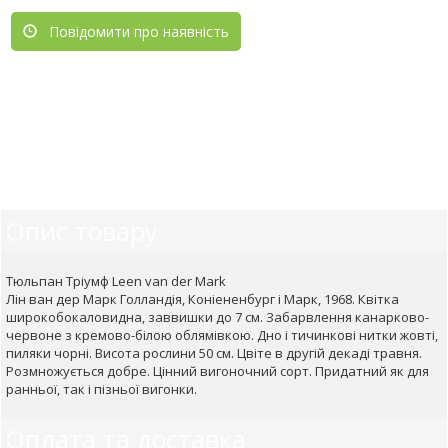
Повідомити про наявність
Опис товару
Тюльпан Тріумф Leen van der Mark
Лін ван дер Марк Голландія, Коніененбург і Марк, 1968. Квітка
широкобокаловидна, заввишки до 7 см. Забарвлення канарково-
червоне з кремово-білою облямівкою. Дно і тичинкові нитки жовті,
пиляки чорні. Висота рослини 50 см. Цвіте в другій декаді травня.
Розмножується добре. Цінний вигоночний сорт. Придатний як для
ранньої, так і пізньої вигонки.
Оплата та доставка