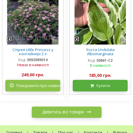
Спірея Little Princess у
Хоста Undulata
контейнері 2 л
Albomarginata
(Альбомарджината)
Код:
3092089014
Код:
30861-С2
контейнер 2 л, 3/+ розетки
Немає в наявності
В наявності
249,00 грн.
185,00 грн.
Повідомити про наявність
Купити
Дивитись всі товари
Головна
|
Товари
|
Про нас
|
Контакти
|
Відгуки