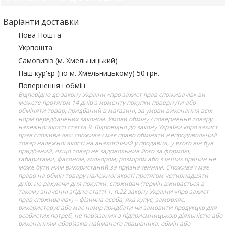
Варіанти доставки
Нова Пошта
Укрпошта
Самовивіз (м. Хмельницький)
Наш кур'єр (по м. Хмельницькому) 50 грн.
Повернення і обмін
Відповідно до закону України «про захист прав споживачів» ви
можете протягом 14 днів з моменту покупки повернути або
обміняти товар, придбаний в магазині, за умови виконання всіх
норм передбачених законом. Умови обміну / повернення товару
належної якості стаття 9. Відповідно до закону України «про захист
прав споживачів»: споживач має право обміняти непродовольчий
товар належної якості на аналогічний у продавця, у якого він був
придбаний, якщо товар не задовольнив його за формою,
габаритами, фасоном, кольором, розміром або з інших причин не
може бути ним використаний за призначенням. Споживач має
право на обмін товару належної якості протягом чотирнадцяти
днів, не рахуючи дня покупки. споживач (термін вживається в
такому значенні згідно статті 1. п.22 закону України «про захист
прав споживачів») – фізична особа, яка купує, замовляє,
використовує або має намір придбати чи замовити продукцію для
особистих потреб, не пов’язаних з підприємницькою діяльністю або
виконанням обов’язків найманого працівника. обмін або