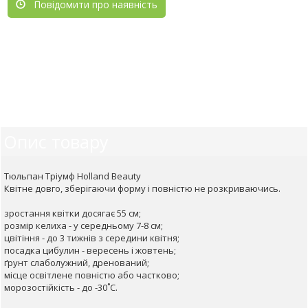
Повідомити про наявність
Опис товару
Тюльпан Тріумф Holland Beauty
Квітне довго, зберігаючи форму і повністю не розкриваючись.
зростання квітки досягає 55 см;
розмір келиха - у середньому 7-8 см;
цвітіння - до 3 тижнів з середини квітня;
посадка цибулин - вересень і жовтень;
ґрунт слаболужний, дренований;
місце освітлене повністю або частково;
морозостійкість - до -30˚С.