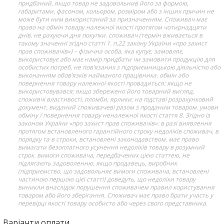
придбаний, якщо товар не задовольнив його за формою,
габаритами, фасоном, кольором, розміром або з інших причин не
може бути ним використаний за призначенням. Споживач має
право на обмін товару належної якості протягом чотирнадцяти
днів, не рахуючи дня покупки. споживач (термін вживається в
такому значенні згідно статті 1. п.22 закону України «про захист
прав споживачів») – фізична особа, яка купує, замовляє,
використовує або має намір придбати чи замовити продукцію для
особистих потреб, не пов’язаних з підприємницькою діяльністю або
виконанням обов’язків найманого працівника. обмін або
повернення товару належної якості провадиться: якщо не
використовувався; якщо збережено його товарний вигляд,
споживчі властивості, пломби, ярлики; на підставі розрахунковий
документ, виданий споживачеві разом з проданим товаром. умови
обміну / повернення товару неналежної якості стаття 8. Згідно із
законом України «про захист прав споживачів»: в разі виявлення
протягом встановленого гарантійного строку недоліків споживач, в
порядку та в строки, встановлені законодавством, має право
вимагати безоплатного усунення недоліків товару в розумний
строк. вимоги споживача, передбачених цією статтею, не
підлягають задоволенню, якщо продавець, виробник
(підприємство, що задовольняє вимоги споживача, встановлені
частиною першою цієї статті) доведуть, що недоліки товару
виникли внаслідок порушення споживачем правил користування
товаром або його зберігання. Споживач має право брати участь у
перевірці якості товару особисто або через свого представника.
Варіанти оплати