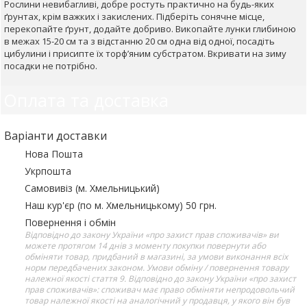
Рослини невибагливі, добре ростуть практично на будь-яких
ґрунтах, крім важких і закислених. Підберіть сонячне місце,
перекопайте ґрунт, додайте добриво. Викопайте лунки глибиною
в межах 15-20 см та з відстанню 20 см одна від одної, посадіть
цибулини і присипте їх торф’яним субстратом. Вкривати на зиму
посадки не потрібно.
Оплата та доставка
Варіанти доставки
Нова Пошта
Укрпошта
Самовивіз (м. Хмельницький)
Наш кур'єр (по м. Хмельницькому) 50 грн.
Повернення і обмін
Відповідно до закону України «про захист прав споживачів» ви
можете протягом 14 днів з моменту покупки повернути або
обміняти товар, придбаний в магазині, за умови виконання всіх
норм передбачених законом. Умови обміну / повернення товару
належної якості стаття 9. Відповідно до закону України «про захист
прав споживачів»: споживач має право обміняти непродовольчий
товар належної якості на аналогічний у продавця, у якого він був