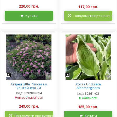
220,00 грн.
117,00 грн.
Купити
Повідомити про наявніст
Спірея Little Princess у
Хоста Undulata
контейнері 2 л
Albomarginata
(Альбомарджината)
Код:
3092089014
Код:
30861-С2
контейнер 2 л, 3/+ розетки
Немає в наявності
В наявності
249,00 грн.
185,00 грн.
Повідомити про наявність
Купити