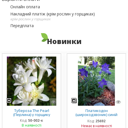
Онлайн оплата
Накладний платіж (крім рослин у горщиках)
крім рослин у горщиках
Передплата
Новинки
Тубероза The Pearl
Платикодон
(Перлина) у горщику
(широкодзвоник) синій
низькорослий Mariesii у
Код:
50-002-к
Код:
25692
горщику
В наявності
Немає в наявності