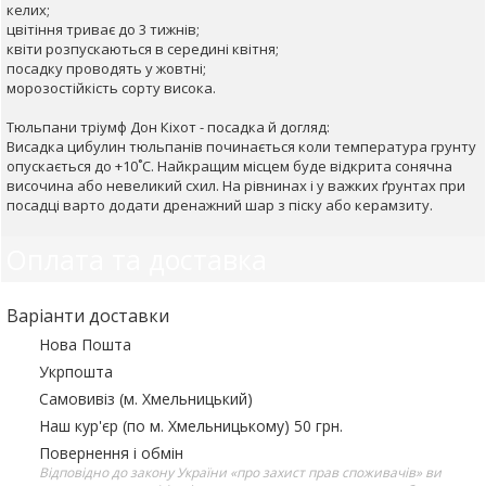
келих;
цвітіння триває до 3 тижнів;
квіти розпускаються в середині квітня;
посадку проводять у жовтні;
морозостійкість сорту висока.
Тюльпани тріумф Дон Кіхот - посадка й догляд:
Висадка цибулин тюльпанів починається коли температура грунту
опускається до +10˚С. Найкращим місцем буде відкрита сонячна
височина або невеликий схил. На рівнинах і у важких ґрунтах при
посадці варто додати дренажний шар з піску або керамзиту.
Оплата та доставка
Варіанти доставки
Нова Пошта
Укрпошта
Самовивіз (м. Хмельницький)
Наш кур'єр (по м. Хмельницькому) 50 грн.
Повернення і обмін
Відповідно до закону України «про захист прав споживачів» ви