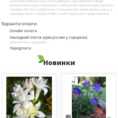
частиною першою цієї статті) доведуть, що недоліки товару
виникли внаслідок порушення споживачем правил користування
товаром або його зберігання. Споживач має право брати участь у
перевірці якості товару особисто або через свого представника.
Варіанти оплати
Онлайн оплата
Накладний платіж (крім рослин у горщиках)
крім рослин у горщиках
Передплата
Новинки