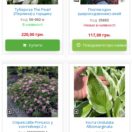
Тубероза The Pearl
Платикодон
(Перлина) у горщику
(широкодзвоник) синій
низькорослий Mariesii у
Код:
50-002-к
Код:
25692
горщику
В наявності
Немає в наявності
220,00 грн.
117,00 грн.
Купити
Повідомити про наявніст
Спірея Little Princess у
Хоста Undulata
контейнері 2 л
Albomarginata
(Альбомарджината)