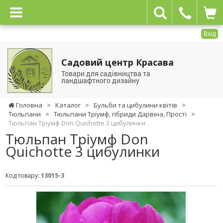
Вхід
Садовий центр Красава
Товари для садівництва та
ландшафтного дизайну
Головна
>
Каталог
>
Бульби та цибулини квітів
>
Тюльпани
>
Тюльпани Тріумф, гібриди Дарвіна, Прості
>
Тюльпан Тріумф Don Quichotte 3 цибулинки
Тюльпан Тріумф Don
Quichotte 3 цибулинки
Код товару:
13015-3