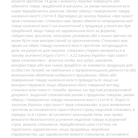
можете протягом 14 днів з моменту покупки повернути або
обміняти товар, придбаний в магазині, за умови виконання всіх
норм передбачених законом. Умови обміну / повернення товару
належної якості стаття 9. Відповідно до закону України «про захист
прав споживачів»: споживач має право обміняти непродовольчий
товар належної якості на аналогічний у продавця, у якого він був
придбаний, якщо товар не задовольнив його за формою,
габаритами, фасоном, кольором, розміром або з інших причин не
може бути ним використаний за призначенням. Споживач має
право на обмін товару належної якості протягом чотирнадцяти
днів, не рахуючи дня покупки. споживач (термін вживається в
такому значенні згідно статті 1. п.22 закону України «про захист
прав споживачів») – фізична особа, яка купує, замовляє,
використовує або має намір придбати чи замовити продукцію для
особистих потреб, не пов’язаних з підприємницькою діяльністю або
виконанням обов’язків найманого працівника. обмін або
повернення товару належної якості провадиться: якщо не
використовувався; якщо збережено його товарний вигляд,
споживчі властивості, пломби, ярлики; на підставі розрахунковий
документ, виданий споживачеві разом з проданим товаром. умови
обміну / повернення товару неналежної якості стаття 8. Згідно із
законом України «про захист прав споживачів»: в разі виявлення
протягом встановленого гарантійного строку недоліків споживач, в
порядку та в строки, встановлені законодавством, має право
вимагати безоплатного усунення недоліків товару в розумний
строк. вимоги споживача, передбачених цією статтею, не
підлягають задоволенню, якщо продавець, виробник
(підприємство, що задовольняє вимоги споживача, встановлені