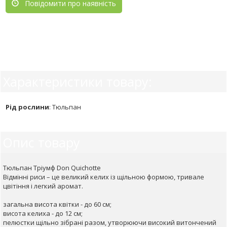
Повідомити про наявність
Характеристики товару:
Рід рослини
:
Тюльпан
Опис товару
Тюльпан Тріумф Don Quichotte
Відмінні риси – це великий келих із щільною формою, тривале
цвітіння і легкий аромат.
загальна висота квітки - до 60 см;
висота келиха - до 12 см;
пелюстки щільно зібрані разом, утворюючи високий витончений