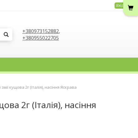
Вхід
+380973152882
,
+380955022705
і змії кущова 2г (Італія), насіння Яскрава
щова 2г (Італія), насіння