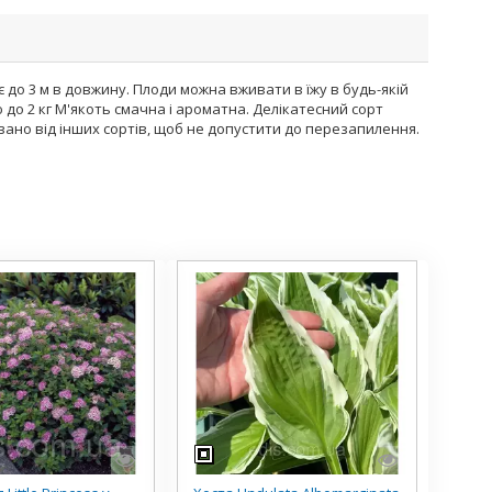
гає до 3 м в довжину. Плоди можна вживати в їжу в будь-якій
 до 2 кг М'якоть смачна і ароматна. Делікатесний сорт
ано від інших сортів, щоб не допустити до перезапилення.