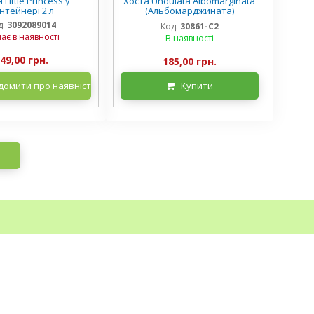
 Little Princess у
Хоста Undulata Albomarginata
нтейнері 2 л
(Альбомарджината)
контейнер 2 л, 3/+ розетки
д:
3092089014
Код:
30861-С2
ає в наявності
В наявності
49,00 грн.
185,00 грн.
домити про наявність
Купити