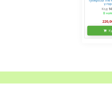
Тубероза The P
у го
Код:
5
В ная
220,0
К