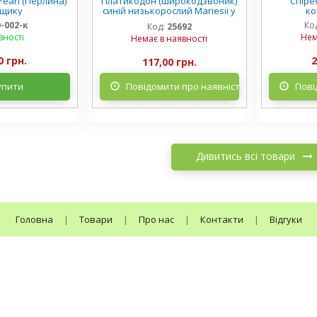
earl (Перлина)
Платикодон (широкодзвоник)
Спірея
рщику
синій низькорослий Mariesii у
ко
горщику
0-002-к
Ко
Код:
25692
вності
Нем
Немає в наявності
0 грн.
2
117,00 грн.
упити
Повідомити про наявність
Пові
Дивитись всі товари
Головна
|
Товари
|
Про нас
|
Контакти
|
Відгуки