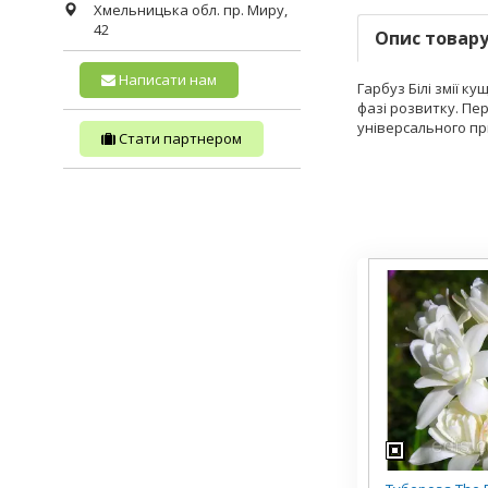
Хмельницька обл.
пр. Миру,
42
Опис товар
Написати нам
Гарбуз Білі змії к
фазі розвитку. Пер
універсального пр
Стати партнером