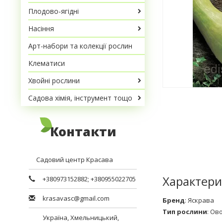
Плодово-ягідні
Насіння
Арт-набори та колекції рослин
Клематиси
Хвойні рослини
Садова хімія, інструмент тощо
Контакти
Садовий центр Красава
Характери
+380973152882
;
+380955022705
krasavasc@gmail.com
Бренд
:
Яскрава
Тип рослини
:
Ов
Україна,
Хмельницький
,