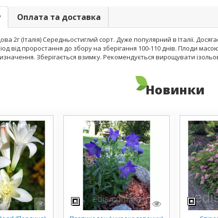
у
Оплата та доставка
ущова 2г (Італія) Середньостиглий сорт. Дуже популярний в Італії. Дося
іод від проростання до збору на зберігання 100-110 днів. Плоди масою
изначення. Зберігається взимку. Рекомендується вирощувати ізольов
Новинки