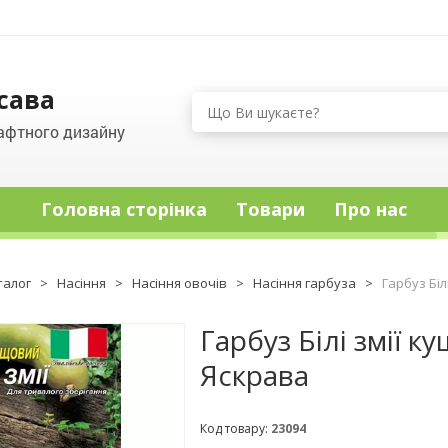
сава
афтного дизайну
Головна сторінка
Товари
Про нас
талог
>
Насіння
>
Насіння овочів
>
Насіння гарбуза
>
Гарбуз Біл
Гарбуз Білі змії ку
Яскрава
Код товару:
23094