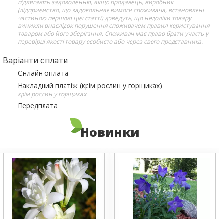
підлягають задоволенню, якщо продавець, виробник
(підприємство, що задовольняє вимоги споживача, встановлені
частиною першою цієї статті) доведуть, що недоліки товару
виникли внаслідок порушення споживачем правил користування
товаром або його зберігання. Споживач має право брати участь у
перевірці якості товару особисто або через свого представника.
Варіанти оплати
Онлайн оплата
Накладний платіж (крім рослин у горщиках)
крім рослин у горщиках
Передплата
Новинки