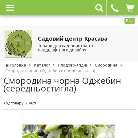
Вхід
Садовий центр Красава
Товари для садівництва та
ландшафтного дизайну
Головна
>
Каталог
>
Плодово-ягідні
>
Смородина
>
Смородина чорна Оджебин (середньостигла)
Смородина чорна Оджебин
(середньостигла)
Код товару:
20429