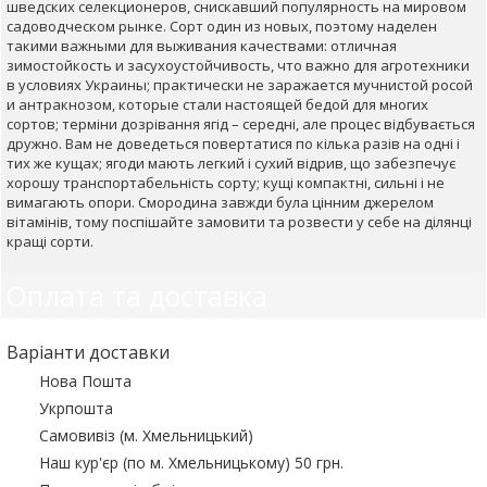
шведских селекционеров, снискавший популярность на мировом
садоводческом рынке. Сорт один из новых, поэтому наделен
такими важными для выживания качествами: отличная
зимостойкость и засухоустойчивость, что важно для агротехники
в условиях Украины; практически не заражается мучнистой росой
и антракнозом, которые стали настоящей бедой для многих
сортов; терміни дозрівання ягід – середні, але процес відбувається
дружно. Вам не доведеться повертатися по кілька разів на одні і
тих же кущах; ягоди мають легкий і сухий відрив, що забезпечує
хорошу транспортабельність сорту; кущі компактні, сильні і не
вимагають опори. Смородина завжди була цінним джерелом
вітамінів, тому поспішайте замовити та розвести у себе на ділянці
кращі сорти.
Оплата та доставка
Варіанти доставки
Нова Пошта
Укрпошта
Самовивіз (м. Хмельницький)
Наш кур'єр (по м. Хмельницькому) 50 грн.