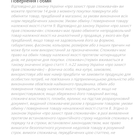
Повернення і обмін
Відповідно до закону України «про захист прав споживачів» ви
можете протягом 14 днів з моменту покупки повернути або
обміняти товар, придбаний в магазині, за умови виконання всіх
норм передбачених законом. Умови обміну / повернення товару
належної якості стаття 9. Відповідно до закону України «про захист
прав споживачів»: споживач має право обміняти непродовольчий
товар належної якості на аналогічний у продавця, у якого він був
придбаний, якщо товар не задовольнив його за формою,
габаритами, фасоном, кольором, розміром або з інших причин не
може бути ним використаний за призначенням. Споживач має
право на обмін товару належної якості протягом чотирнадцяти
днів, не рахуючи дня покупки. споживач (термін вживається в
такому значенні згідно статті 1. п.22 закону України «про захист
прав споживачів») – фізична особа, яка купує, замовляє,
використовує або має намір придбати чи замовити продукцію для
особистих потреб, не пов’язаних з підприємницькою діяльністю або
виконанням обов’язків найманого працівника. обмін або
повернення товару належної якості провадиться: якщо не
використовувався; якщо збережено його товарний вигляд,
споживчі властивості, пломби, ярлики; на підставі розрахунковий
документ, виданий споживачеві разом з проданим товаром. умови
обміну / повернення товару неналежної якості стаття 8. Згідно із
законом України «про захист прав споживачів»: в разі виявлення
протягом встановленого гарантійного строку недоліків споживач, в
порядку та в строки, встановлені законодавством, має право
вимагати безоплатного усунення недоліків товару в розумний
строк. вимоги споживача, передбачених цією статтею, не