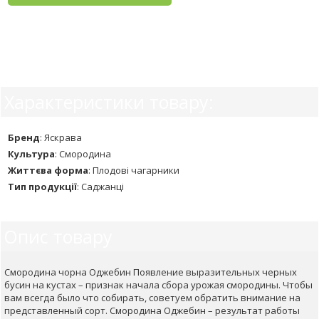
Характеристики товару:
Бренд
:
Яскрава
Культура
:
Смородина
Життєва форма
:
Плодові чагарники
Тип продукції
:
Саджанці
Опис товару
Смородина чорна Оджебин Появление выразительных черных
бусин на кустах – признак начала сбора урожая смородины. Чтобы
вам всегда было что собирать, советуем обратить внимание на
представленный сорт. Смородина Оджебин – результат работы