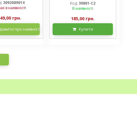
контейнер 2 л, 3/+ розетки
д:
3092089014
Код:
30861-С2
ає в наявності
В наявності
49,00 грн.
185,00 грн.
домити про наявність
Купити