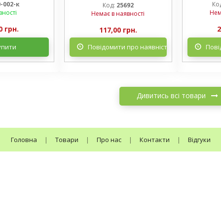
горщику
0-002-к
Ко
Код:
25692
вності
Нем
Немає в наявності
0 грн.
2
117,00 грн.
упити
Повідомити про наявність
Пові
Дивитись всі товари
Головна
|
Товари
|
Про нас
|
Контакти
|
Відгуки