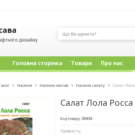
сава
афтного дизайну
Головна сторінка
Товари
Про нас
талог
>
Насіння
>
Насіння овочів
>
Насіння салату
>
Салат Лола 
Салат Лола Росса 
Код товару:
35935
Наявність: