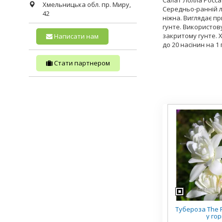
Салат Лолла Росса 
Хмельницька обл.
пр. Миру,
Середньо-ранній л
42
ніжна. Виглядає пр
гунте. Використов
закритому гунте. Х
Написати нам
до 20 насінин на 1
Стати партнером
Тубероза The P
у го