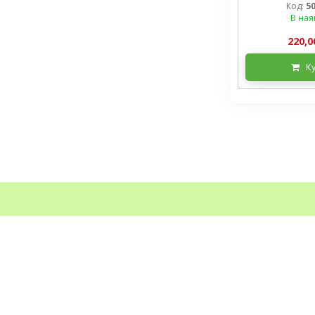
Код:
5
В ная
220,0
К