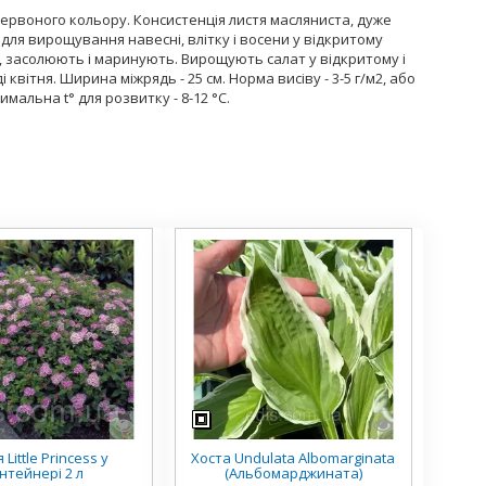
ервоного кольору. Консистенція листя масляниста, дуже
 для вирощування навесні, влітку і восени у відкритому
, засолюють і маринують. Вирощують салат у відкритому і
квітня. Ширина міжрядь - 25 см. Норма висіву - 3-5 г/м2, або
имальна t° для розвитку - 8-12 °С.
 Little Princess у
Хоста Undulata Albomarginata
нтейнері 2 л
(Альбомарджината)