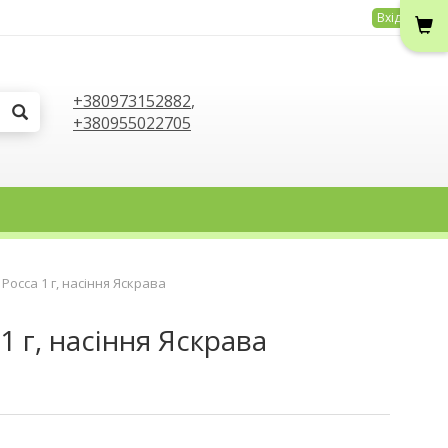
Вхід
+380973152882
,
+380955022705
Росса 1 г, насіння Яскрава
1 г, насіння Яскрава