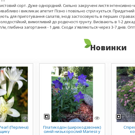
1 г
истовий сорт. Дуже однорідний. Сильно закручені листя інтенсивно-ч
ивабливо і викликає апетит Пізно і повільно стріл кується. Придатний
ують для приготування салатів, іноді застосовують в перших стравах
олодостійкий, вимогливий до родючості грунту. Висівають в 1-2 декаді 
 п/м, глибина загортання - 1 див. Сходи з'являються через 3-7 днів. Опт
Новинки
earl (Перлина)
Платикодон (широкодзвоник)
Спірея
рщику
синій низькорослий Mariesii у
ко