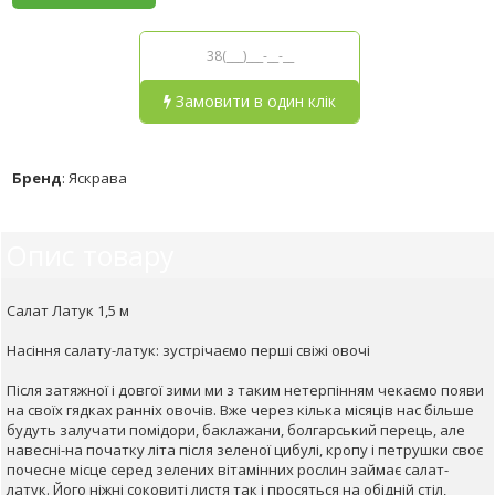
Замовити в один клік
Бренд
:
Яскрава
Опис товару
Салат Латук 1,5 м
Насіння салату-латук: зустрічаємо перші свіжі овочі
Після затяжної і довгої зими ми з таким нетерпінням чекаємо появи
на своїх гядках ранніх овочів. Вже через кілька місяців нас більше
будуть залучати помідори, баклажани, болгарський перець, але
навесні-на початку літа після зеленої цибулі, кропу і петрушки своє
почесне місце серед зелених вітамінних рослин займає салат-
латук. Його ніжні соковиті листя так і просяться на обідній стіл,