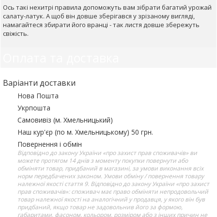
Ось такі нехитрі правила допоможуть вам зібрати багатий урожай
салату-латук. А щоб він довше зберігався у зрізаному вигляді,
намагайтеся збирати його вранці - так листя довше збережуть
свіжість.
Оплата та доставка
Варіанти доставки
Нова Пошта
Укрпошта
Самовивіз (м. Хмельницький)
Наш кур'єр (по м. Хмельницькому) 50 грн.
Повернення і обмін
Відповідно до закону України «про захист прав споживачів» ви
можете протягом 14 днів з моменту покупки повернути або
обміняти товар, придбаний в магазині, за умови виконання всіх
норм передбачених законом. Умови обміну / повернення товару
належної якості стаття 9. Відповідно до закону України «про захист
прав споживачів»: споживач має право обміняти непродовольчий
товар належної якості на аналогічний у продавця, у якого він був
придбаний, якщо товар не задовольнив його за формою,
габаритами, фасоном, кольором, розміром або з інших причин не