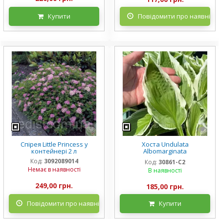
Купити
Повідомити про наявніст
Спірея Little Princess у
Хоста Undulata
контейнері 2 л
Albomarginata
(Альбомарджината)
Код:
3092089014
Код:
30861-С2
контейнер 2 л, 3/+ розетки
Немає в наявності
В наявності
249,00 грн.
185,00 грн.
Повідомити про наявність
Купити