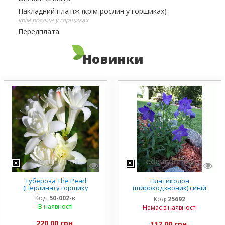
Накладний платіж (крім рослин у горщиках)
крім рослин у горщиках
Передплата
Новинки
Тубероза The Pearl
Платикодон
(Перлина) у горщику
(широкодзвоник) синій
низькорослий Mariesii у
Код:
50-002-к
Код:
25692
горщику
В наявності
Немає в наявності
220,00 грн.
117,00 грн.