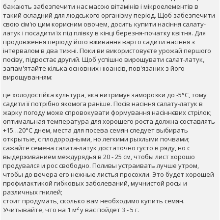
бажають забезпечити нас масою вітамінів і мікроелементів в
такий складний для людського організму період. Щоб забезпечити
свою сім'ю цим корисним овочем, досить купити насіння салату-
латук і посадити їх під плівку в кінці березня-початку квітня. Для
продовження періоду його вживання варто садити насіння з
інтервалом в два тижні. Поки ви використовуєте урожай першого
посіву, підростає другий. Щоб успішно вирощувати салат-латук,
запам'ятайте кілька основних нюансів, пов'язаних з його
вирощуванням:
це холодостійка культура, яка витримує заморозки до -5°С, тому
садити її потрібно якомога раніше. Посів насіння салату-латук в
жарку погоду може спровокувати формування насіннєвих стрілок;
оптимальная температура для хорошего роста должна составлять
+15…20°С днем, места для посева семян следует выбирать
открытые, с плодородными, но легкими рыхлыми почвами;
сажайте семена салата-латук достаточно густо в ряду, но с
выдерживанием междурядья в 20 - 25 см, чтобы лист хорошо
продувался и рос свободно. Поливы устраивать лучше утром,
чтобы до вечера его нежные листья просохли. Это будет хорошей
профилактикой гибковых заболеваний, мучнистой росы и
различных гнилей;
стоит продумать, сколько вам необходимо купить семян.
Учитывайте, что на 1 м² у вас пойдет 3 - 5 г.