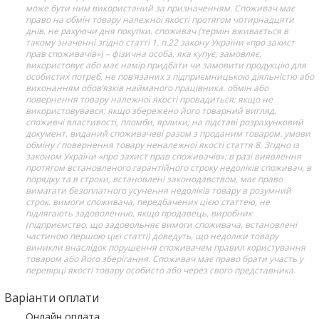
може бути ним використаний за призначенням. Споживач має
право на обмін товару належної якості протягом чотирнадцяти
днів, не рахуючи дня покупки. споживач (термін вживається в
такому значенні згідно статті 1. п.22 закону України «про захист
прав споживачів») – фізична особа, яка купує, замовляє,
використовує або має намір придбати чи замовити продукцію для
особистих потреб, не пов’язаних з підприємницькою діяльністю або
виконанням обов’язків найманого працівника. обмін або
повернення товару належної якості провадиться: якщо не
використовувався; якщо збережено його товарний вигляд,
споживчі властивості, пломби, ярлики; на підставі розрахунковий
документ, виданий споживачеві разом з проданим товаром. умови
обміну / повернення товару неналежної якості стаття 8. Згідно із
законом України «про захист прав споживачів»: в разі виявлення
протягом встановленого гарантійного строку недоліків споживач, в
порядку та в строки, встановлені законодавством, має право
вимагати безоплатного усунення недоліків товару в розумний
строк. вимоги споживача, передбачених цією статтею, не
підлягають задоволенню, якщо продавець, виробник
(підприємство, що задовольняє вимоги споживача, встановлені
частиною першою цієї статті) доведуть, що недоліки товару
виникли внаслідок порушення споживачем правил користування
товаром або його зберігання. Споживач має право брати участь у
перевірці якості товару особисто або через свого представника.
Варіанти оплати
Онлайн оплата