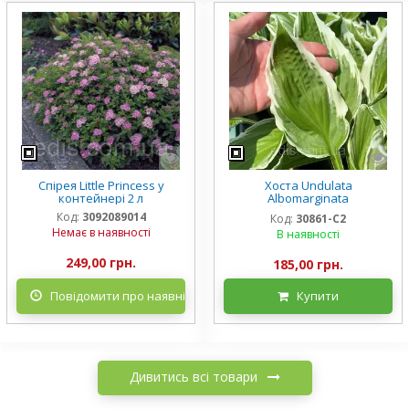
Спірея Little Princess у
Хоста Undulata
контейнері 2 л
Albomarginata
(Альбомарджината)
Код:
3092089014
Код:
30861-С2
контейнер 2 л, 3/+ розетки
Немає в наявності
В наявності
249,00 грн.
185,00 грн.
Повідомити про наявність
Купити
Дивитись всі товари