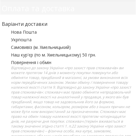
Оплата та доставка
Варіанти доставки
Нова Пошта
Укрпошта
Самовивіз (м. Хмельницький)
Наш кур'єр (по м. Хмельницькому) 50 грн.
Повернення і обмін
Відповідно до закону України «про захист прав споживачів» ви
можете протягом 14 днів з моменту покупки повернути або
обміняти товар, придбаний в магазині, за умови виконання всіх
норм передбачених законом. Умови обміну / повернення товару
належної якості стаття 9. Відповідно до закону України «про захист
прав споживачів»: споживач має право обміняти непродовольчий
товар належної якості на аналогічний у продавця, у якого він був
придбаний, якщо товар не задовольнив його за формою,
габаритами, фасоном, кольором, розміром або з інших причин не
може бути ним використаний за призначенням. Споживач має
право на обмін товару належної якості протягом чотирнадцяти
днів, не рахуючи дня покупки. споживач (термін вживається в
такому значенні згідно статті 1. п.22 закону України «про захист
прав споживачів») – фізична особа, яка купує, замовляє,
використовує або має намір придбати чи замовити продукцію для