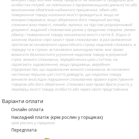
особистих потреб, не пов’язаних з підприємницькою діяльністю або
виконанням обов’язків найманого працівника. обмін або
повернення товару належної якості провадиться: якщо не
використовувався; якщо збережено його товарний вигляд,
споживчі властивості, пломби, ярлики; на підставі розрахунковий
документ, виданий споживачеві разом з проданим товаром. умови
обміну / повернення товару неналежної якості стаття 8. Згідно із
законом України «про захист прав споживачів»: в разі виявлення
протягом встановленого гарантійного строку недоліків споживач, в
порядку та в строки, встановлені законодавством, має право
вимагати безоплатного усунення недоліків товару в розумний
строк. вимоги споживача, передбачених цією статтею, не
підлягають задоволенню, якщо продавець, виробник
(підприємство, що задовольняє вимоги споживача, встановлені
частиною першою цієї статті) доведуть, що недоліки товару
виникли внаслідок порушення споживачем правил користування
товаром або його зберігання. Споживач має право брати участь у
перевірці якості товару особисто або через свого представника.
Варіанти оплати
Онлайн оплата
Накладний платіж (крім рослин у горщиках)
крім рослин у горщиках
Передплата