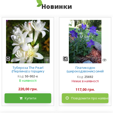
Новинки
Тубероза The Pearl
Платикодон
(Перлина) у горщику
(широкодзвоник) синій
низькорослий Mariesii у
Код:
50-002-к
Код:
25692
горщику
В наявності
Немає в наявності
220,00 грн.
117,00 грн.
Купити
Повідомити про наявніст