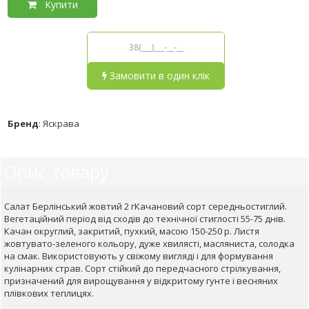
Купити
Замовити в один клік
Бренд
:
Яскрава
Опис товару
Салат Берлінський жовтий 2 гКачановий сорт середньостиглий.
Вегетаційний період від сходів до технічної стиглості 55-75 днів.
Качан округлий, закритий, пухкий, масою 150-250 р. Листя
жовтувато-зеленого кольору, дуже хвилясті, масляниста, солодка
на смак. Використовують у свіжому вигляді і для формування
кулінарних страв. Сорт стійкий до передчасного стрілкування,
призначений для вирощування у відкритому гунте і весняних
плівкових теплицях.