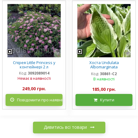
Спірея Little Princess у
Хоста Undulata
контейнері 2 л
Albomarginata
(Альбомарджината)
Код:
3092089014
Код:
30861-С2
контейнер 2 л, 3/+ розетки
Немає в наявності
В наявності
249,00 грн.
185,00 грн.
Повідомити про наявність
Купити
Дивитись всі товари