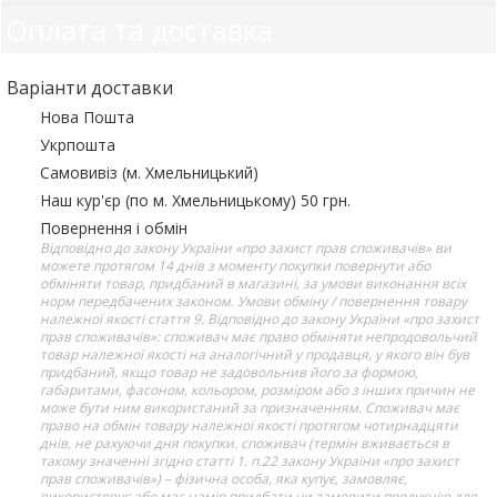
Оплата та доставка
Варіанти доставки
Нова Пошта
Укрпошта
Самовивіз (м. Хмельницький)
Наш кур'єр (по м. Хмельницькому) 50 грн.
Повернення і обмін
Відповідно до закону України «про захист прав споживачів» ви
можете протягом 14 днів з моменту покупки повернути або
обміняти товар, придбаний в магазині, за умови виконання всіх
норм передбачених законом. Умови обміну / повернення товару
належної якості стаття 9. Відповідно до закону України «про захист
прав споживачів»: споживач має право обміняти непродовольчий
товар належної якості на аналогічний у продавця, у якого він був
придбаний, якщо товар не задовольнив його за формою,
габаритами, фасоном, кольором, розміром або з інших причин не
може бути ним використаний за призначенням. Споживач має
право на обмін товару належної якості протягом чотирнадцяти
днів, не рахуючи дня покупки. споживач (термін вживається в
такому значенні згідно статті 1. п.22 закону України «про захист
прав споживачів») – фізична особа, яка купує, замовляє,
використовує або має намір придбати чи замовити продукцію для