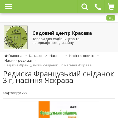
Вхід
Садовий центр Красава
Товари для садівництва та
ландшафтного дизайну
Головна
>
Каталог
>
Насіння
>
Насіння овочів
>
Насіння редиски
>
Редиска Французький сніданок 3 г, насіння Яскрава
Редиска Французький сніданок
3 г, насіння Яскрава
Код товару:
229