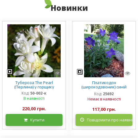
Новинки
Тубероза The Pearl
Платикодон
(Перлина) у горщику
(широкодзвоник) синій
низькорослий Mariesii у
Код:
50-002-к
Код:
25692
горщику
В наявності
Немає в наявності
220,00 грн.
117,00 грн.
Купити
Повідомити про наявніст