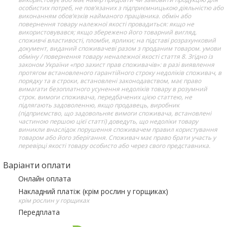
особистих потреб, не пов’язаних з підприємницькою діяльністю або
виконанням обов’язків найманого працівника. обмін або
повернення товару належної якості провадиться: якщо не
використовувався; якщо збережено його товарний вигляд,
споживчі властивості, пломби, ярлики; на підставі розрахунковий
документ, виданий споживачеві разом з проданим товаром. умови
обміну / повернення товару неналежної якості стаття 8. Згідно із
законом України «про захист прав споживачів»: в разі виявлення
протягом встановленого гарантійного строку недоліків споживач, в
порядку та в строки, встановлені законодавством, має право
вимагати безоплатного усунення недоліків товару в розумний
строк. вимоги споживача, передбачених цією статтею, не
підлягають задоволенню, якщо продавець, виробник
(підприємство, що задовольняє вимоги споживача, встановлені
частиною першою цієї статті) доведуть, що недоліки товару
виникли внаслідок порушення споживачем правил користування
товаром або його зберігання. Споживач має право брати участь у
перевірці якості товару особисто або через свого представника.
Варіанти оплати
Онлайн оплата
Накладний платіж (крім рослин у горщиках)
крім рослин у горщиках
Передплата