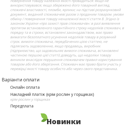
повернення товару належної якості провадиться: якщо не
використовувався; якщо збережено його товарний вигляд,
споживчі властивості, пломби, ярлики; на підставі розрахунковий
документ, виданий споживачеві разом з проданим товаром. умови
обміну / повернення товару неналежної якості стаття 8. Згідно із
законом України «про захист прав споживачів»: в разі виявлення
протягом встановленого гарантійного строку недоліків споживач, в
порядку та в строки, встановлені законодавством, має право
вимагати безоплатного усунення недоліків товару в розумний
строк. вимоги споживача, передбачених цією статтею, не
підлягають задоволенню, якщо продавець, виробник
(підприємство, що задовольняє вимоги споживача, встановлені
частиною першою цієї статті) доведуть, що недоліки товару
виникли внаслідок порушення споживачем правил користування
товаром або його зберігання. Споживач має право брати участь у
перевірці якості товару особисто або через свого представника.
Варіанти оплати
Онлайн оплата
Накладний платіж (крім рослин у горщиках)
крім рослин у горщиках
Передплата
Новинки