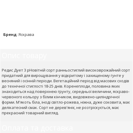
Бренд
:
Яскрава
Опис товару
Редис Дует 3 рНовітній сорт ранньостиглий високоврожайний сорт
придатний для вирощування у відкритому і захищеному гунте у
весняний і осінній періоди. Вегетаційний період від масових сходів
до технічної стиглості 18-25 днів. Коренеплоди, половина яких
знаходиться над поверхнею грунту, середньої величини, яскраво-
червоного кольору з білим кінчиком, видовжено-циліндрічної
форми. М'якоть біла, іноді світло-рожева, ніжна, дуже соковита, має
делікатесний смак. Сорт не дерев'яніє, не розтріскується, має
прекрасний товарний вигляд.
Оплата та доставка