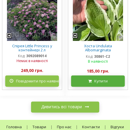
Спірея Little Princess у
Хоста Undulata
контейнері 2 л
Albomarginata
(Альбомарджината)
Код:
3092089014
Код:
30861-С2
контейнер 2 л, 3/+ розетки
Немає в наявності
В наявності
249,00 грн.
185,00 грн.
Повідомити про наявність
Купити
Дивитись всі товари
Головна
|
Товари
|
Про нас
|
Контакти
|
Відгуки