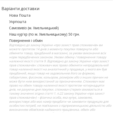
Варіанти доставки
Нова Пошта
Укрпошта
Самовивіз (м. Хмельницький)
Наш кур'єр (по м. Хмельницькому) 50 грн.
Повернення і обмін
Відповідно до закону України «про захист прав споживачів» ви
можете протягом 14 днів з моменту покупки повернути або
обміняти товар, придбаний в магазині, за умови виконання всіх
норм передбачених законом. Умови обміну / повернення товару
належної якості стаття 9. Відповідно до закону України «про захист
прав споживачів»: споживач має право обміняти непродовольчий
товар належної якості на аналогічний у продавця, у якого він був
придбаний, якщо товар не задовольнив його за формою,
габаритами, фасоном, кольором, розміром або з інших причин не
може бути ним використаний за призначенням. Споживач має
право на обмін товару належної якості протягом чотирнадцяти
днів, не рахуючи дня покупки. споживач (термін вживається в
такому значенні згідно статті 1. п.22 закону України «про захист
прав споживачів») – фізична особа, яка купує, замовляє,
використовує або має намір придбати чи замовити продукцію для
особистих потреб, не пов’язаних з підприємницькою діяльністю або
виконанням обов’язків найманого працівника. обмін або