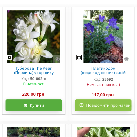
Тубероза The Pearl
Платикодон
(Перлина) у горщику
(широкодзвоник) синій
низькорослий Mariesii у
Код:
50-002-к
Код:
25692
горщику
В наявності
Немає в наявності
220,00 грн.
117,00 грн.
Купити
Повідомити про наявніст