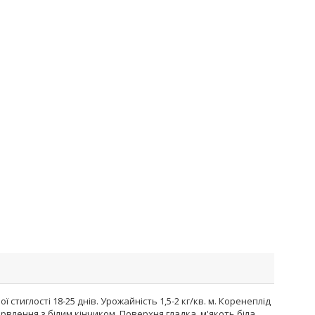
стиглості 18-25 днів. Урожайність 1,5-2 кг/кв. м. Коренеплід
рвлення з білим кінчиком. Поверхня гладка, м'якоть біла,