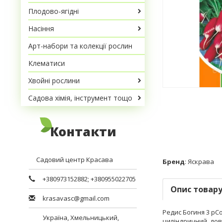
Плодово-ягідні
Насіння
Арт-набори та колекції рослин
Клематиси
Хвойні рослини
Садова хімія, інструмент тощо
Контакти
Садовий центр Красава
Бренд
:
Яскрава
+380973152882
;
+380955022705
Опис товар
krasavasc@gmail.com
Редис Богиня 3 рСо
Україна,
Хмельницький
,
циліндричний, довж