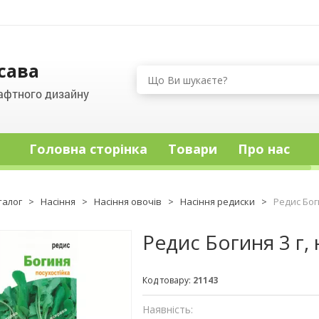
сава
афтного дизайну
Головна сторінка
Товари
Про нас
талог
>
Насіння
>
Насіння овочів
>
Насіння редиски
>
Редис Бог
Редис Богиня 3 г,
Код товару:
21143
Наявність: