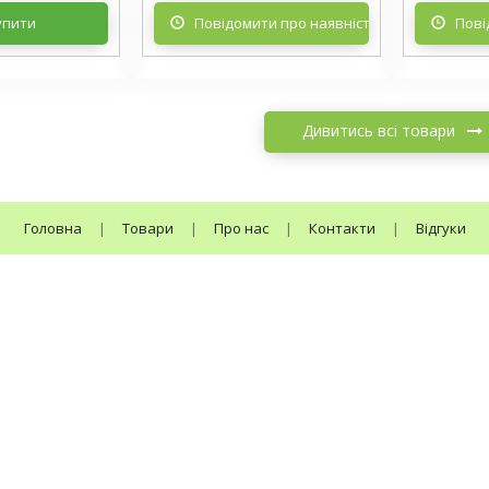
упити
Повідомити про наявність
Пові
Дивитись всі товари
Головна
|
Товари
|
Про нас
|
Контакти
|
Відгуки