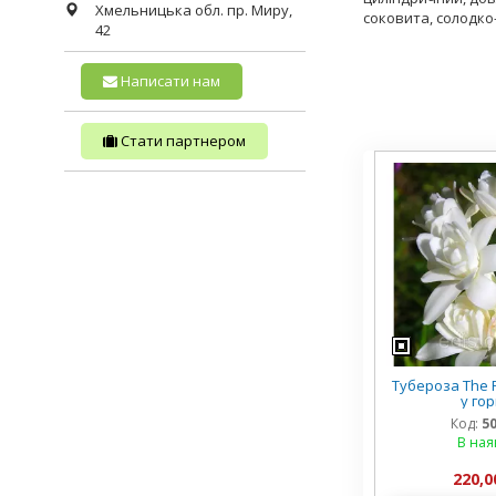
Хмельницька обл.
пр. Миру,
соковита, солодко-
42
Написати нам
Стати партнером
Тубероза The P
у го
Код:
5
В ная
220,0