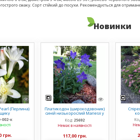
гострого смаку. Сорт стійкий до посухи. Рекомендується для отриманн
Новинки
earl (Перлина)
Платикодон (широкодзвоник)
Спірея
рщику
синій низькорослий Mariesii у
ко
горщику
0-002-к
Ко
Код:
25692
вності
Нем
Немає в наявності
0 грн.
2
117,00 грн.