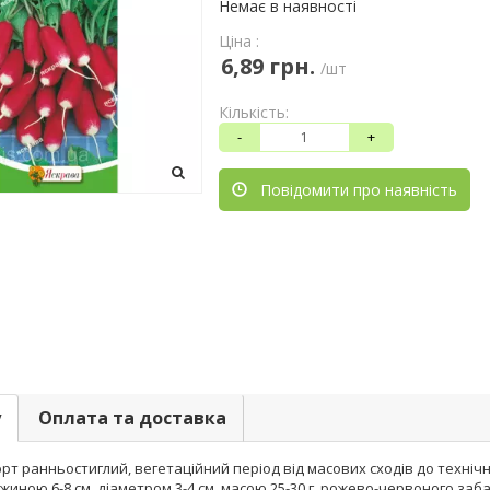
Немає в наявності
Ціна :
6,89 грн.
/шт
Кількість:
-
+
Повідомити про наявність
у
Оплата та доставка
рт ранньостиглий, вегетаційний період від масових сходів до технічної 
иною 6-8 см, діаметром 3-4 см, масою 25-30 г, рожево-червоного заба