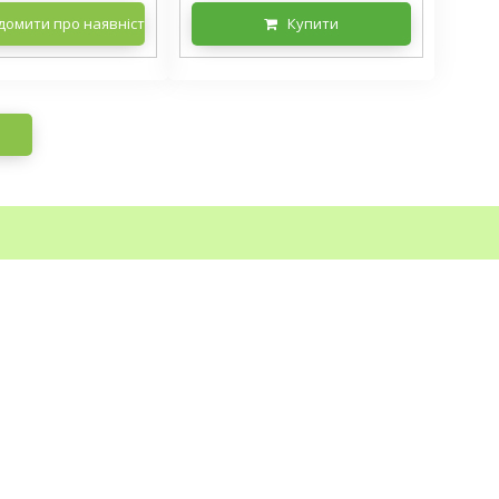
домити про наявність
Купити