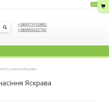
Вхід
+380973152882
,
+380955022705
иня 3 г, насіння Яскрава
 насіння Яскрава