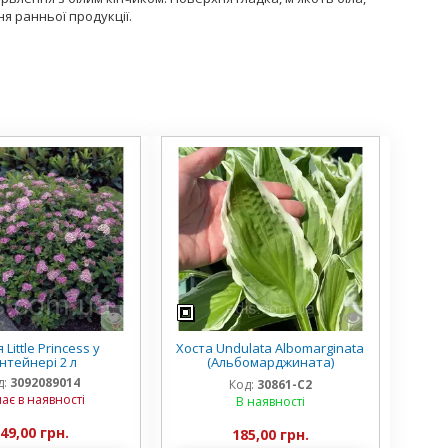
я ранньої продукції.
 Little Princess у
Хоста Undulata Albomarginata
нтейнері 2 л
(Альбомарджината)
контейнер 2 л, 3/+ розетки
д:
3092089014
Код:
30861-С2
ає в наявності
В наявності
49,00 грн.
185,00 грн.