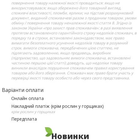
повернення товару належної якості провадиться: якщо не
використовувався; якщо збережено його товарний вигляд,
споживчі властивості, пломби, ярлики; на підставі розрахунковий
документ, виданий споживачеві разом з проданим товаром. умови
обміну / повернення товару неналежної якості стаття 8. Згідно із
законом України «про захист прав споживачів»: в разі виявлення
протягом встановленого гарантійного строку недоліків споживач, в
порядку та в строки, встановлені законодавством, має право
вимагати безоплатного усунення недоліків товару в розумний
строк. вимоги споживача, передбачених цією статтею, не
підлягають задоволенню, якщо продавець, виробник
(підприємство, що задовольняє вимоги споживача, встановлені
частиною першою цієї статті) доведуть, що недоліки товару
виникли внаслідок порушення споживачем правил користування
товаром або його зберігання. Споживач має право брати участь у
перевірці якості товару особисто або через свого представника.
Варіанти оплати
Онлайн оплата
Накладний платіж (крім рослин у горщиках)
крім рослин у горщиках
Передплата
Новинки