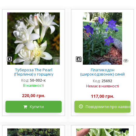
Тубероза The Pearl
Платикодон
(Перлина) у горщику
(широкодзвоник) синій
низькорослий Mariesii у
Код:
50-002-к
Код:
25692
горщику
В наявності
Немає в наявності
220,00 грн.
117,00 грн.
Купити
Повідомити про наявніст