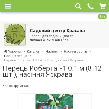
Вхід
Садовий центр Красава
Товари для садівництва та
ландшафтного дизайну
Головна
>
Каталог
>
Насіння
>
Насіння овочів
>
Насіння перцю
>
Перець Роберта F1 0.1 м (8-12 шт.), насіння Яскрава
Перець Роберта F1 0.1 м (8-12
шт.), насіння Яскрава
Код товару:
21136