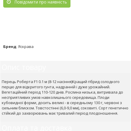
Повідомити про наявність
Бренд
:
Яскрава
Опис товару
Перець Роберта F1 0.1 м (8-12 насіння)Кращий гібрид солодкого
перцю для відкритого гунта, надранній і дуже урожайний.
Вегетаційний період 110-120 днів. Рослина низька, витривала до
несприятливих умов навколишнього середовища. Плоди
кубовидної форми, досить великі - в середньому 130 г, червоні з
сильним блиском. Товстостінні (6,0-9,0 мм), соковиті. Сорт генетично
стійкий до захворювань має тривалий період плодоношення.
Оплата та доставка