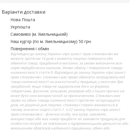
Варіанти доставки
Нова Пошта
Укрпошта
Самовивіз (м. Хмельницький)
Наш кур'єр (по м. Хмельницькому) 50 грн.
Повернення і обмін
Відповідно до закону України «про захист прав споживачів» ви
можете протягом 14 днів з моменту покупки повернути або
обміняти товар, придбаний в магазині, за умови виконання всіх
норм передбачених законом. Умови обміну / повернення товару
належної якості стаття 9. Відповідно до закону України «про захист
прав споживачів»: споживач має право обміняти непродовольчий
товар належної якості на аналогічний у продавця, у якого він був
придбаний, якщо товар не задовольнив його за формою,
габаритами, фасоном, кольором, розміром або з інших причин не
може бути ним використаний за призначенням. Споживач має
право на обмін товару належної якості протягом чотирнадцяти
днів, не рахуючи дня покупки. споживач (термін вживається в
такому значенні згідно статті 1. п.22 закону України «про захист
прав споживачів») – фізична особа, яка купує, замовляє,
використовує або має намір придбати чи замовити продукцію для
особистих потреб, не пов’язаних з підприємницькою діяльністю або
виконанням обов’язків найманого працівника. обмін або