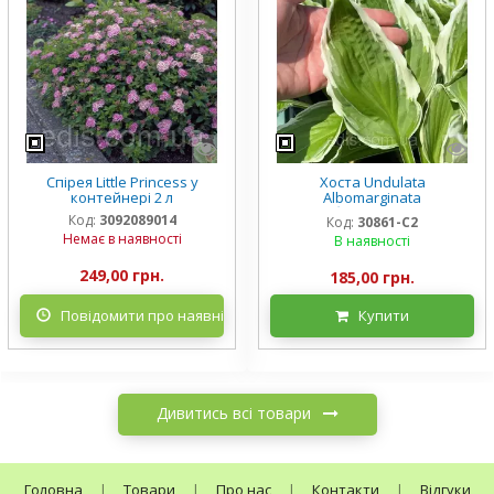
Спірея Little Princess у
Хоста Undulata
контейнері 2 л
Albomarginata
(Альбомарджината)
Код:
3092089014
Код:
30861-С2
контейнер 2 л, 3/+ розетки
Немає в наявності
В наявності
249,00 грн.
185,00 грн.
Повідомити про наявність
Купити
Дивитись всі товари
Головна
|
Товари
|
Про нас
|
Контакти
|
Відгуки