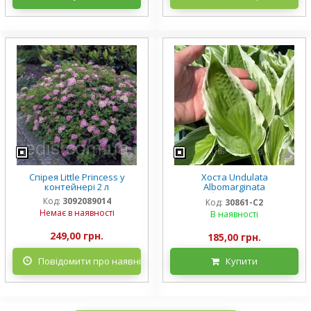
Спірея Little Princess у
Хоста Undulata
контейнері 2 л
Albomarginata
(Альбомарджината)
Код:
3092089014
Код:
30861-С2
контейнер 2 л, 3/+ розетки
Немає в наявності
В наявності
249,00 грн.
185,00 грн.
Повідомити про наявність
Купити