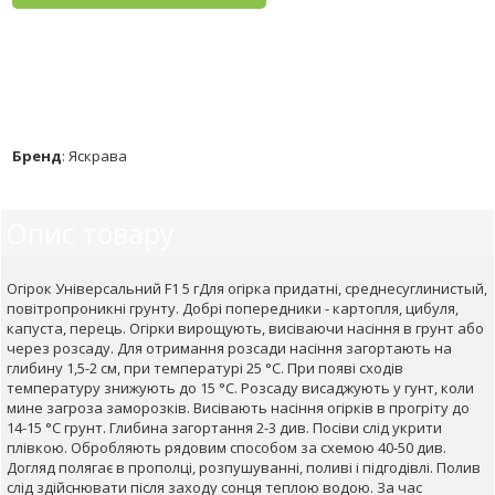
Бренд
:
Яскрава
Опис товару
Огірок Універсальний F1 5 гДля огірка придатні, среднесуглинистый,
повітропроникні грунту. Добрі попередники - картопля, цибуля,
капуста, перець. Огірки вирощують, висіваючи насіння в грунт або
через розсаду. Для отримання розсади насіння загортають на
глибину 1,5-2 см, при температурі 25 °С. При появі сходів
температуру знижують до 15 °С. Розсаду висаджують у гунт, коли
мине загроза заморозків. Висівають насіння огірків в прогріту до
14-15 °С грунт. Глибина загортання 2-3 див. Посіви слід укрити
плівкою. Обробляють рядовим способом за схемою 40-50 див.
Догляд полягає в прополці, розпушуванні, поливі і підгодівлі. Полив
слід здійснювати після заходу сонця теплою водою. За час