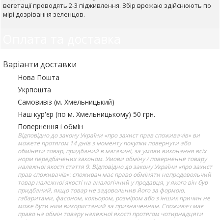
вегетації проводять 2-3 підживлення. Збір врожаю здійснюють по
мірі дозрівання зеленцов.
Оплата та доставка
Варіанти доставки
Нова Пошта
Укрпошта
Самовивіз (м. Хмельницький)
Наш кур'єр (по м. Хмельницькому) 50 грн.
Повернення і обмін
Відповідно до закону України «про захист прав споживачів» ви
можете протягом 14 днів з моменту покупки повернути або
обміняти товар, придбаний в магазині, за умови виконання всіх
норм передбачених законом. Умови обміну / повернення товару
належної якості стаття 9. Відповідно до закону України «про захист
прав споживачів»: споживач має право обміняти непродовольчий
товар належної якості на аналогічний у продавця, у якого він був
придбаний, якщо товар не задовольнив його за формою,
габаритами, фасоном, кольором, розміром або з інших причин не
може бути ним використаний за призначенням. Споживач має
право на обмін товару належної якості протягом чотирнадцяти