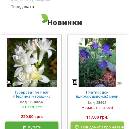
Передплата
Новинки
Тубероза The Pearl
Платикодон
(Перлина) у горщику
(широкодзвоник) синій
низькорослий Mariesii у
Код:
50-002-к
Код:
25692
горщику
В наявності
Немає в наявності
220,00 грн.
117,00 грн.
Купити
Повідомити про наявніст