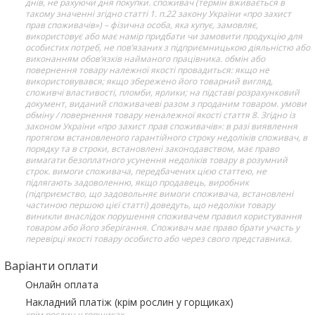
днів, не рахуючи дня покупки. споживач (термін вживається в
такому значенні згідно статті 1. п.22 закону України «про захист
прав споживачів») – фізична особа, яка купує, замовляє,
використовує або має намір придбати чи замовити продукцію для
особистих потреб, не пов’язаних з підприємницькою діяльністю або
виконанням обов’язків найманого працівника. обмін або
повернення товару належної якості провадиться: якщо не
використовувався; якщо збережено його товарний вигляд,
споживчі властивості, пломби, ярлики; на підставі розрахунковий
документ, виданий споживачеві разом з проданим товаром. умови
обміну / повернення товару неналежної якості стаття 8. Згідно із
законом України «про захист прав споживачів»: в разі виявлення
протягом встановленого гарантійного строку недоліків споживач, в
порядку та в строки, встановлені законодавством, має право
вимагати безоплатного усунення недоліків товару в розумний
строк. вимоги споживача, передбачених цією статтею, не
підлягають задоволенню, якщо продавець, виробник
(підприємство, що задовольняє вимоги споживача, встановлені
частиною першою цієї статті) доведуть, що недоліки товару
виникли внаслідок порушення споживачем правил користування
товаром або його зберігання. Споживач має право брати участь у
перевірці якості товару особисто або через свого представника.
Варіанти оплати
Онлайн оплата
Накладний платіж (крім рослин у горщиках)
крім рослин у горщиках