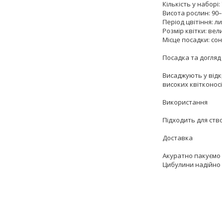
Кількість у наборі:
Висота рослин: 90–
Період цвітіння: 
Розмір квітки: вел
Місце посадки: со
Посадка та догляд
Висаджують у відк
високих квітконос
Використання
Підходить для ство
Доставка
Акуратно пакуємо
Цибулини надійно