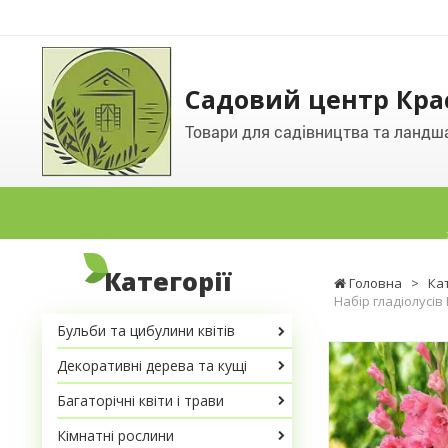
Садовий центр Кра
Товари для садівництва та ландш
Категорії
Головна
>
Ка
Набір гладіолусів
Бульби та цибулини квітів
Декоративні дерева та кущі
Багаторічні квіти і трави
Кімнатні рослини