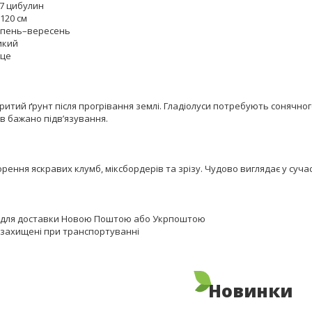
 7 цибулин
120 см
липень–вересень
икий
нце
ритий ґрунт після прогрівання землі. Гладіолуси потребують сонячног
ів бажано підв’язування.
рення яскравих клумб, міксбордерів та зрізу. Чудово виглядає у суча
 для доставки Новою Поштою або Укрпоштою
 захищені при транспортуванні
Новинки