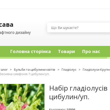
сава
афтного дизайну
Головна сторінка
Товари
Про нас
талог
>
Бульби та цибулини квітів
>
Гладіолус
>
Гладіолуси Крупн
 Весняна симфонія 7 цибулин/уп.
Набір гладіолусів
цибулин/уп.
Код товару:
10006