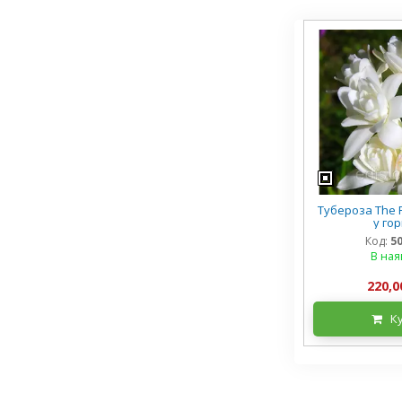
Тубероза The P
у го
Код:
5
В ная
220,0
К