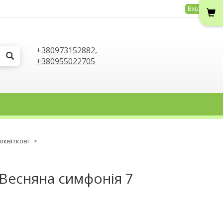
Вхід
+380973152882
,
+380955022705
оквіткові
>
 Весняна симфонія 7