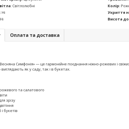
вітла
:
Світлолюбні
Колір
:
Рож
:
Ні
Укриття н
Ні
Висота до
у
Оплата та доставка
 «Весняна Симфонія» — це гармонійне поєднання ніжно-рожевих і свіжи
виглядають як у саду, так і в букетах.
рожевого та салатового
віти
для зрізу
цвітіння
 і букетів