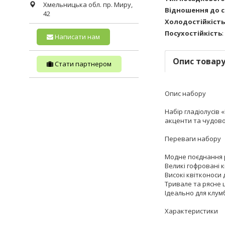
Хмельницька обл.
пр. Миру,
Відношення до с
42
Холодостійкість
Посухостійкість
:
Написати нам
Опис товар
Стати партнером
Опис набору
Набір гладіолусів
акценти та чудово 
Переваги набору
Модне поєднання 
Великі гофровані к
Високі квітконоси 
Тривале та рясне 
Ідеально для клумб
Характеристики