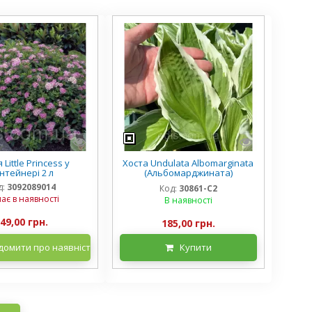
 Little Princess у
Хоста Undulata Albomarginata
нтейнері 2 л
(Альбомарджината)
контейнер 2 л, 3/+ розетки
д:
3092089014
Код:
30861-С2
ає в наявності
В наявності
49,00 грн.
185,00 грн.
домити про наявність
Купити