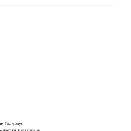
ни
:
Гладіолус
ь життя
:
Багаторічні