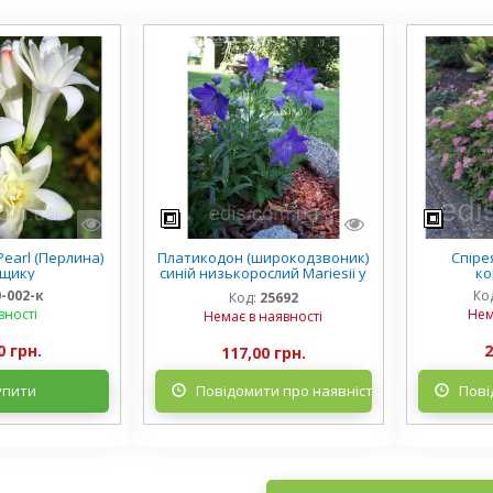
earl (Перлина)
Платикодон (широкодзвоник)
Спірея
рщику
синій низькорослий Mariesii у
ко
горщику
0-002-к
Ко
Код:
25692
вності
Нем
Немає в наявності
0 грн.
2
117,00 грн.
упити
Повідомити про наявність
Пові