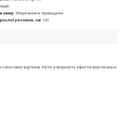
евий
а зиму
:
Зберігання в приміщенні
рослої рослини, см
:
120
х салатових відтінків. Квіти утворюють ефектні вертикальні