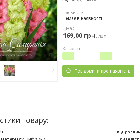
Наявність:
Немає в наявності
Ціна :
169,00 грн.
/шт
Кількість:
-
+
Повідомити про наявність
стики товару:
ти
Рід росли
 матеріалу
:
Цибулини
Триваліст