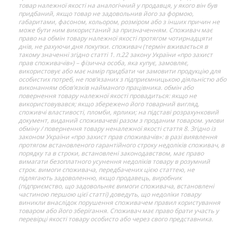
товар належної якості на аналогічний у продавця, у якого він був
придбаний, якщо товар не задовольнив його за формою,
габаритами, фасоном, кольором, розміром або з інших причин не
може бути ним використаний за призначенням. Споживач має
право на обмін товару належної якості протягом чотирнадцяти
днів, не рахуючи дня покупки. споживач (термін вживається в
такому значенні згідно статті 1. п.22 закону України «про захист
прав споживачів») – фізична особа, яка купує, замовляє,
використовує або має намір придбати чи замовити продукцію для
особистих потреб, не пов’язаних з підприємницькою діяльністю або
виконанням обов’язків найманого працівника. обмін або
повернення товару належної якості провадиться: якщо не
використовувався; якщо збережено його товарний вигляд,
споживчі властивості, пломби, ярлики; на підставі розрахунковий
документ, виданий споживачеві разом з проданим товаром. умови
обміну / повернення товару неналежної якості стаття 8. Згідно із
законом України «про захист прав споживачів»: в разі виявлення
протягом встановленого гарантійного строку недоліків споживач, в
порядку та в строки, встановлені законодавством, має право
вимагати безоплатного усунення недоліків товару в розумний
строк. вимоги споживача, передбачених цією статтею, не
підлягають задоволенню, якщо продавець, виробник
(підприємство, що задовольняє вимоги споживача, встановлені
частиною першою цієї статті) доведуть, що недоліки товару
виникли внаслідок порушення споживачем правил користування
товаром або його зберігання. Споживач має право брати участь у
перевірці якості товару особисто або через свого представника.