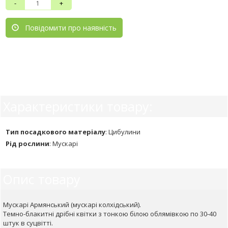
-
+
Повідомити про наявність
Характеристики товару:
Тип посадкового матеріалу
:
Цибулини
Рід рослини
:
Мускарі
Опис товару
Мускарі Армянський (мускарі колхідський).
Темно-блакитні дрібні квітки з тонкою білою облямівкою по 30-40
штук в суцвітті.