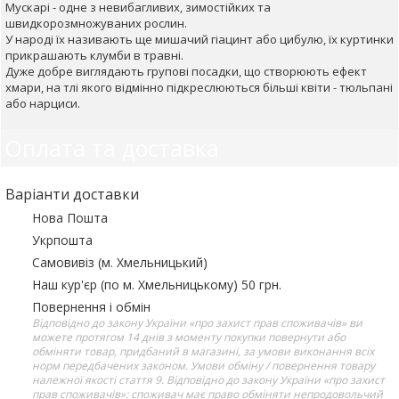
Мускарі - одне з невибагливих, зимостійких та
швидкорозмножуваних рослин.
У народі їх називають ще мишачий гіацинт або цибулю, їх куртинки
прикрашають клумби в травні.
Дуже добре виглядають групові посадки, що створюють ефект
хмари, на тлі якого відмінно підкреслюються більші квіти - тюльпані
або нарциси.
Оплата та доставка
Варіанти доставки
Нова Пошта
Укрпошта
Самовивіз (м. Хмельницький)
Наш кур'єр (по м. Хмельницькому) 50 грн.
Повернення і обмін
Відповідно до закону України «про захист прав споживачів» ви
можете протягом 14 днів з моменту покупки повернути або
обміняти товар, придбаний в магазині, за умови виконання всіх
норм передбачених законом. Умови обміну / повернення товару
належної якості стаття 9. Відповідно до закону України «про захист
прав споживачів»: споживач має право обміняти непродовольчий