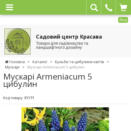
Вхід
Садовий центр Красава
Товари для садівництва та
ландшафтного дизайну
Головна
>
Каталог
>
Бульби та цибулини квітів
>
Мускарі
>
Мускарі Armeniacum 5 цибулин
Мускарі Armeniacum 5
цибулин
Код товару:
31171