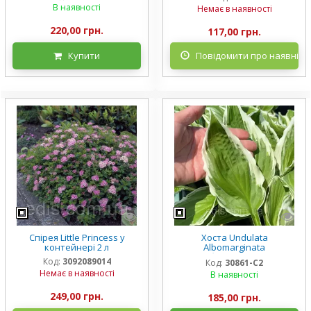
горщику
В наявності
Немає в наявності
220,00 грн.
117,00 грн.
Купити
Повідомити про наявніст
Спірея Little Princess у
Хоста Undulata
контейнері 2 л
Albomarginata
(Альбомарджината)
Код:
3092089014
Код:
30861-С2
контейнер 2 л, 3/+ розетки
Немає в наявності
В наявності
249,00 грн.
185,00 грн.