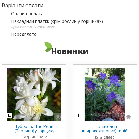
Варіанти оплати
Онлайн оплата
Накладний платіж (крім рослин у горщиках)
крім рослин у горщиках
Передплата
Новинки
Тубероза The Pearl
Платикодон
(Перлина) у горщику
(широкодзвоник) синій
низькорослий Mariesii у
Код:
50-002-к
Код:
25692