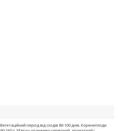
Вегетаційний період від сходів 80-100 днів. Коренеплоди
 90-160 р. М'якуш оранжево-червоний, ароматний і