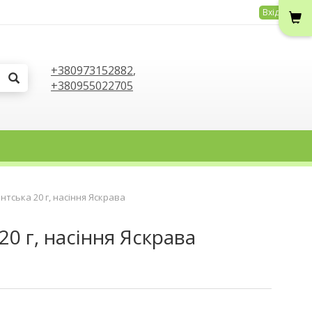
Вхід
+380973152882
,
+380955022705
тська 20 г, насіння Яскрава
0 г, насіння Яскрава