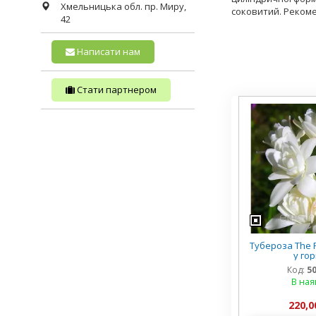
Хмельницька обл.
пр. Миру,
соковитий. Рекоме
42
Написати нам
Стати партнером
Тубероза The P
у го
Код:
5
В ная
220,0