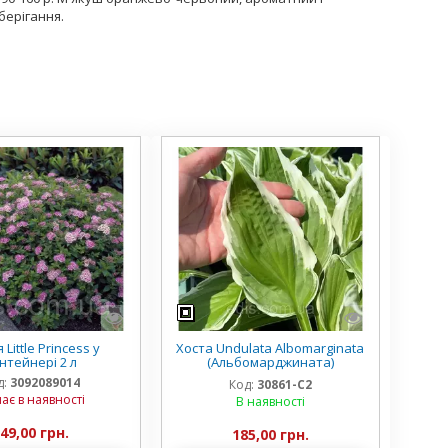
берігання.
 Little Princess у
Хоста Undulata Albomarginata
нтейнері 2 л
(Альбомарджината)
контейнер 2 л, 3/+ розетки
д:
3092089014
Код:
30861-С2
ає в наявності
В наявності
49,00 грн.
185,00 грн.