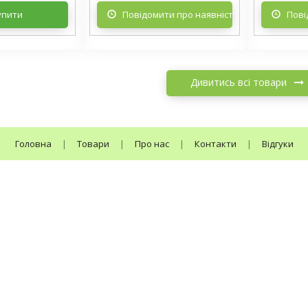
упити
Повідомити про наявність
Пові
Дивитись всі товари
Головна
|
Товари
|
Про нас
|
Контакти
|
Відгуки