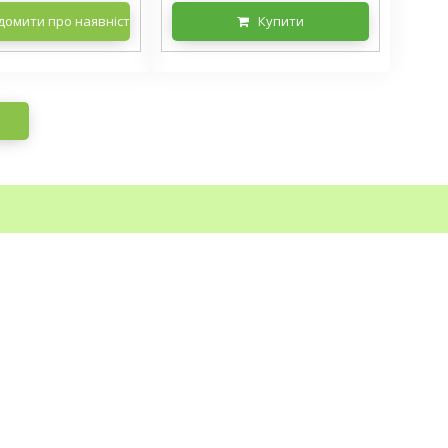
домити про наявність
Купити