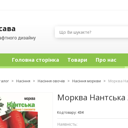
сава
афтного дизайну
Головна сторінка
Товари
Про нас
талог
>
Насіння
>
Насіння овочів
>
Насіння моркви
>
Морква Нан
Морква Нантська 2
Код товару:
434
Наявність: