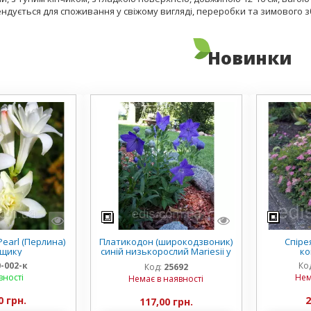
ндується для споживання у свіжому вигляді, переробки та зимового з
Новинки
earl (Перлина)
Платикодон (широкодзвоник)
Спірея
рщику
синій низькорослий Mariesii у
ко
горщику
0-002-к
Ко
Код:
25692
вності
Нем
Немає в наявності
0 грн.
2
117,00 грн.