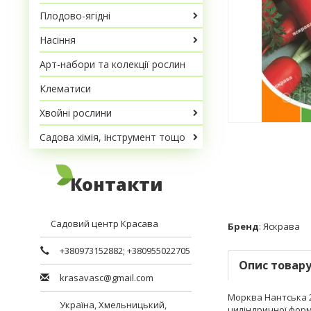
Плодово-ягідні
Насіння
Арт-набори та колекції рослин
Клематиси
Хвойні рослини
Садова хімія, інструмент тощо
Контакти
Садовий центр Красава
Бренд
:
Яскрава
+380973152882
;
+380955022705
Опис товар
krasavasc@gmail.com
Морква Нантська 20
Україна,
Хмельницький
,
циліндричної форм