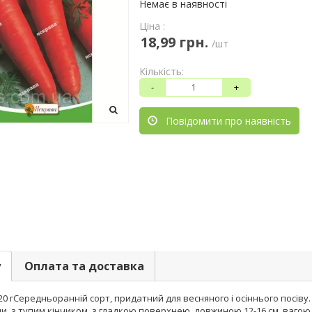
Немає в наявності
Ціна :
18,99 грн.
/шт
Кількість:
-
+
Повідомити про наявність
у
Оплата та доставка
 гСередньоранній сорт, придатний для весняного і осіннього посіву. 
и, з тупим кінчиком, з гладкою поверхнею, довжиною 12-16 см, вагою