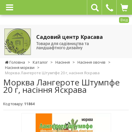
Вхід
Садовий центр Красава
Товари для садівництва та
ландшафтного дизайну
Головна
>
Каталог
>
Насіння
>
Насіння овочів
>
Насіння моркви
>
Морква Лангероте Штумпфе 20 г, насіння Яскрава
Морква Лангероте Штумпфе
20 г, насіння Яскрава
Код товару:
11864