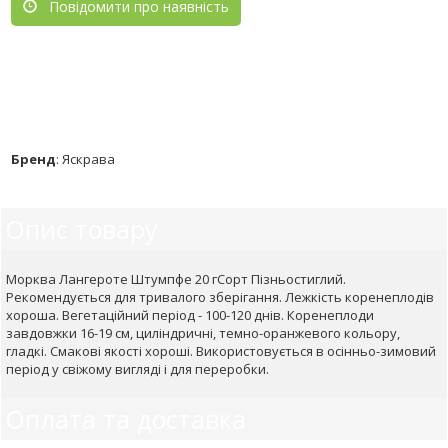
Повідомити про наявність
Бренд
:
Яскрава
Опис товару
Морква Лангероте Штумпфе 20 гСорт Пізньостиглий.
Рекомендується для тривалого зберігання. Лежкість коренеплодів
хороша. Вегетаційний період - 100-120 днів. Коренеплоди
завдовжки 16-19 см, циліндричні, темно-оранжевого кольору,
гладкі. Смакові якості хороші. Використовується в осінньо-зимовий
період у свіжому вигляді і для переробки.
Оплата та доставка