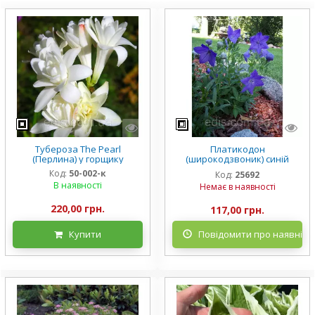
Тубероза The Pearl
Платикодон
(Перлина) у горщику
(широкодзвоник) синій
низькорослий Mariesii у
Код:
50-002-к
Код:
25692
горщику
В наявності
Немає в наявності
220,00 грн.
117,00 грн.
Купити
Повідомити про наявніст