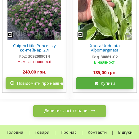
Спірея Little Princess у
Хоста Undulata
контейнері 2 л
Albomarginata
(Альбомарджината)
Код:
3092089014
Код:
30861-С2
контейнер 2 л, 3/+ розетки
Немає в наявності
В наявності
249,00 грн.
185,00 грн.
Повідомити про наявність
Купити
Дивитись всі товари
Головна
|
Товари
|
Про нас
|
Контакти
|
Відгуки