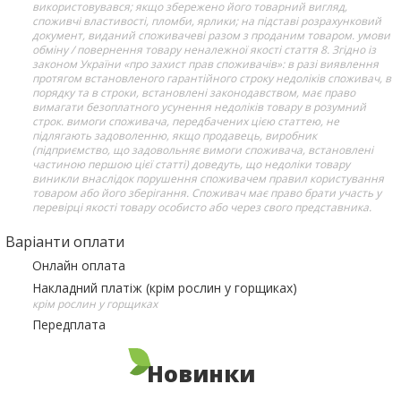
використовувався; якщо збережено його товарний вигляд,
споживчі властивості, пломби, ярлики; на підставі розрахунковий
документ, виданий споживачеві разом з проданим товаром. умови
обміну / повернення товару неналежної якості стаття 8. Згідно із
законом України «про захист прав споживачів»: в разі виявлення
протягом встановленого гарантійного строку недоліків споживач, в
порядку та в строки, встановлені законодавством, має право
вимагати безоплатного усунення недоліків товару в розумний
строк. вимоги споживача, передбачених цією статтею, не
підлягають задоволенню, якщо продавець, виробник
(підприємство, що задовольняє вимоги споживача, встановлені
частиною першою цієї статті) доведуть, що недоліки товару
виникли внаслідок порушення споживачем правил користування
товаром або його зберігання. Споживач має право брати участь у
перевірці якості товару особисто або через свого представника.
Варіанти оплати
Онлайн оплата
Накладний платіж (крім рослин у горщиках)
крім рослин у горщиках
Передплата
Новинки