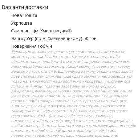
Варіанти доставки
Нова Пошта
Укрпошта
Самовивіз (м. Хмельницький)
Наш кур'єр (по м. Хмельницькому) 50 грн.
Повернення і обмін
Відповідно до закону України «про захист прав споживачів» ви
можете протягом 14 днів з моменту покупки повернути або
обміняти товар, придбаний в магазині, за умови виконання всіх
норм передбачених законом. Умови обміну / повернення товару
належної якості стаття 9. Відповідно до закону України «про захист
прав споживачів»: споживач має право обміняти непродовольчий
товар належної якості на аналогічний у продавця, у якого він був
придбаний, якщо товар не задовольнив його за формою,
габаритами, фасоном, кольором, розміром або з інших причин не
може бути ним використаний за призначенням. Споживач має
право на обмін товару належної якості протягом чотирнадцяти
днів, не рахуючи дня покупки. споживач (термін вживається в
такому значенні згідно статті 1. п.22 закону України «про захист
прав споживачів») – фізична особа, яка купує, замовляє,
використовує або має намір придбати чи замовити продукцію для
особистих потреб, не пов’язаних з підприємницькою діяльністю або
виконанням обов’язків найманого працівника. обмін або
повернення товару належної якості провадиться: якщо не