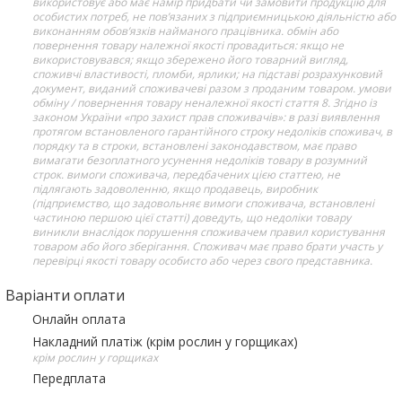
використовує або має намір придбати чи замовити продукцію для
особистих потреб, не пов’язаних з підприємницькою діяльністю або
виконанням обов’язків найманого працівника. обмін або
повернення товару належної якості провадиться: якщо не
використовувався; якщо збережено його товарний вигляд,
споживчі властивості, пломби, ярлики; на підставі розрахунковий
документ, виданий споживачеві разом з проданим товаром. умови
обміну / повернення товару неналежної якості стаття 8. Згідно із
законом України «про захист прав споживачів»: в разі виявлення
протягом встановленого гарантійного строку недоліків споживач, в
порядку та в строки, встановлені законодавством, має право
вимагати безоплатного усунення недоліків товару в розумний
строк. вимоги споживача, передбачених цією статтею, не
підлягають задоволенню, якщо продавець, виробник
(підприємство, що задовольняє вимоги споживача, встановлені
частиною першою цієї статті) доведуть, що недоліки товару
виникли внаслідок порушення споживачем правил користування
товаром або його зберігання. Споживач має право брати участь у
перевірці якості товару особисто або через свого представника.
Варіанти оплати
Онлайн оплата
Накладний платіж (крім рослин у горщиках)
крім рослин у горщиках
Передплата