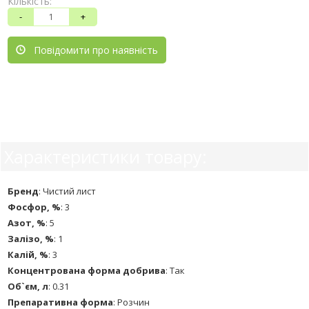
Кількість:
-
+
Повідомити про наявність
Характеристики товару:
Бренд
:
Чистий лист
Фосфор, %
:
3
Азот, %
:
5
Залізо, %
:
1
Калій, %
:
3
Концентрована форма добрива
:
Так
Об`єм, л
:
0.31
Препаративна форма
:
Розчин