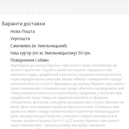
Оплата та доставка
Варіанти доставки
Нова Пошта
Укрпошта
Самовивіз (м. Хмельницький)
Наш кур'єр (по м. Хмельницькому) 50 грн.
Повернення і обмін
Відповідно до закону України «про захист прав споживачів» ви
можете протягом 14 днів з моменту покупки повернути або
обміняти товар, придбаний в магазині, за умови виконання всіх
норм передбачених законом. Умови обміну / повернення товару
належної якості стаття 9. Відповідно до закону України «про захист
прав споживачів»: споживач має право обміняти непродовольчий
товар належної якості на аналогічний у продавця, у якого він був
придбаний, якщо товар не задовольнив його за формою,
габаритами, фасоном, кольором, розміром або з інших причин не
може бути ним використаний за призначенням. Споживач має
право на обмін товару належної якості протягом чотирнадцяти
днів, не рахуючи дня покупки. споживач (термін вживається в
такому значенні згідно статті 1. п.22 закону України «про захист
прав споживачів») – фізична особа, яка купує, замовляє,