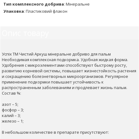
Тип комплексного добрива
:
Мінеральне
Упаковка
:
Пластиковий флакон
Опис товару
Успіх ТМ Чистий Аркуш мінеральне добриво для пальм
Необходимая комплексная подкормка. Удобная жидкая форма.
Удобрения с микроэлементами способствуют быстрому росту,
развитию корневой системы, повышает жизнестойкость растения
и сокращению болезнетворных микроорганизмов. Регулярное
применение подкормки повышает устойчивость к
распространенным заболеваниям и продлевает жизнь пальм.
Состав %:
азот – 5;
фосфор – 3;
калий – 3;
железо – 1;
В небольшом количестве в препарате присутствуют: