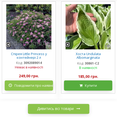
Спірея Little Princess у
Хоста Undulata
контейнері 2 л
Albomarginata
(Альбомарджината)
Код:
3092089014
Код:
30861-С2
контейнер 2 л, 3/+ розетки
Немає в наявності
В наявності
249,00 грн.
185,00 грн.
Повідомити про наявність
Купити
Дивитись всі товари