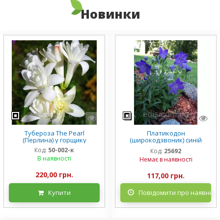
Новинки
Тубероза The Pearl
Платикодон
(Перлина) у горщику
(широкодзвоник) синій
низькорослий Mariesii у
Код:
50-002-к
Код:
25692
горщику
В наявності
Немає в наявності
220,00 грн.
117,00 грн.
Купити
Повідомити про наявніст