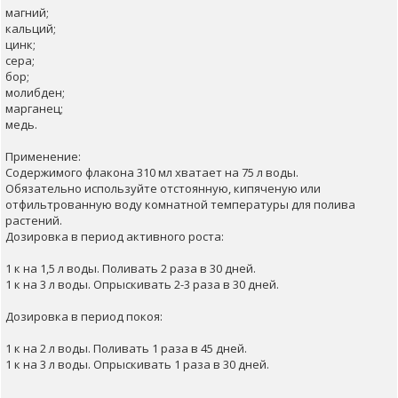
магний;
кальций;
цинк;
сера;
бор;
молибден;
марганец;
медь.
Применение:
Содержимого флакона 310 мл хватает на 75 л воды.
Обязательно используйте отстоянную, кипяченую или
отфильтрованную воду комнатной температуры для полива
растений.
Дозировка в период активного роста:
1 к на 1,5 л воды. Поливать 2 раза в 30 дней.
1 к на 3 л воды. Опрыскивать 2-3 раза в 30 дней.
Дозировка в период покоя:
1 к на 2 л воды. Поливать 1 раза в 45 дней.
1 к на 3 л воды. Опрыскивать 1 раза в 30 дней.