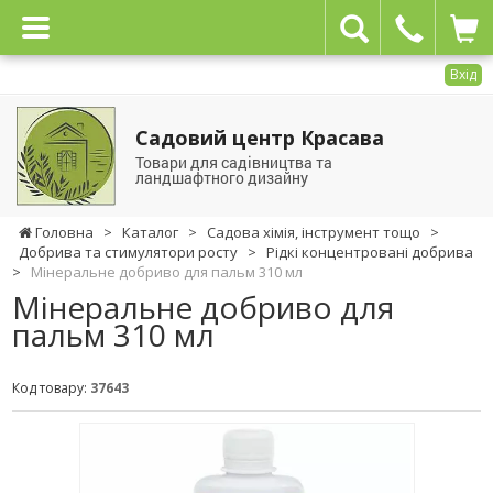
Вхід
Садовий центр Красава
Товари для садівництва та
ландшафтного дизайну
Головна
>
Каталог
>
Садова хімія, інструмент тощо
>
Добрива та стимулятори росту
>
Рідкі концентровані добрива
>
Мінеральне добриво для пальм 310 мл
Мінеральне добриво для
пальм 310 мл
Код товару:
37643