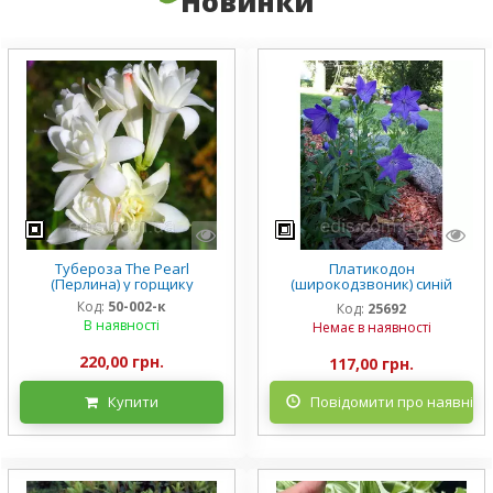
Новинки
Тубероза The Pearl
Платикодон
(Перлина) у горщику
(широкодзвоник) синій
низькорослий Mariesii у
Код:
50-002-к
Код:
25692
горщику
В наявності
Немає в наявності
220,00 грн.
117,00 грн.
Купити
Повідомити про наявніст