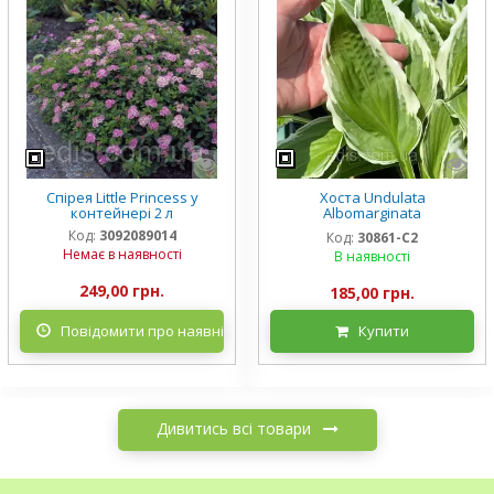
Спірея Little Princess у
Хоста Undulata
контейнері 2 л
Albomarginata
(Альбомарджината)
Код:
3092089014
Код:
30861-С2
контейнер 2 л, 3/+ розетки
Немає в наявності
В наявності
249,00 грн.
185,00 грн.
Повідомити про наявність
Купити
Дивитись всі товари