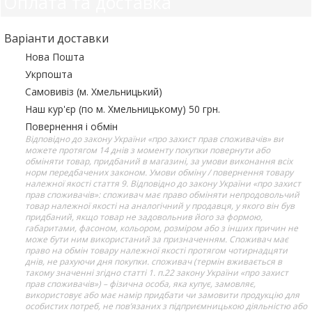
Оплата та доставка
Варіанти доставки
Нова Пошта
Укрпошта
Самовивіз (м. Хмельницький)
Наш кур'єр (по м. Хмельницькому) 50 грн.
Повернення і обмін
Відповідно до закону України «про захист прав споживачів» ви
можете протягом 14 днів з моменту покупки повернути або
обміняти товар, придбаний в магазині, за умови виконання всіх
норм передбачених законом. Умови обміну / повернення товару
належної якості стаття 9. Відповідно до закону України «про захист
прав споживачів»: споживач має право обміняти непродовольчий
товар належної якості на аналогічний у продавця, у якого він був
придбаний, якщо товар не задовольнив його за формою,
габаритами, фасоном, кольором, розміром або з інших причин не
може бути ним використаний за призначенням. Споживач має
право на обмін товару належної якості протягом чотирнадцяти
днів, не рахуючи дня покупки. споживач (термін вживається в
такому значенні згідно статті 1. п.22 закону України «про захист
прав споживачів») – фізична особа, яка купує, замовляє,
використовує або має намір придбати чи замовити продукцію для
особистих потреб, не пов’язаних з підприємницькою діяльністю або