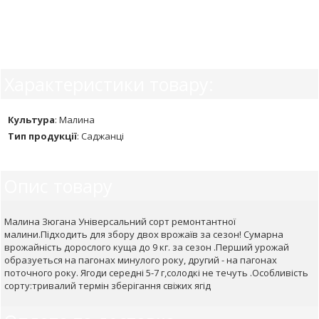
Характеристики товару:
Культура
:
Малина
Тип продукції
:
Саджанці
Опис товару
Малина Зюгана Універсальний сорт ремонтантної
малини.Підходить для збору двох врожаїв за сезон! Сумарна
врожайність дорослого куща до 9 кг. за сезон .Перший урожай
образуеться на пагонах минулого року, другий - на пагонах
поточного року. Ягоди середні 5-7 г,солодкі не течуть .Особливість
сорту:тривалий термін зберігання свіжих ягід