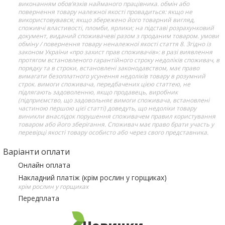
виконанням обов’язків найманого працівника. обмін або
повернення товару належної якості провадиться: якщо не
використовувався; якщо збережено його товарний вигляд,
споживчі властивості, пломби, ярлики; на підставі розрахунковий
документ, виданий споживачеві разом з проданим товаром. умови
обміну / повернення товару неналежної якості стаття 8. Згідно із
законом України «про захист прав споживачів»: в разі виявлення
протягом встановленого гарантійного строку недоліків споживач, в
порядку та в строки, встановлені законодавством, має право
вимагати безоплатного усунення недоліків товару в розумний
строк. вимоги споживача, передбачених цією статтею, не
підлягають задоволенню, якщо продавець, виробник
(підприємство, що задовольняє вимоги споживача, встановлені
частиною першою цієї статті) доведуть, що недоліки товару
виникли внаслідок порушення споживачем правил користування
товаром або його зберігання. Споживач має право брати участь у
перевірці якості товару особисто або через свого представника.
Варіанти оплати
Онлайн оплата
Накладний платіж (крім рослин у горщиках)
крім рослин у горщиках
Передплата