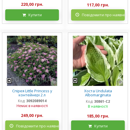
220,00 грн.
117,00 грн.
Купити
Повідомити про наявніст
Спірея Little Princess у
Хоста Undulata
контейнері 2 л
Albomarginata
(Альбомарджината)
Код:
3092089014
Код:
30861-С2
контейнер 2 л, 3/+ розетки
Немає в наявності
В наявності
249,00 грн.
185,00 грн.
Повідомити про наявність
Купити