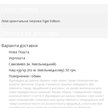
Опис товару
Лілія орієнтальна тигрова Tiger Edition
Оплата та доставка
Варіанти доставки
Нова Пошта
Укрпошта
Самовивіз (м. Хмельницький)
Наш кур'єр (по м. Хмельницькому) 50 грн.
Повернення і обмін
Відповідно до закону України «про захист прав споживачів» ви
можете протягом 14 днів з моменту покупки повернути або
обміняти товар, придбаний в магазині, за умови виконання всіх
норм передбачених законом. Умови обміну / повернення товару
належної якості стаття 9. Відповідно до закону України «про захист
прав споживачів»: споживач має право обміняти непродовольчий
товар належної якості на аналогічний у продавця, у якого він був
придбаний, якщо товар не задовольнив його за формою,