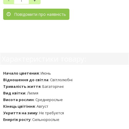
-
+
Повідомити про наявність
Характеристики товару:
Начало цветения
:
Июнь
Відношення до світла
:
Світлолюбні
Тривалість життя
:
Багаторічні
Вид квітки
:
Лилия
Висота рослин
:
Среднерослые
Кінець цвітіння
:
Август
Укриття на зиму
:
Не требуется
Енергія росту
:
Сильнорослые