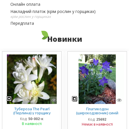
Онлайн оплата
Накладний платіж (крім рослин у горщиках)
крім рослин у горщиках
Передплата
Новинки
Тубероза The Pearl
Платикодон
(Перлина) у горщику
(широкодзвоник) синій
низькорослий Mariesii у
Код:
50-002-к
Код:
25692
горщику
В наявності
Немає в наявності