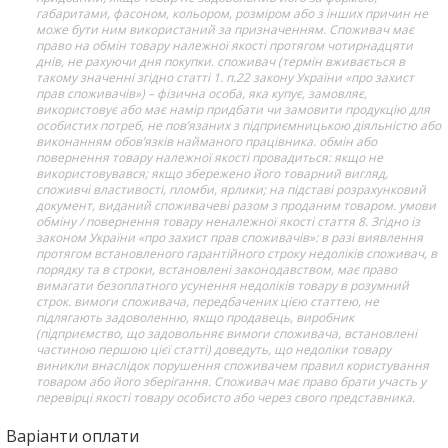
габаритами, фасоном, кольором, розміром або з інших причин не
може бути ним використаний за призначенням. Споживач має
право на обмін товару належної якості протягом чотирнадцяти
днів, не рахуючи дня покупки. споживач (термін вживається в
такому значенні згідно статті 1. п.22 закону України «про захист
прав споживачів») – фізична особа, яка купує, замовляє,
використовує або має намір придбати чи замовити продукцію для
особистих потреб, не пов’язаних з підприємницькою діяльністю або
виконанням обов’язків найманого працівника. обмін або
повернення товару належної якості провадиться: якщо не
використовувався; якщо збережено його товарний вигляд,
споживчі властивості, пломби, ярлики; на підставі розрахунковий
документ, виданий споживачеві разом з проданим товаром. умови
обміну / повернення товару неналежної якості стаття 8. Згідно із
законом України «про захист прав споживачів»: в разі виявлення
протягом встановленого гарантійного строку недоліків споживач, в
порядку та в строки, встановлені законодавством, має право
вимагати безоплатного усунення недоліків товару в розумний
строк. вимоги споживача, передбачених цією статтею, не
підлягають задоволенню, якщо продавець, виробник
(підприємство, що задовольняє вимоги споживача, встановлені
частиною першою цієї статті) доведуть, що недоліки товару
виникли внаслідок порушення споживачем правил користування
товаром або його зберігання. Споживач має право брати участь у
перевірці якості товару особисто або через свого представника.
Варіанти оплати