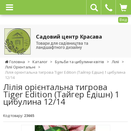
Вхід
Садовий центр Красава
Товари для садівництва та
ландшафтного дизайну
Головна
>
Каталог
>
Бульби та цибулини квітів
>
Лілії
>
Лілії Орієнтальні
>
Лілія орієнтальна тигрова Tiger Edition (Тайгер Едішн) 1 цибулина
12/14
Лілія орієнтальна тигрова
Tiger Edition (Тайгер Едішн) 1
цибулина 12/14
Код товару:
23665