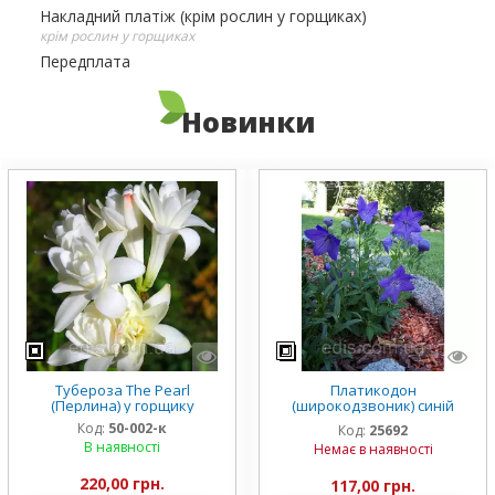
Накладний платіж (крім рослин у горщиках)
крім рослин у горщиках
Передплата
Новинки
Тубероза The Pearl
Платикодон
(Перлина) у горщику
(широкодзвоник) синій
низькорослий Mariesii у
Код:
50-002-к
Код:
25692
горщику
В наявності
Немає в наявності
220,00 грн.
117,00 грн.