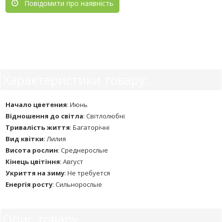
Повідомити про наявність
Характеристики товару:
Начало цветения
:
Июнь
Відношення до світла
:
Світлолюбні
Тривалість життя
:
Багаторічні
Вид квітки
:
Лилия
Висота рослин
:
Среднерослые
Кінець цвітіння
:
Август
Укриття на зиму
:
Не требуется
Енергія росту
:
Сильнорослые
Опис товару