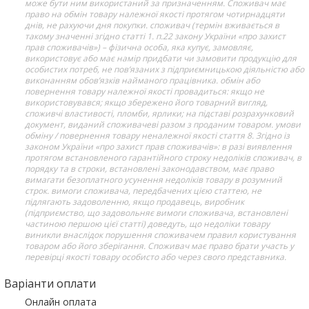
може бути ним використаний за призначенням. Споживач має
право на обмін товару належної якості протягом чотирнадцяти
днів, не рахуючи дня покупки. споживач (термін вживається в
такому значенні згідно статті 1. п.22 закону України «про захист
прав споживачів») – фізична особа, яка купує, замовляє,
використовує або має намір придбати чи замовити продукцію для
особистих потреб, не пов’язаних з підприємницькою діяльністю або
виконанням обов’язків найманого працівника. обмін або
повернення товару належної якості провадиться: якщо не
використовувався; якщо збережено його товарний вигляд,
споживчі властивості, пломби, ярлики; на підставі розрахунковий
документ, виданий споживачеві разом з проданим товаром. умови
обміну / повернення товару неналежної якості стаття 8. Згідно із
законом України «про захист прав споживачів»: в разі виявлення
протягом встановленого гарантійного строку недоліків споживач, в
порядку та в строки, встановлені законодавством, має право
вимагати безоплатного усунення недоліків товару в розумний
строк. вимоги споживача, передбачених цією статтею, не
підлягають задоволенню, якщо продавець, виробник
(підприємство, що задовольняє вимоги споживача, встановлені
частиною першою цієї статті) доведуть, що недоліки товару
виникли внаслідок порушення споживачем правил користування
товаром або його зберігання. Споживач має право брати участь у
перевірці якості товару особисто або через свого представника.
Варіанти оплати
Онлайн оплата