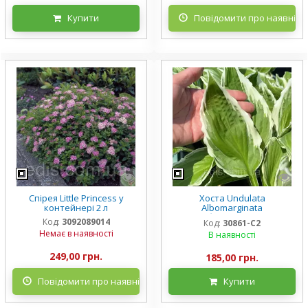
Купити
Повідомити про наявніст
Спірея Little Princess у
Хоста Undulata
контейнері 2 л
Albomarginata
(Альбомарджината)
Код:
3092089014
Код:
30861-С2
контейнер 2 л, 3/+ розетки
Немає в наявності
В наявності
249,00 грн.
185,00 грн.
Повідомити про наявність
Купити