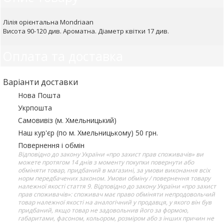
Лілія орієнтальна Mondriaan
Висота 90-120 див. Ароматна. Діаметр квітки 17 див.
Оплата та доставка
Варіанти доставки
Нова Пошта
Укрпошта
Самовивіз (м. Хмельницький)
Наш кур'єр (по м. Хмельницькому) 50 грн.
Повернення і обмін
Відповідно до закону України «про захист прав споживачів» ви
можете протягом 14 днів з моменту покупки повернути або
обміняти товар, придбаний в магазині, за умови виконання всіх
норм передбачених законом. Умови обміну / повернення товару
належної якості стаття 9. Відповідно до закону України «про захист
прав споживачів»: споживач має право обміняти непродовольчий
товар належної якості на аналогічний у продавця, у якого він був
придбаний, якщо товар не задовольнив його за формою,
габаритами, фасоном, кольором, розміром або з інших причин не