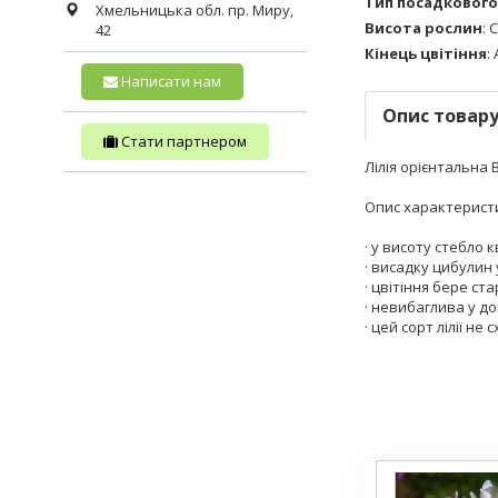
Тип посадкового
Хмельницька обл.
пр. Миру,
Висота рослин
:
С
42
Кінець цвітіння
:
Написати нам
Опис товар
Стати партнером
Лілія орієнтальна B
Опис характеристик 
· у висоту стебло 
· висадку цибулин
· цвітіння бере ста
· невибаглива у до
· цей сорт лілії н