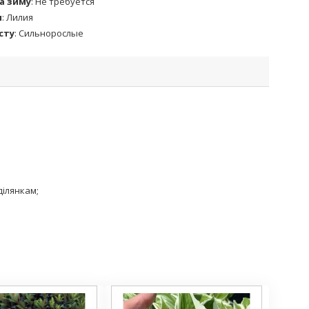
а зиму
:
Не требуется
и
:
Лилия
сту
:
Сильнорослые
ділянкам;