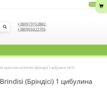
Вхід
+380973152882
,
+380955022705
лія орієнтальна Brindisi (Бріндісі) 1 цибулина 14/16
Brindisi (Бріндісі) 1 цибулина