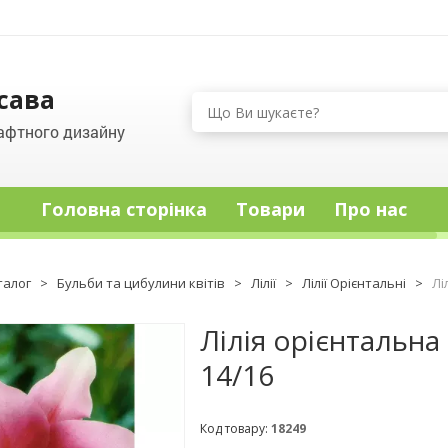
сава
афтного дизайну
Головна сторінка
Товари
Про нас
талог
>
Бульби та цибулини квітів
>
Лілії
>
Лілії Орієнтальні
>
Лі
Лілія орієнтальна 
14/16
Код товару:
18249