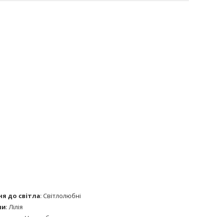
я до світла
:
Світлолюбні
ни
:
Лілія