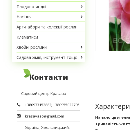
Плодово-ягідні
Насіння
Арт-набори та колекції рослин
Клематиси
Хвойні рослини
Садова хімія, інструмент тощо
Контакти
Садовий центр Красава
Характери
+380973152882
;
+380955022705
krasavasc@gmail.com
Начало цветени
Тривалість жит
Україна,
Хмельницький
,