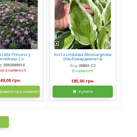
 Little Princess у
Хоста Undulata Albomarginata
нтейнері 2 л
(Альбомарджината)
контейнер 2 л, 3/+ розетки
д:
3092089014
Код:
30861-С2
ає в наявності
В наявності
49,00 грн.
185,00 грн.
домити про наявність
Купити