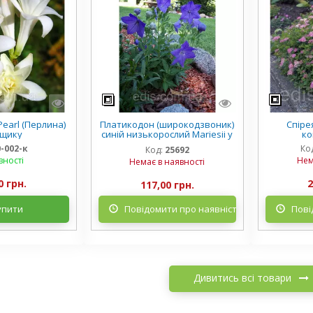
earl (Перлина)
Платикодон (широкодзвоник)
Спірея
рщику
синій низькорослий Mariesii у
ко
горщику
0-002-к
Ко
Код:
25692
вності
Нем
Немає в наявності
0 грн.
2
117,00 грн.
упити
Повідомити про наявність
Пові
Дивитись всі товари