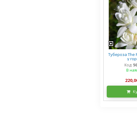
Тубероза The P
у го
Код:
5
В ная
220,0
К