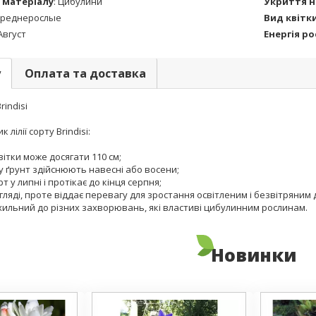
 матеріалу
:
Цибулини
Укриття н
реднерослые
Вид квітк
Август
Енергія ро
у
Оплата та доставка
rindisi
лілії сорту Brindisi:
квітки може досягати 110 см;
 у ґрунт здійснюють навесні або восени;
рт у липні і протікає до кінця серпня;
гляді, проте віддає перевагу для зростання освітленим і безвітряним 
е схильний до різних захворювань, які властиві цибулинним рослинам.
Новинки