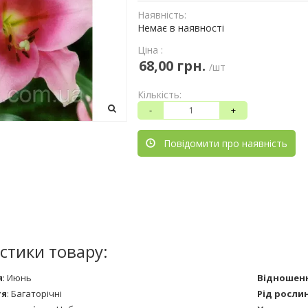
Наявність:
Немає в наявності
Ціна :
68,00 грн.
/шт
Кількість:
-
+
Повідомити про наявність
стики товару:
я
:
Июнь
Відношенн
тя
:
Багаторічні
Рід росли