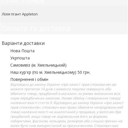
Лілія гігант Appleton
Оплата та доставка
Варіанти доставки
Нова Пошта
Укрпошта
Самовивіз (м. Хмельницький)
Наш кур'єр (по м. Хмельницькому) 50 грн.
Повернення і обмін
Відповідно до закону України «про захист прав споживачів» ви
можете протягом 14 днів з моменту покупки повернути або
обміняти товар, придбаний в магазині, за умови виконання всіх
норм передбачених законом. Умови обміну / повернення товару
належної якості стаття 9. Відповідно до закону України «про захист
прав споживачів»: споживач має право обміняти непродовольчий
товар належної якості на аналогічний у продавця, у якого він був
придбаний, якщо товар не задовольнив його за формою,
габаритами, фасоном, кольором, розміром або з інших причин не
може бути ним використаний за призначенням. Споживач має