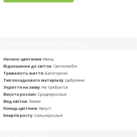
Характеристики товару:
Начало цветения
:
Июнь
Відношення до світла
:
Світлолюбні
Тривалість життя
:
Багаторічні
Тип посадкового матеріалу
:
Цибулини
Укриття на зиму
:
Не требуется
Висота рослин
:
Среднерослые
Вид квітки
:
Лилия
Кінець цвітіння
:
Август
Енергія росту
:
Сильнорослые
Опис товару