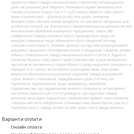
право на обмін товару належної якості протягом чотирнадцяти
днів, не рахуючи дня покупки. споживач (термін вживається в
такому значенні згідно статті 1. п.22 закону України «про захист
прав споживачів») – фізична особа, яка купує, замовляє,
використовує або має намір придбати чи замовити продукцію для
особистих потреб, не пов’язаних з підприємницькою діяльністю або
виконанням обов’язків найманого працівника. обмін або
повернення товару належної якості провадиться: якщо не
використовувався; якщо збережено його товарний вигляд,
споживчі властивості, пломби, ярлики; на підставі розрахунковий
документ, виданий споживачеві разом з проданим товаром. умови
обміну / повернення товару неналежної якості стаття 8. Згідно із
законом України «про захист прав споживачів»: в разі виявлення
протягом встановленого гарантійного строку недоліків споживач, в
порядку та в строки, встановлені законодавством, має право
вимагати безоплатного усунення недоліків товару в розумний
строк. вимоги споживача, передбачених цією статтею, не
підлягають задоволенню, якщо продавець, виробник
(підприємство, що задовольняє вимоги споживача, встановлені
частиною першою цієї статті) доведуть, що недоліки товару
виникли внаслідок порушення споживачем правил користування
товаром або його зберігання. Споживач має право брати участь у
перевірці якості товару особисто або через свого представника.
Варіанти оплати
Онлайн оплата