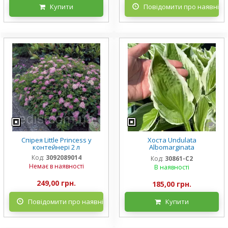
Купити
Повідомити про наявніст
Спірея Little Princess у
Хоста Undulata
контейнері 2 л
Albomarginata
(Альбомарджината)
Код:
3092089014
Код:
30861-С2
контейнер 2 л, 3/+ розетки
Немає в наявності
В наявності
249,00 грн.
185,00 грн.
Повідомити про наявність
Купити