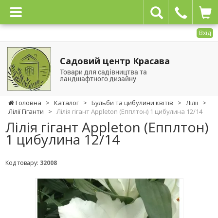
Вхід
Садовий центр Красава
Товари для садівництва та
ландшафтного дизайну
Головна
>
Каталог
>
Бульби та цибулини квітів
>
Лілії
>
Лілії Гіганти
>
Лілія гігант Appleton (Епплтон) 1 цибулина 12/14
Лілія гігант Appleton (Епплтон)
1 цибулина 12/14
Код товару:
32008