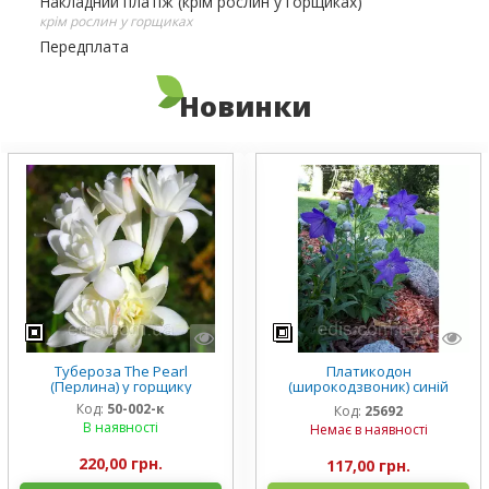
Накладний платіж (крім рослин у горщиках)
крім рослин у горщиках
Передплата
Новинки
Тубероза The Pearl
Платикодон
(Перлина) у горщику
(широкодзвоник) синій
низькорослий Mariesii у
Код:
50-002-к
Код:
25692
горщику
В наявності
Немає в наявності
220,00 грн.
117,00 грн.