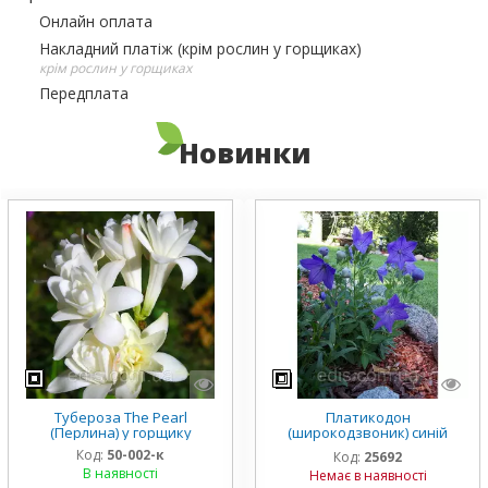
Онлайн оплата
Накладний платіж (крім рослин у горщиках)
крім рослин у горщиках
Передплата
Новинки
Тубероза The Pearl
Платикодон
(Перлина) у горщику
(широкодзвоник) синій
низькорослий Mariesii у
Код:
50-002-к
Код:
25692
горщику
В наявності
Немає в наявності