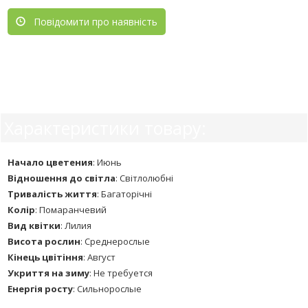
Повідомити про наявність
Характеристики товару:
Начало цветения
:
Июнь
Відношення до світла
:
Світлолюбні
Тривалість життя
:
Багаторічні
Колір
:
Помаранчевий
Вид квітки
:
Лилия
Висота рослин
:
Среднерослые
Кінець цвітіння
:
Август
Укриття на зиму
:
Не требуется
Енергія росту
:
Сильнорослые