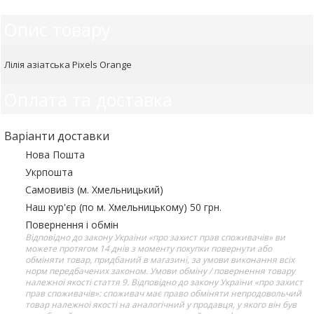
Опис товару
Лілія азіатська Pixels Orange
Оплата та доставка
Варіанти доставки
Нова Пошта
Укрпошта
Самовивіз (м. Хмельницький)
Наш кур'єр (по м. Хмельницькому) 50 грн.
Повернення і обмін
Відповідно до закону України «про захист прав споживачів» ви
можете протягом 14 днів з моменту покупки повернути або
обміняти товар, придбаний в магазині, за умови виконання всіх
норм передбачених законом. Умови обміну / повернення товару
належної якості стаття 9. Відповідно до закону України «про захист
прав споживачів»: споживач має право обміняти непродовольчий
товар належної якості на аналогічний у продавця, у якого він був