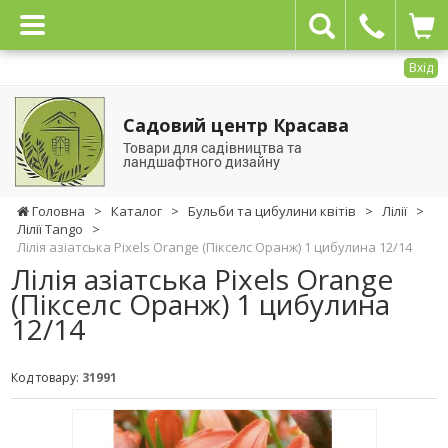
Вхід
Садовий центр Красава
Товари для садівництва та
ландшафтного дизайну
Головна
>
Каталог
>
Бульби та цибулини квітів
>
Лілії
>
Лілії Tango
>
Лілія азіатська Pixels Orange (Пікселс Оранж) 1 цибулина 12/14
Лілія азіатська Pixels Orange
(Пікселс Оранж) 1 цибулина
12/14
Код товару:
31991