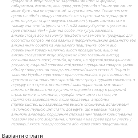
придбаний, якщо товар не задовольнив його за формою,
габаритами, фасоном, кольором, розміром або з інших причин не
може бути ним використаний за призначенням. Споживач має
право на обмін товару належної якості протягом чотирнадцяти
днів, не рахуючи дня покупки. споживач (термін вживається в
такому значенні згідно статті 1. п.22 закону України «про захист
прав споживачів») – фізична особа, яка купує, замовляє,
використовує або має намір придбати чи замовити продукцію для
особистих потреб, не пов’язаних з підприємницькою діяльністю або
виконанням обов’язків найманого працівника. обмін або
повернення товару належної якості провадиться: якщо не
використовувався; якщо збережено його товарний вигляд,
споживчі властивості, пломби, ярлики; на підставі розрахунковий
документ, виданий споживачеві разом з проданим товаром. умови
обміну / повернення товару неналежної якості стаття 8. Згідно із
законом України «про захист прав споживачів»: в разі виявлення
протягом встановленого гарантійного строку недоліків споживач, в
порядку та в строки, встановлені законодавством, має право
вимагати безоплатного усунення недоліків товару в розумний
строк. вимоги споживача, передбачених цією статтею, не
підлягають задоволенню, якщо продавець, виробник
(підприємство, що задовольняє вимоги споживача, встановлені
частиною першою цієї статті) доведуть, що недоліки товару
виникли внаслідок порушення споживачем правил користування
товаром або його зберігання. Споживач має право брати участь у
перевірці якості товару особисто або через свого представника.
Варіанти оплати