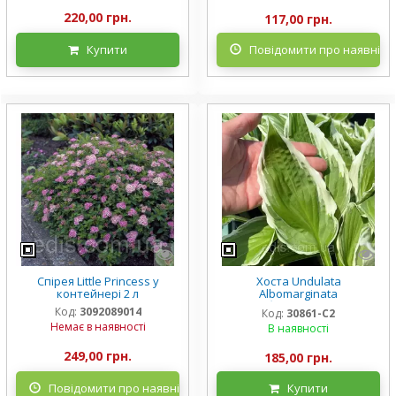
220,00 грн.
117,00 грн.
Купити
Повідомити про наявніст
Спірея Little Princess у
Хоста Undulata
контейнері 2 л
Albomarginata
(Альбомарджината)
Код:
3092089014
Код:
30861-С2
контейнер 2 л, 3/+ розетки
Немає в наявності
В наявності
249,00 грн.
185,00 грн.
Повідомити про наявність
Купити