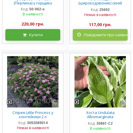
(Перлина) у горщику
(широкодзвоник) синій
низькорослий Mariesii у
Код:
50-002-к
Код:
25692
горщику
В наявності
Немає в наявності
220,00 грн.
117,00 грн.
Купити
Повідомити про наявніст
Спірея Little Princess у
Хоста Undulata
контейнері 2 л
Albomarginata
(Альбомарджината)
Код:
3092089014
Код:
30861-С2
контейнер 2 л, 3/+ розетки
Немає в наявності
В наявності