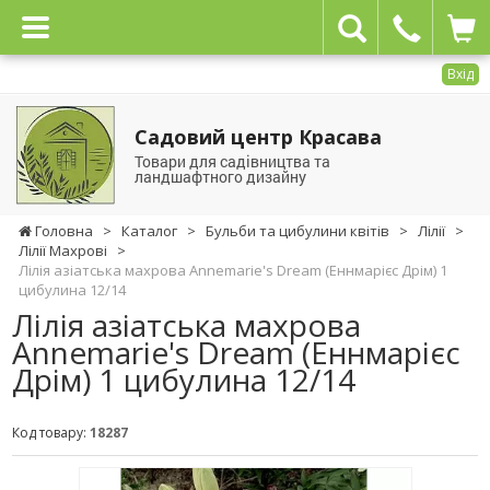
Вхід
Садовий центр Красава
Товари для садівництва та
ландшафтного дизайну
Головна
>
Каталог
>
Бульби та цибулини квітів
>
Лілії
>
Лілії Махрові
>
Лілія азіатська махрова Annemarie's Dream (Еннмарієс Дрім) 1
цибулина 12/14
Лілія азіатська махрова
Annemarie's Dream (Еннмарієс
Дрім) 1 цибулина 12/14
Код товару:
18287