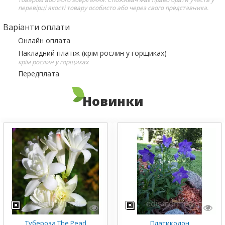
перевірці якості товару особисто або через свого представника.
Варіанти оплати
Онлайн оплата
Накладний платіж (крім рослин у горщиках)
крім рослин у горщиках
Передплата
Новинки
Тубероза The Pearl
Платикодон