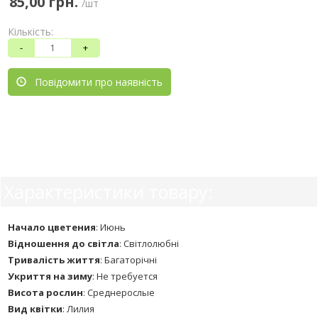
85,00 грн.
/шт
Кількість:
-
+
Повідомити про наявність
Характеристики товару:
Начало цветения
:
Июнь
Відношення до світла
:
Світлолюбні
Тривалість життя
:
Багаторічні
Укриття на зиму
:
Не требуется
Висота рослин
:
Среднерослые
Вид квітки
:
Лилия