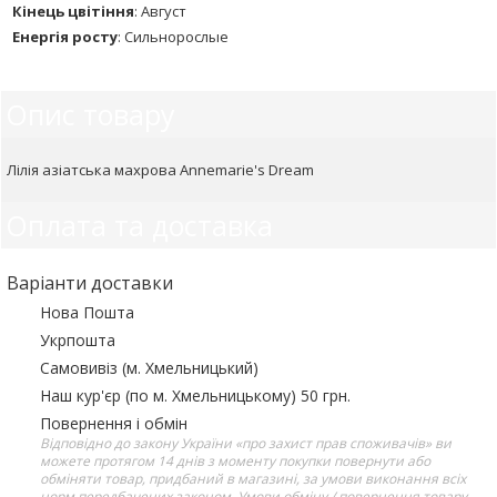
Кінець цвітіння
:
Август
Енергія росту
:
Сильнорослые
Опис товару
Лілія азіатська махрова Annemarie's Dream
Оплата та доставка
Варіанти доставки
Нова Пошта
Укрпошта
Самовивіз (м. Хмельницький)
Наш кур'єр (по м. Хмельницькому) 50 грн.
Повернення і обмін
Відповідно до закону України «про захист прав споживачів» ви
можете протягом 14 днів з моменту покупки повернути або
обміняти товар, придбаний в магазині, за умови виконання всіх
норм передбачених законом. Умови обміну / повернення товару