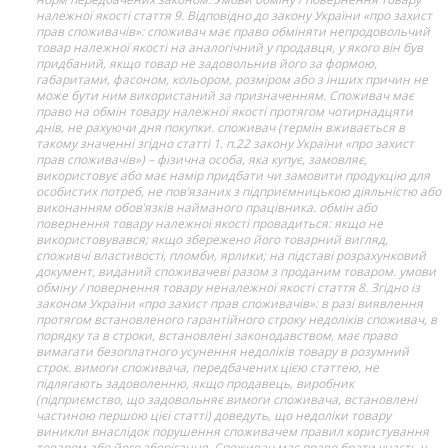
належної якості стаття 9. Відповідно до закону України «про захист
прав споживачів»: споживач має право обміняти непродовольчий
товар належної якості на аналогічний у продавця, у якого він був
придбаний, якщо товар не задовольнив його за формою,
габаритами, фасоном, кольором, розміром або з інших причин не
може бути ним використаний за призначенням. Споживач має
право на обмін товару належної якості протягом чотирнадцяти
днів, не рахуючи дня покупки. споживач (термін вживається в
такому значенні згідно статті 1. п.22 закону України «про захист
прав споживачів») – фізична особа, яка купує, замовляє,
використовує або має намір придбати чи замовити продукцію для
особистих потреб, не пов’язаних з підприємницькою діяльністю або
виконанням обов’язків найманого працівника. обмін або
повернення товару належної якості провадиться: якщо не
використовувався; якщо збережено його товарний вигляд,
споживчі властивості, пломби, ярлики; на підставі розрахунковий
документ, виданий споживачеві разом з проданим товаром. умови
обміну / повернення товару неналежної якості стаття 8. Згідно із
законом України «про захист прав споживачів»: в разі виявлення
протягом встановленого гарантійного строку недоліків споживач, в
порядку та в строки, встановлені законодавством, має право
вимагати безоплатного усунення недоліків товару в розумний
строк. вимоги споживача, передбачених цією статтею, не
підлягають задоволенню, якщо продавець, виробник
(підприємство, що задовольняє вимоги споживача, встановлені
частиною першою цієї статті) доведуть, що недоліки товару
виникли внаслідок порушення споживачем правил користування
товаром або його зберігання. Споживач має право брати участь у