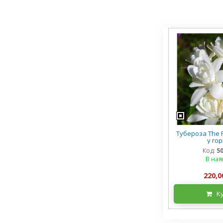
Тубероза The P
у го
Код:
5
В ная
220,0
К