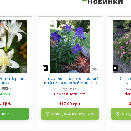
Новинки
earl (Перлина)
Платикодон (широкодзвоник)
Спірея
рщику
синій низькорослий Mariesii у
ко
горщику
0-002-к
Ко
Код:
25692
вності
Нем
Немає в наявності
0 грн.
2
117,00 грн.
упити
Повідомити про наявність
Пові