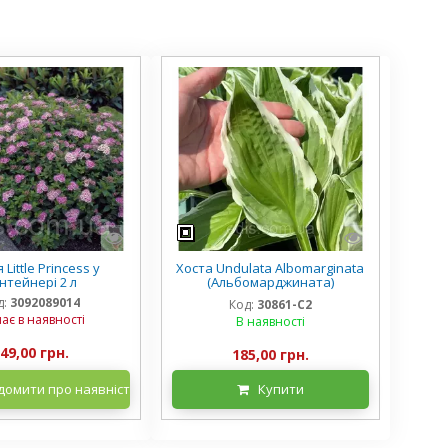
 Little Princess у
Хоста Undulata Albomarginata
нтейнері 2 л
(Альбомарджината)
контейнер 2 л, 3/+ розетки
д:
3092089014
Код:
30861-С2
ає в наявності
В наявності
49,00 грн.
185,00 грн.
домити про наявність
Купити