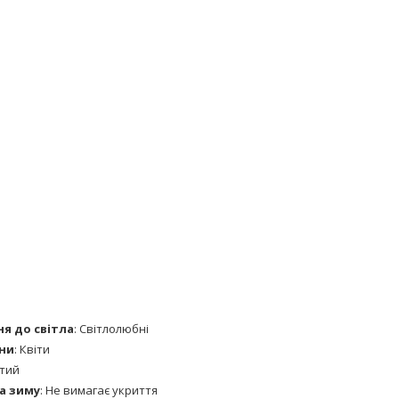
я до світла
:
Світлолюбні
ни
:
Квіти
тий
а зиму
:
Не вимагає укриття