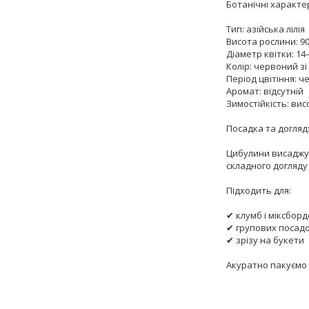
Ботанічні характе
Тип: азійська лілія
Висота рослини: 9
Діаметр квітки: 14
Колір: червоний з
Період цвітіння: 
Аромат: відсутній
Зимостійкість: вис
Посадка та догляд
Цибулини висаджуют
складного догляду 
Підходить для:
✔ клумб і міксборд
✔ групових посад
✔ зрізу на букети
Акуратно пакуємо