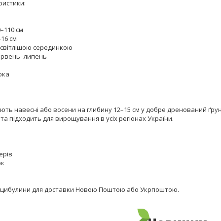
ристики:
0–110 см
–16 см
і світлішою серединкою
червень–липень
ока
:
ь навесні або восени на глибину 12–15 см у добре дренований ґрунт. 
та підходить для вирощування в усіх регіонах України.
ерів
ок
 цибулини для доставки Новою Поштою або Укрпоштою.