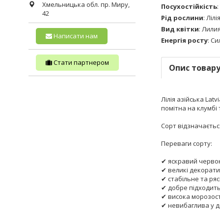
Хмельницька обл.
пр. Миру,
Посухостійкість
:
42
Рід рослини
:
Лілі
Вид квітки
:
Лили
Написати нам
Енергія росту
:
Си
Стати партнером
Опис товар
Лілія азійська Lat
помітна на клумбі 
Сорт відзначаєтьс
Переваги сорту:
✔ яскравий черво
✔ великі декорати
✔ стабільне та ряс
✔ добре підходить
✔ висока морозост
✔ невибаглива у д