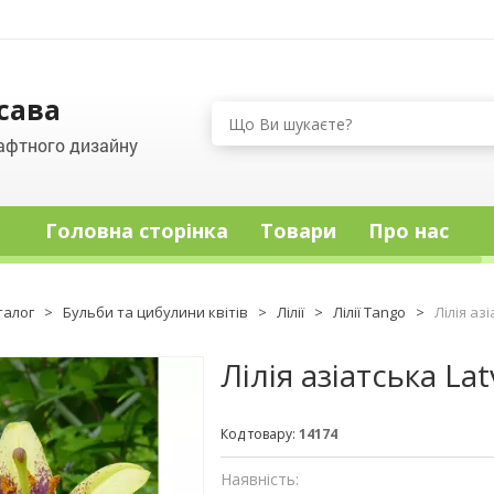
сава
афтного дизайну
Головна сторінка
Товари
Про нас
талог
>
Бульби та цибулини квітів
>
Лілії
>
Лілії Tango
>
Лілія аз
Лілія азіатська La
Код товару:
14174
Наявність: