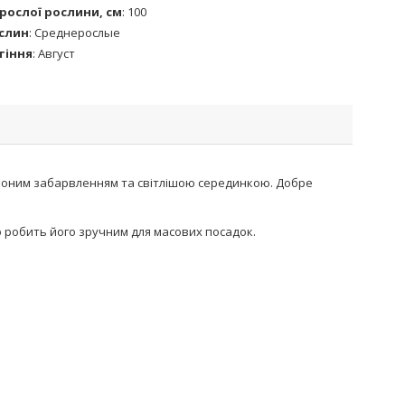
рослої рослини, см
:
100
слин
:
Среднерослые
тіння
:
Август
 червоним забарвленням та світлішою серединкою. Добре
о робить його зручним для масових посадок.