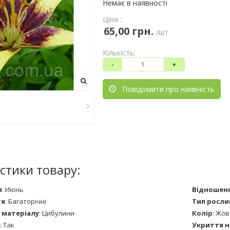
Немає в наявності
Ціна :
65,00 грн.
/шт
Кількість:
-
+
Повідомити про наявність
стики товару:
я
:
Июнь
Відношенн
тя
:
Багаторічні
Тип росли
 матеріалу
:
Цибулини
Колір
:
Жов
:
Так
Укриття н