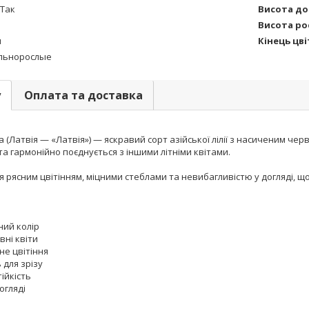
Так
Висота до
я
Висота ро
я
Кінець цві
льнорослые
у
Оплата та доставка
via (Латвія — «Латвія») — яскравий сорт азійської лілії з насиченим
та гармонійно поєднується з іншими літніми квітами.
я рясним цвітінням, міцними стеблами та невибагливістю у догляді, щ
ний колір
вні квіти
не цвітіння
 для зрізу
ійкість
огляді