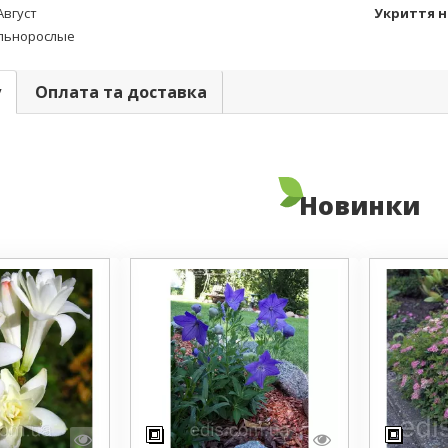
Август
Укриття н
льнорослые
у
Оплата та доставка
Новинки