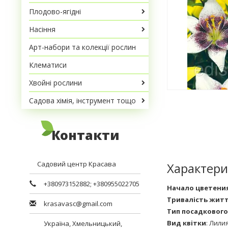
Плодово-ягідні
Насіння
Арт-набори та колекції рослин
Клематиси
Хвойні рослини
Садова хімія, інструмент тощо
Контакти
Садовий центр Красава
Характери
+380973152882
;
+380955022705
Начало цветени
Тривалість жит
krasavasc@gmail.com
Тип посадкового
Вид квітки
:
Лили
Україна,
Хмельницький
,