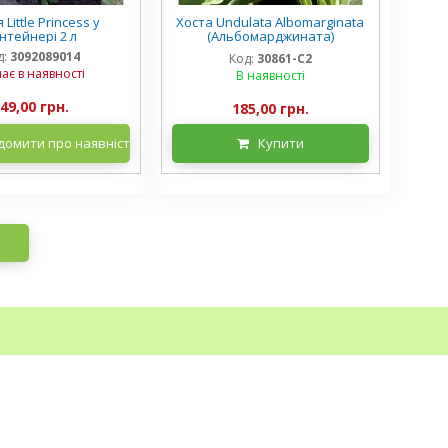
 Little Princess у
Хоста Undulata Albomarginata
нтейнері 2 л
(Альбомарджината)
контейнер 2 л, 3/+ розетки
д:
3092089014
Код:
30861-С2
ає в наявності
В наявності
49,00 грн.
185,00 грн.
домити про наявність
Купити