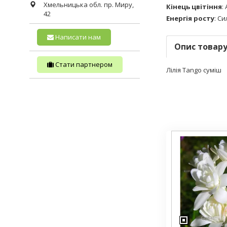
Хмельницька обл.
пр. Миру,
Кінець цвітіння
:
42
Енергія росту
:
Си
Написати нам
Опис товар
Стати партнером
Лілія Tango суміш