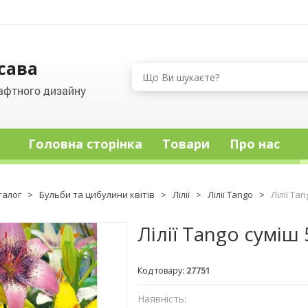
сава
афтного дизайну
Головна сторінка
Товари
Про нас
талог
>
Бульби та цибулини квітів
>
Лілії
>
Лілії Tango
>
Лілії Ta
Лілії Tango суміш
Код товару:
27751
Наявність: