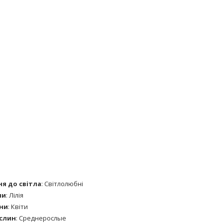
я до світла
:
Світлолюбні
ни
:
Лілія
ни
:
Квіти
слин
:
Среднерослые