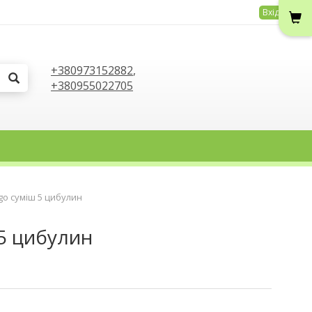
Вхід
+380973152882
,
+380955022705
ngo суміш 5 цибулин
 5 цибулин