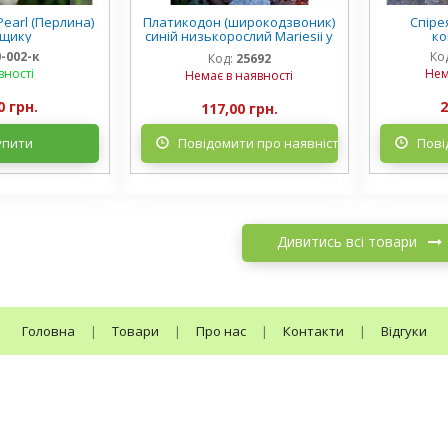
earl (Перлина)
Платикодон (широкодзвоник)
Спірея
рщику
синій низькорослий Mariesii у
ко
горщику
0-002-к
Ко
Код:
25692
вності
Нем
Немає в наявності
0 грн.
2
117,00 грн.
упити
Повідомити про наявність
Пові
Дивитись всі товари
Головна
|
Товари
|
Про нас
|
Контакти
|
Відгуки