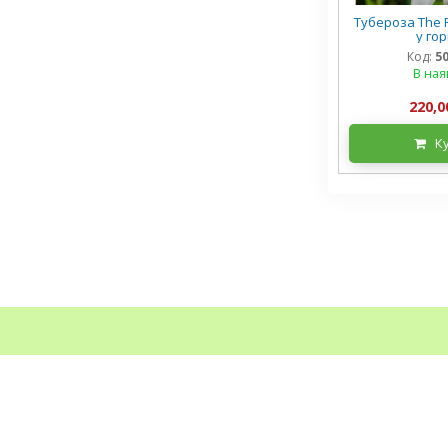
Тубероза The P
у го
Код:
5
В ная
220,0
К