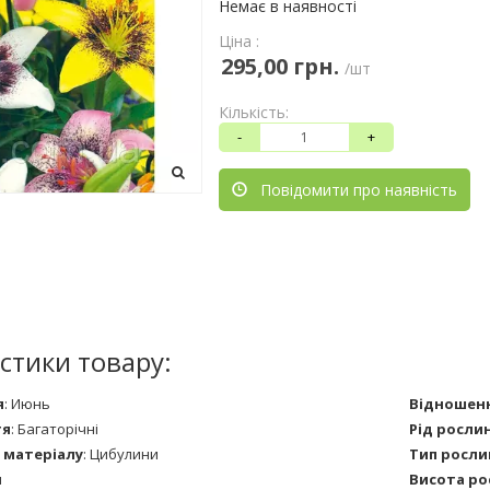
Немає в наявності
Ціна :
295,00 грн.
/шт
Кількість:
-
+
Повідомити про наявність
стики товару:
я
:
Июнь
Відношенн
тя
:
Багаторічні
Рід росли
 матеріалу
:
Цибулини
Тип росли
я
Висота ро