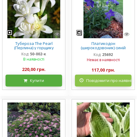
Тубероза The Pearl
Платикодон
(Перлина) у горщику
(широкодзвоник) синій
низькорослий Mariesii у
Код:
50-002-к
Код:
25692
горщику
В наявності
Немає в наявності
220,00 грн.
117,00 грн.
Купити
Повідомити про наявніст