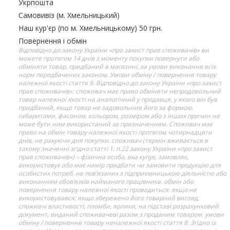
Укрпошта
Самовивіз (м. Хмельницький)
Наш кур'єр (по м. Хмельницькому) 50 грн.
Повернення і обмін
Відповідно до закону України «про захист прав споживачів» ви
можете протягом 14 днів з моменту покупки повернути або
обміняти товар, придбаний в магазині, за умови виконання всіх
норм передбачених законом. Умови обміну / повернення товару
належної якості стаття 9. Відповідно до закону України «про захист
прав споживачів»: споживач має право обміняти непродовольчий
товар належної якості на аналогічний у продавця, у якого він був
придбаний, якщо товар не задовольнив його за формою,
габаритами, фасоном, кольором, розміром або з інших причин не
може бути ним використаний за призначенням. Споживач має
право на обмін товару належної якості протягом чотирнадцяти
днів, не рахуючи дня покупки. споживач (термін вживається в
такому значенні згідно статті 1. п.22 закону України «про захист
прав споживачів») – фізична особа, яка купує, замовляє,
використовує або має намір придбати чи замовити продукцію для
особистих потреб, не пов’язаних з підприємницькою діяльністю або
виконанням обов’язків найманого працівника. обмін або
повернення товару належної якості провадиться: якщо не
використовувався; якщо збережено його товарний вигляд,
споживчі властивості, пломби, ярлики; на підставі розрахунковий
документ, виданий споживачеві разом з проданим товаром. умови
обміну / повернення товару неналежної якості стаття 8. Згідно із