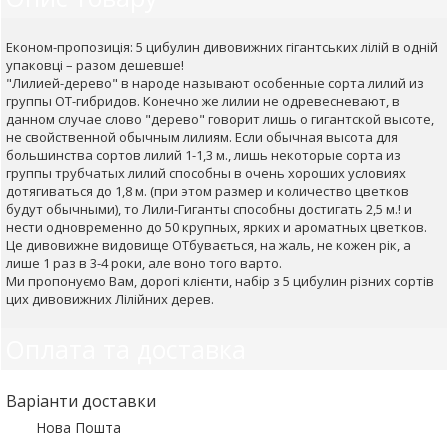
Економ-пропозиція: 5 цибулин дивовижних гігантських лілій в одній
упаковці – разом дешевше!
"Лилией-дерево" в народе называют особенные сорта лилий из
группы ОТ-гибридов. Конечно же лилии не одревесневают, в
данном случае слово "дерево" говорит лишь о гигантской высоте,
не свойственной обычным лилиям. Если обычная высота для
большинства сортов лилий 1-1,3 м., лишь некоторые сорта из
группы трубчатых лилий способны в очень хороших условиях
дотягиваться до 1,8 м. (при этом размер и количество цветков
будут обычными), то Лили-Гиганты способны достигать 2,5 м.! и
нести одновременно до 50 крупных, ярких и ароматных цветков.
Це дивовижне видовище ОТбувається, на жаль, не кожен рік, а
лише 1 раз в 3-4 роки, але воно того варто.
Ми пропонуємо Вам, дорогі клієнти, набір з 5 цибулин різних сортів
цих дивовижних Лілійних дерев.
Оплата та доставка
Варіанти доставки
Нова Пошта