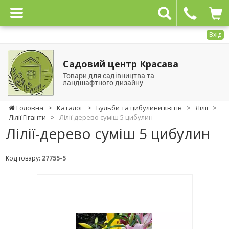
Вхід
Садовий центр Красава
Товари для садівництва та
ландшафтного дизайну
Головна
>
Каталог
>
Бульби та цибулини квітів
>
Лілії
>
Лілії Гіганти
>
Лілії-дерево суміш 5 цибулин
Лілії-дерево суміш 5 цибулин
Код товару:
27755-5