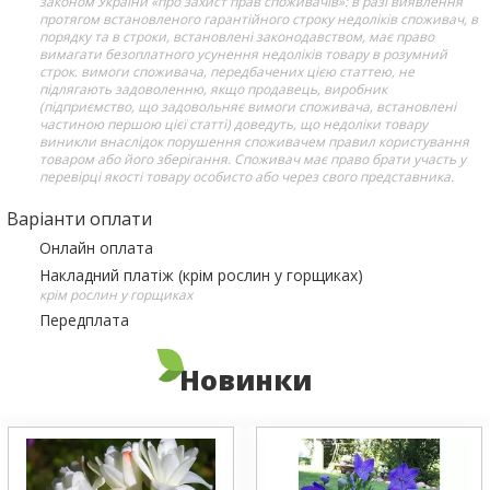
законом України «про захист прав споживачів»: в разі виявлення
протягом встановленого гарантійного строку недоліків споживач, в
порядку та в строки, встановлені законодавством, має право
вимагати безоплатного усунення недоліків товару в розумний
строк. вимоги споживача, передбачених цією статтею, не
підлягають задоволенню, якщо продавець, виробник
(підприємство, що задовольняє вимоги споживача, встановлені
частиною першою цієї статті) доведуть, що недоліки товару
виникли внаслідок порушення споживачем правил користування
товаром або його зберігання. Споживач має право брати участь у
перевірці якості товару особисто або через свого представника.
Варіанти оплати
Онлайн оплата
Накладний платіж (крім рослин у горщиках)
крім рослин у горщиках
Передплата
Новинки