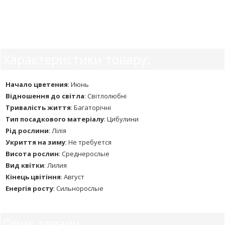
Характеристики товару:
Начало цветения
:
Июнь
Відношення до світла
:
Світлолюбні
Тривалість життя
:
Багаторічні
Тип посадкового матеріалу
:
Цибулини
Рід рослини
:
Лілія
Укриття на зиму
:
Не требуется
Висота рослин
:
Среднерослые
Вид квітки
:
Лилия
Кінець цвітіння
:
Август
Енергія росту
:
Сильнорослые
Опис товару