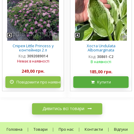
Спірея Little Princess у
Хоста Undulata
контейнері 2 л
Albomarginata
(Альбомарджината)
Код:
3092089014
Код:
30861-С2
контейнер 2 л, 3/+ розетки
Немає в наявності
В наявності
249,00 грн.
185,00 грн.
Повідомити про наявність
Купити
Дивитись всі товари
Головна
|
Товари
|
Про нас
|
Контакти
|
Відгуки