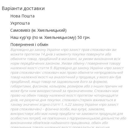
Варіанти доставки
Нова Пошта
Укрпошта
Самовивіз (м. Хмельницький)
Наш кур'єр (по м. Хмельницькому) 50 грн.
Повернення і обмін
Відповідно до закону України «про захист прав споживачів» ви
можете протягом 14 днів з моменту покупки повернути або
обміняти товар, придбаний в магазині, за умови виконання всіх
норм передбачених законом. Умови обміну / повернення товару
належної якості стаття 9. Відповідно до закону України «про захист
прав споживачів»: споживач має право обміняти непродовольчий
товар належної якості на аналогічний у продавця, у якого він був
придбаний, якщо товар не задовольнив його за формою,
габаритами, фасоном, кольором, розміром або з інших причин не
може бути ним використаний за призначенням. Споживач має
право на обмін товару належної якості протягом чотирнадцяти
днів, не рахуючи дня покупки. споживач (термін вживається в
такому значенні згідно статті 1. п.22 закону України «про захист
прав споживачів») – фізична особа, яка купує, замовляє,
використовує або має намір придбати чи замовити продукцію для
особистих потреб, не пов’язаних з підприємницькою діяльністю або
виконанням обов’язків найманого працівника. обмін або
повернення товару належної якості провадиться: якщо не