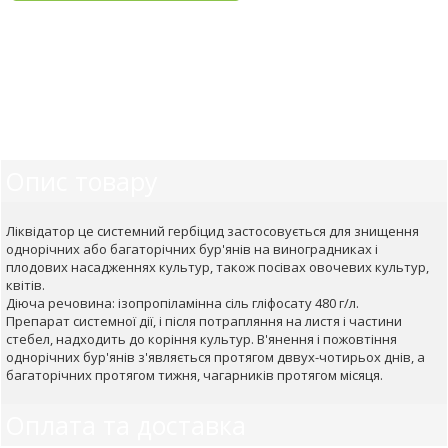
Опис товару
Ліквідатор це системний гербіцид застосовується для знищення
однорічних або багаторічних бур'янів на виноградниках і
плодових насадженнях культур, також посівах овочевих культур,
квітів.
Діюча речовина: ізопропіламінна сіль гліфосату 480 г/л.
Препарат системної дії, і після потрапляння на листя і частини
стебел, надходить до коріння культур. В'янення і пожовтіння
однорічних бур'янів з'являється протягом дввух-чотирьох днів, а
багаторічних протягом тижня, чагарників протягом місяця.
Оплата та доставка