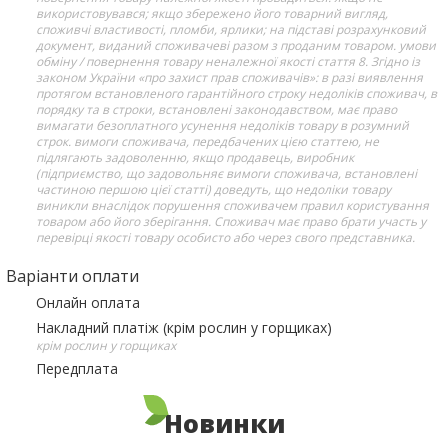
використовувався; якщо збережено його товарний вигляд,
споживчі властивості, пломби, ярлики; на підставі розрахунковий
документ, виданий споживачеві разом з проданим товаром. умови
обміну / повернення товару неналежної якості стаття 8. Згідно із
законом України «про захист прав споживачів»: в разі виявлення
протягом встановленого гарантійного строку недоліків споживач, в
порядку та в строки, встановлені законодавством, має право
вимагати безоплатного усунення недоліків товару в розумний
строк. вимоги споживача, передбачених цією статтею, не
підлягають задоволенню, якщо продавець, виробник
(підприємство, що задовольняє вимоги споживача, встановлені
частиною першою цієї статті) доведуть, що недоліки товару
виникли внаслідок порушення споживачем правил користування
товаром або його зберігання. Споживач має право брати участь у
перевірці якості товару особисто або через свого представника.
Варіанти оплати
Онлайн оплата
Накладний платіж (крім рослин у горщиках)
крім рослин у горщиках
Передплата
Новинки