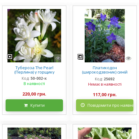
Тубероза The Pearl
Платикодон
(Перлина) у горщику
(широкодзвоник) синій
низькорослий Mariesii у
Код:
50-002-к
Код:
25692
горщику
В наявності
Немає в наявності
220,00 грн.
117,00 грн.
Купити
Повідомити про наявніст