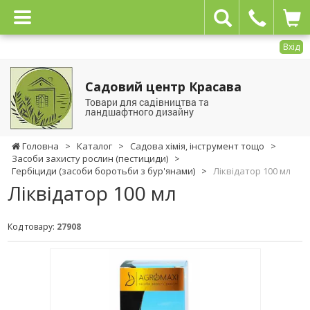
Вхід
Садовий центр Красава
Товари для садівництва та
ландшафтного дизайну
Головна
>
Каталог
>
Садова хімія, інструмент тощо
>
Засоби захисту рослин (пестициди)
>
Гербіциди (засоби боротьби з бур'янами)
>
Ліквідатор 100 мл
Ліквідатор 100 мл
Код товару:
27908