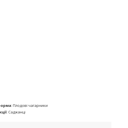
форма
:
Плодові чагарники
кції
:
Саджанці