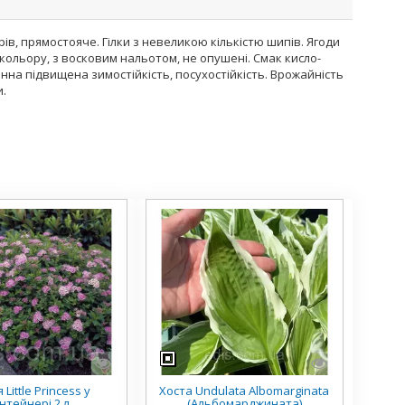
ів, прямостояче. Гілки з невеликою кількістю шипів. Ягоди
о кольору, з восковим нальотом, не опушені. Смак кисло-
нна підвищена зимостійкість, посухостійкість. Врожайність
и.
 Little Princess у
Хоста Undulata Albomarginata
нтейнері 2 л
(Альбомарджината)