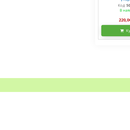
Код:
5
В ная
220,0
К