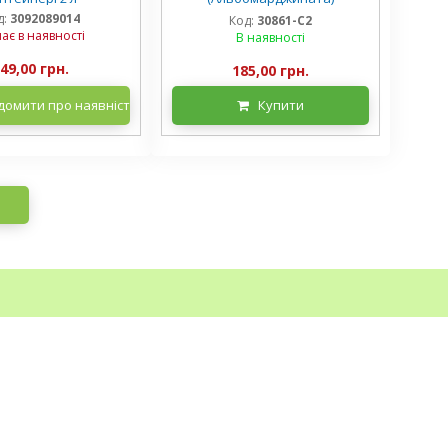
контейнер 2 л, 3/+ розетки
д:
3092089014
Код:
30861-С2
ає в наявності
В наявності
49,00 грн.
185,00 грн.
домити про наявність
Купити