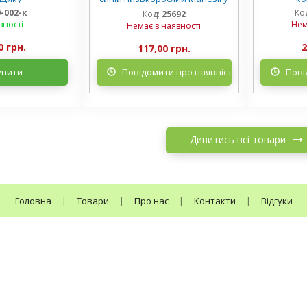
горщику
0-002-к
Ко
Код:
25692
вності
Нем
Немає в наявності
0 грн.
2
117,00 грн.
упити
Повідомити про наявність
Пові
Дивитись всі товари
Головна
|
Товари
|
Про нас
|
Контакти
|
Відгуки