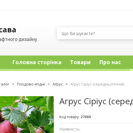
сава
афтного дизайну
Головна сторінка
Товари
Про нас
талог
>
Плодово-ягідні
>
Аґрус
>
Агрус Сіріус (середньопізній)
Агрус Сіріус (сере
Код товару:
27660
Наявність: