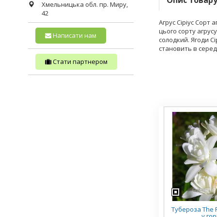
Опис товар
Хмельницька обл.
пр. Миру,
42
Агрус Сіріус Сорт 
цього сорту агрусу
Написати нам
солодкий. Ягоди С
становить в середн
Стати партнером
Тубероза The P
у го