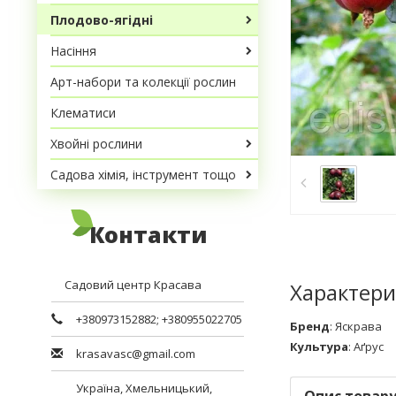
Плодово-ягідні
Насіння
Арт-набори та колекції рослин
Клематиси
Хвойні рослини
Садова хімія, інструмент тощо
Контакти
Садовий центр Красава
Характери
+380973152882
;
+380955022705
Бренд
:
Яскрава
Культура
:
Аґрус
krasavasc@gmail.com
Україна,
Хмельницький
,