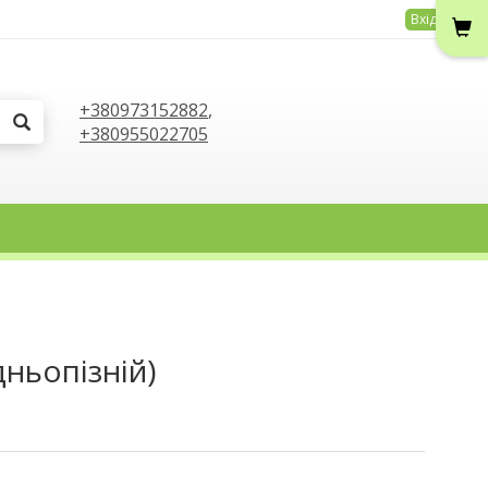
Вхід
+380973152882
,
+380955022705
дньопізній)