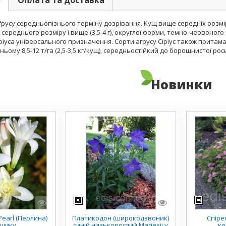
у
Оплата та доставка
аґрусу середньопізнього терміну дозрівання. Кущ вище середніх розмір
 середнього розміру і вище (3,5-4 г), округлої форми, темно-червоног
іріуса універсального призначення. Сорти агрусу Сіріус також притама
ьому 8,5-12 т/га (2,5-3,5 кг/кущ), середньостійкий до борошнистої рос
Новинки
earl (Перлина)
Платикодон (широкодзвоник)
Спірея
рщику
синій низькорослий Mariesii у
ко