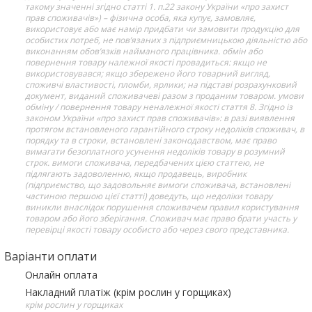
такому значенні згідно статті 1. п.22 закону України «про захист
прав споживачів») – фізична особа, яка купує, замовляє,
використовує або має намір придбати чи замовити продукцію для
особистих потреб, не пов’язаних з підприємницькою діяльністю або
виконанням обов’язків найманого працівника. обмін або
повернення товару належної якості провадиться: якщо не
використовувався; якщо збережено його товарний вигляд,
споживчі властивості, пломби, ярлики; на підставі розрахунковий
документ, виданий споживачеві разом з проданим товаром. умови
обміну / повернення товару неналежної якості стаття 8. Згідно із
законом України «про захист прав споживачів»: в разі виявлення
протягом встановленого гарантійного строку недоліків споживач, в
порядку та в строки, встановлені законодавством, має право
вимагати безоплатного усунення недоліків товару в розумний
строк. вимоги споживача, передбачених цією статтею, не
підлягають задоволенню, якщо продавець, виробник
(підприємство, що задовольняє вимоги споживача, встановлені
частиною першою цієї статті) доведуть, що недоліки товару
виникли внаслідок порушення споживачем правил користування
товаром або його зберігання. Споживач має право брати участь у
перевірці якості товару особисто або через свого представника.
Варіанти оплати
Онлайн оплата
Накладний платіж (крім рослин у горщиках)
крім рослин у горщиках