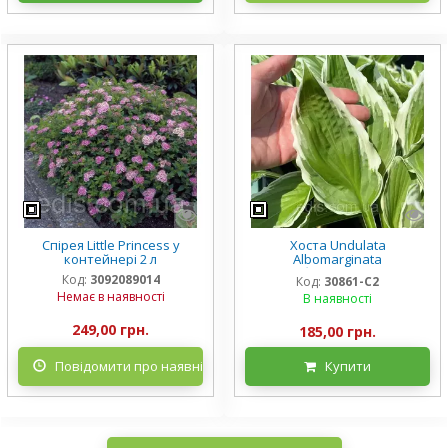
Спірея Little Princess у
Хоста Undulata
контейнері 2 л
Albomarginata
(Альбомарджината)
Код:
3092089014
Код:
30861-С2
контейнер 2 л, 3/+ розетки
Немає в наявності
В наявності
249,00 грн.
185,00 грн.
Повідомити про наявність
Купити