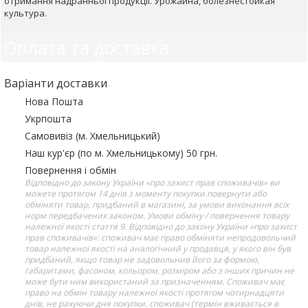
отримання надранньої продукції. Урожайна, болезнестойкая
культура.
Оплата та доставка
Варіанти доставки
Нова Пошта
Укрпошта
Самовивіз (м. Хмельницький)
Наш кур'єр (по м. Хмельницькому) 50 грн.
Повернення і обмін
Відповідно до закону України «про захист прав споживачів» ви
можете протягом 14 днів з моменту покупки повернути або
обміняти товар, придбаний в магазині, за умови виконання всіх
норм передбачених законом. Умови обміну / повернення товару
належної якості стаття 9. Відповідно до закону України «про захист
прав споживачів»: споживач має право обміняти непродовольчий
товар належної якості на аналогічний у продавця, у якого він був
придбаний, якщо товар не задовольнив його за формою,
габаритами, фасоном, кольором, розміром або з інших причин не
може бути ним використаний за призначенням. Споживач має
право на обмін товару належної якості протягом чотирнадцяти
днів, не рахуючи дня покупки. споживач (термін вживається в