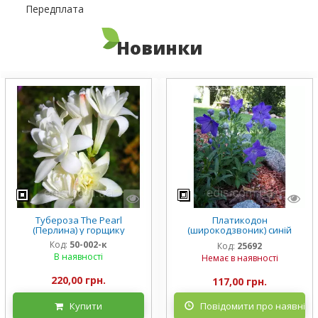
Передплата
Новинки
Тубероза The Pearl
Платикодон
(Перлина) у горщику
(широкодзвоник) синій
низькорослий Mariesii у
Код:
50-002-к
Код:
25692
горщику
В наявності
Немає в наявності
220,00 грн.
117,00 грн.
Купити
Повідомити про наявніст