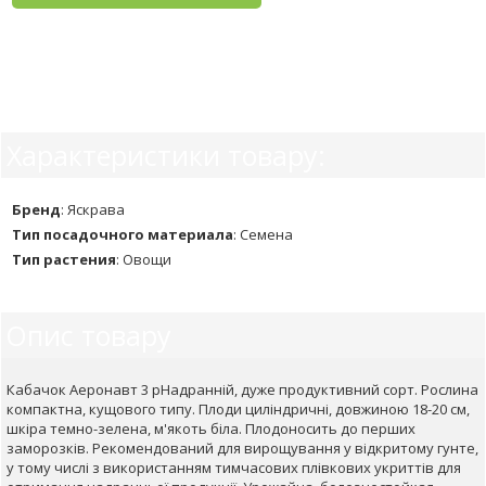
Характеристики товару:
Бренд
:
Яскрава
Тип посадочного материала
:
Семена
Тип растения
:
Овощи
Опис товару
Кабачок Аеронавт 3 рНадранній, дуже продуктивний сорт. Рослина
компактна, кущового типу. Плоди циліндричні, довжиною 18-20 см,
шкіра темно-зелена, м'якоть біла. Плодоносить до перших
заморозків. Рекомендований для вирощування у відкритому гунте,
у тому числі з використанням тимчасових плівкових укриттів для