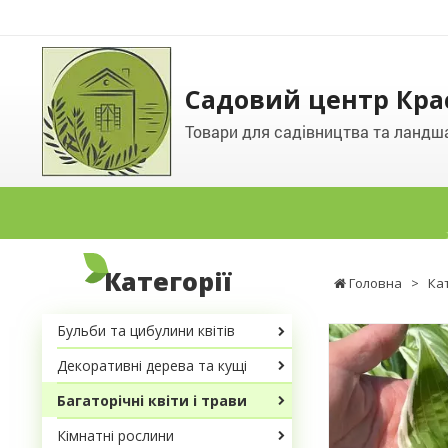
Садовий центр Кра
Товари для садівництва та ландш
Категорії
Головна
>
Ка
Бульби та цибулини квітів
Декоративні дерева та кущі
Багаторічні квіти і трави
Кімнатні рослини