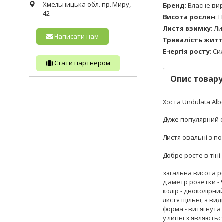
Хмельницька обл.
пр. Миру,
Бренд
:
Власне ви
42
Висота рослин
:
Н
Листя взимку
:
Ли
Написати нам
Тривалість жит
Енергія росту
:
Си
Стати партнером
Опис товар
Хоста Undulata Al
Дуже популярний с
Листя овальні з п
Добре росте в тіні 
загальна висота ро
діаметр розетки - 
колір - двоколірний
листя щільні, з в
форма - витягнута 
у липні з'являютьс