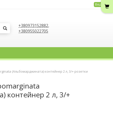
Вхід
+380973152882
,
+380955022705
rginata (Альбомарджината) контейнер 2 л, 3/+ розетки
bomarginata
 контейнер 2 л, 3/+