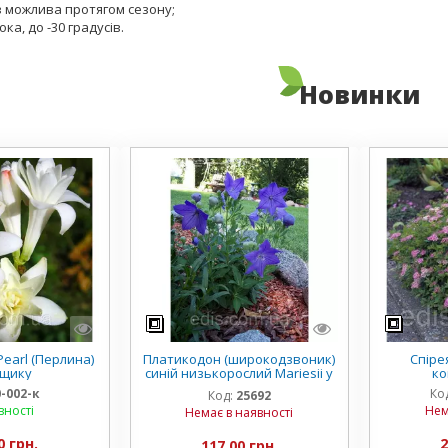
 можлива протягом сезону;
ока, до -30 градусів.
Новинки
earl (Перлина)
Платикодон (широкодзвоник)
Спірея
рщику
синій низькорослий Mariesii у
ко
горщику
0-002-к
Ко
Код:
25692
вності
Нем
Немає в наявності
0 грн.
2
117,00 грн.