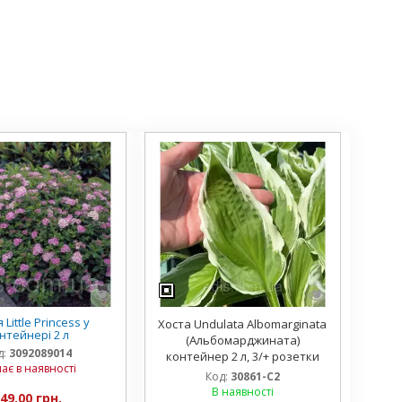
 Little Princess у
Хоста Undulata Albomarginata
нтейнері 2 л
(Альбомарджината)
д:
3092089014
контейнер 2 л, 3/+ розетки
ає в наявності
Код:
30861-С2
В наявності
49,00 грн.