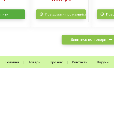
упити
Повідомити про наявність
Пові
Дивитись всі товари
Головна
|
Товари
|
Про нас
|
Контакти
|
Відгуки