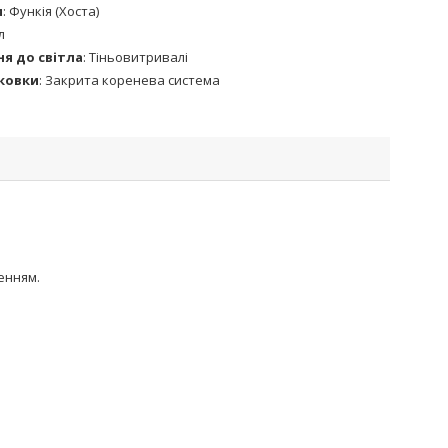
и
:
Функія (Хоста)
л
я до світла
:
Тіньовитривалі
аковки
:
Закрита коренева система
енням.