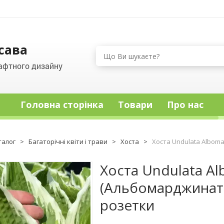
сава
афтного дизайну
Головна сторінка
Товари
Про нас
талог
>
Багаторічні квіти і трави
>
Хоста
>
Хоста Undulata Alboma
Хоста Undulata Al
(Альбомарджината)
розетки