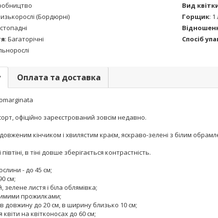
робництво
Вид квітк
изькорослі (Бордюрні)
Горщик
:
1 
стопадні
Відношенн
тя
:
Багаторічні
Спосіб уп
льнорослі
у
Оплата та доставка
bomarginata
орт, офіційно зареєстрований зовсім недавно.
одовженим кінчиком і хвилястим краєм, яскраво-зелені з білим обрамл
і півтіні, в тіні довше зберігається контрастність.
слини - до 45 см;
90 см;
, зелене листя і біла облямівка;
идимими прожилками;
в довжину до 20 см, в ширину близько 10 см;
я квіти на квітконосах до 60 см;