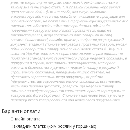
днів, не рахуючи дня покупки. споживач (термін вживається в
такому значенні згідно статті 1. п.22 закону України «про захист
прав споживачів») – фізична особа, яка купує, замовляє,
використовує або має намір придбати чи замовити продукцію для
особистих потреб, не пов’язаних з підприємницькою діяльністю або
виконанням обов’язків найманого працівника. обмін або
повернення товару належної якості провадиться: якщо не
використовувався; якщо збережено його товарний вигляд,
споживчі властивості, пломби, ярлики; на підставі розрахунковий
документ, виданий споживачеві разом з проданим товаром. умови
обміну / повернення товару неналежної якості стаття 8. Згідно із
законом України «про захист прав споживачів»: в разі виявлення
протягом встановленого гарантійного строку недоліків споживач, в
порядку та в строки, встановлені законодавством, має право
вимагати безоплатного усунення недоліків товару в розумний
строк. вимоги споживача, передбачених цією статтею, не
підлягають задоволенню, якщо продавець, виробник
(підприємство, що задовольняє вимоги споживача, встановлені
частиною першою цієї статті) доведуть, що недоліки товару
виникли внаслідок порушення споживачем правил користування
товаром або його зберігання. Споживач має право брати участь у
перевірці якості товару особисто або через свого представника.
Варіанти оплати
Онлайн оплата
Накладний платіж (крім рослин у горщиках)