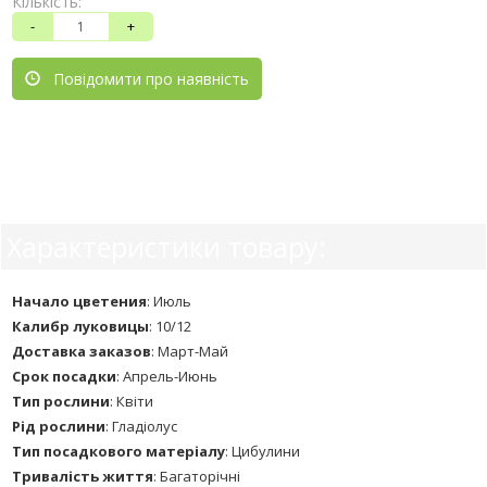
Кількість:
-
+
Повідомити про наявність
Характеристики товару:
Начало цветения
:
Июль
Калибр луковицы
:
10/12
Доставка заказов
:
Март-Май
Срок посадки
:
Апрель-Июнь
Тип рослини
:
Квіти
Рід рослини
:
Гладіолус
Тип посадкового матеріалу
:
Цибулини
Тривалість життя
:
Багаторічні