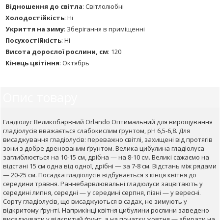
Відношення до світла
:
Світлолюбні
Холодостійкість
:
Ні
Укриття на зиму
:
Зберігання в приміщенні
Посухостійкість
:
Ні
Висота дорослої рослини, см
:
120
Кінець цвітіння
:
Октябрь
Опис товару
Гладіолус Великобарвний Orlando Оптимальний для вирощування
гладіолусів вважається слабокислим ґрунтом, pH 6,5-6,8. Для
висаджування гладіолусів: переважно світлі, захищені від протягів
зони з добре дренованим ґрунтом. Велика цибулина гладіолуса
заглиблюється на 10-15 см, дрібна — на 8-10 см. Великі сажаємо на
відстані 15 см одна від одної, дрібні — за 7-8 см. Відстань між рядами
— 20-25 см. Посадка гладіолусів відбувається з кінця квітня до
середини травня. Раннебарвлювальні гладіолуси зацвітають у
середині липня, середні — у середині серпня, пізні — у вересні.
Сорту гладіолусів, що висаджуються в садах, не зимують у
відкритому ґрунті. Наприкінці квітня цибулини рослини заведено
висаджувати у відкритий ґрунт, а на початку жовтня — збирати на