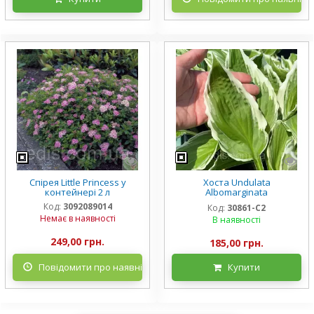
Спірея Little Princess у
Хоста Undulata
контейнері 2 л
Albomarginata
(Альбомарджината)
Код:
3092089014
Код:
30861-С2
контейнер 2 л, 3/+ розетки
Немає в наявності
В наявності
249,00 грн.
185,00 грн.
Повідомити про наявність
Купити