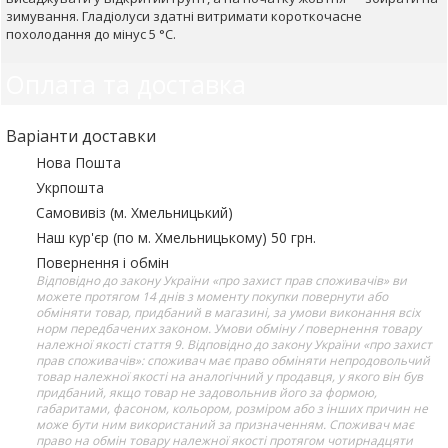
зимування. Гладіолуси здатні витримати короткочасне
похолодання до мінус 5 °C.
Оплата та доставка
Варіанти доставки
Нова Пошта
Укрпошта
Самовивіз (м. Хмельницький)
Наш кур'єр (по м. Хмельницькому) 50 грн.
Повернення і обмін
Відповідно до закону України «про захист прав споживачів» ви
можете протягом 14 днів з моменту покупки повернути або
обміняти товар, придбаний в магазині, за умови виконання всіх
норм передбачених законом. Умови обміну / повернення товару
належної якості стаття 9. Відповідно до закону України «про захист
прав споживачів»: споживач має право обміняти непродовольчий
товар належної якості на аналогічний у продавця, у якого він був
придбаний, якщо товар не задовольнив його за формою,
габаритами, фасоном, кольором, розміром або з інших причин не
може бути ним використаний за призначенням. Споживач має
право на обмін товару належної якості протягом чотирнадцяти