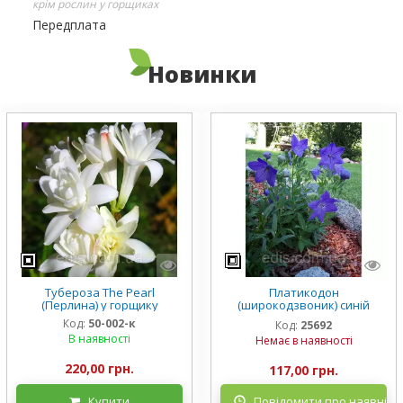
крім рослин у горщиках
Передплата
Новинки
Тубероза The Pearl
Платикодон
(Перлина) у горщику
(широкодзвоник) синій
низькорослий Mariesii у
Код:
50-002-к
Код:
25692
горщику
В наявності
Немає в наявності
220,00 грн.
117,00 грн.
Купити
Повідомити про наявніст