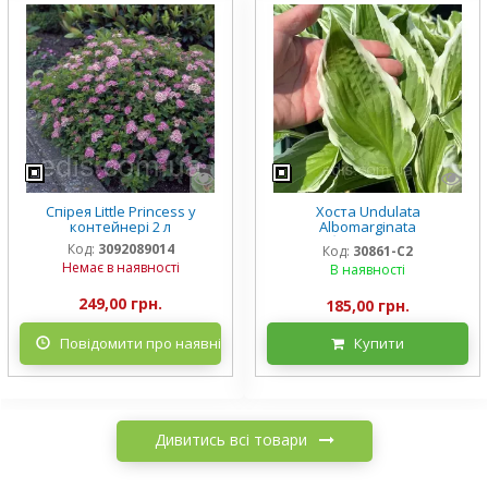
Спірея Little Princess у
Хоста Undulata
контейнері 2 л
Albomarginata
(Альбомарджината)
Код:
3092089014
Код:
30861-С2
контейнер 2 л, 3/+ розетки
Немає в наявності
В наявності
249,00 грн.
185,00 грн.
Повідомити про наявність
Купити
Дивитись всі товари