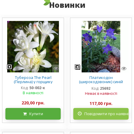
Новинки
Тубероза The Pearl
Платикодон
(Перлина) у горщику
(широкодзвоник) синій
низькорослий Mariesii у
Код:
50-002-к
Код:
25692
горщику
В наявності
Немає в наявності
220,00 грн.
117,00 грн.
Купити
Повідомити про наявніст