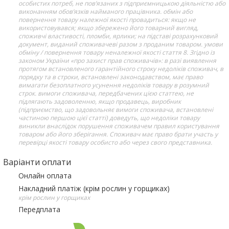
особистих потреб, не пов’язаних з підприємницькою діяльністю або
виконанням обов’язків найманого працівника. обмін або
повернення товару належної якості провадиться: якщо не
використовувався; якщо збережено його товарний вигляд,
споживчі властивості, пломби, ярлики; на підставі розрахунковий
документ, виданий споживачеві разом з проданим товаром. умови
обміну / повернення товару неналежної якості стаття 8. Згідно із
законом України «про захист прав споживачів»: в разі виявлення
протягом встановленого гарантійного строку недоліків споживач, в
порядку та в строки, встановлені законодавством, має право
вимагати безоплатного усунення недоліків товару в розумний
строк. вимоги споживача, передбачених цією статтею, не
підлягають задоволенню, якщо продавець, виробник
(підприємство, що задовольняє вимоги споживача, встановлені
частиною першою цієї статті) доведуть, що недоліки товару
виникли внаслідок порушення споживачем правил користування
товаром або його зберігання. Споживач має право брати участь у
перевірці якості товару особисто або через свого представника.
Варіанти оплати
Онлайн оплата
Накладний платіж (крім рослин у горщиках)
крім рослин у горщиках
Передплата