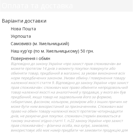
Оплата та доставка
Варіанти доставки
Нова Пошта
Укрпошта
Самовивіз (м. Хмельницький)
Наш кур'єр (по м. Хмельницькому) 50 грн.
Повернення і обмін
Відповідно до закону України «про захист прав споживачів» ви
можете протягом 14 днів з моменту покупки повернути або
обміняти товар, придбаний в магазині, за умови виконання всіх
норм передбачених законом. Умови обміну / повернення товару
належної якості стаття 9. Відповідно до закону України «про захист
прав споживачів»: споживач має право обміняти непродовольчий
товар належної якості на аналогічний у продавця, у якого він був
придбаний, якщо товар не задовольнив його за формою,
габаритами, фасоном, кольором, розміром або з інших причин не
може бути ним використаний за призначенням. Споживач має
право на обмін товару належної якості протягом чотирнадцяти
днів, не рахуючи дня покупки. споживач (термін вживається в
такому значенні згідно статті 1. п.22 закону України «про захист
прав споживачів») – фізична особа, яка купує, замовляє,
використовує або має намір придбати чи замовити продукцію для