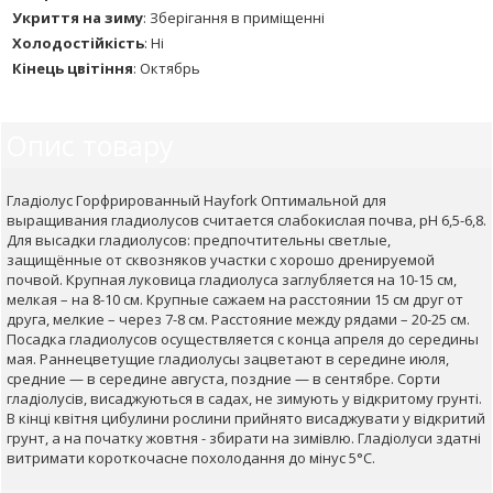
Укриття на зиму
:
Зберігання в приміщенні
Холодостійкість
:
Ні
Кінець цвітіння
:
Октябрь
Опис товару
Гладіолус Горфрированный Hayfork Оптимальной для
выращивания гладиолусов считается слабокислая почва, рН 6,5-6,8.
Для высадки гладиолусов: предпочтительны светлые,
защищённые от сквозняков участки с хорошо дренируемой
почвой. Крупная луковица гладиолуса заглубляется на 10-15 см,
мелкая – на 8-10 см. Крупные сажаем на расстоянии 15 см друг от
друга, мелкие – через 7-8 см. Расстояние между рядами – 20-25 см.
Посадка гладиолусов осуществляется с конца апреля до середины
мая. Раннецветущие гладиолусы зацветают в середине июля,
средние — в середине августа, поздние — в сентябре. Сорти
гладіолусів, висаджуються в садах, не зимують у відкритому грунті.
В кінці квітня цибулини рослини прийнято висаджувати у відкритий
грунт, а на початку жовтня - збирати на зимівлю. Гладіолуси здатні
витримати короткочасне похолодання до мінус 5°C.