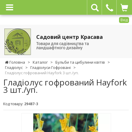
Вхід
Садовий центр Красава
Товари для садівництва та
ландшафтного дизайну
Головна
>
Каталог
>
Бульби та цибулини квітів
>
Гладіолус
>
Гладіолуси Гофровані
>
Гладіолус гофрований Hayfork 3 шт./уп.
Гладіолус гофрований Hayfork
3 шт./уп.
Код товару:
29487-3