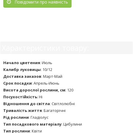
Повідомити про наявність
Характеристики товару:
Начало цветения
:
Июль
Калибр луковицы
:
10/12
Доставка заказов
:
Март-Май
Срок посадки
:
Апрель-Июнь
Висота дорослої рослини, см
:
120
Посухостійкість
:
Ні
Відношення до світла
:
Світлолюбні
Тривалість життя
:
Багаторічні
Рід рослини
:
Гладіолус
Тип посадкового матеріалу
:
Цибулини
Тип рослини
:
Квіти