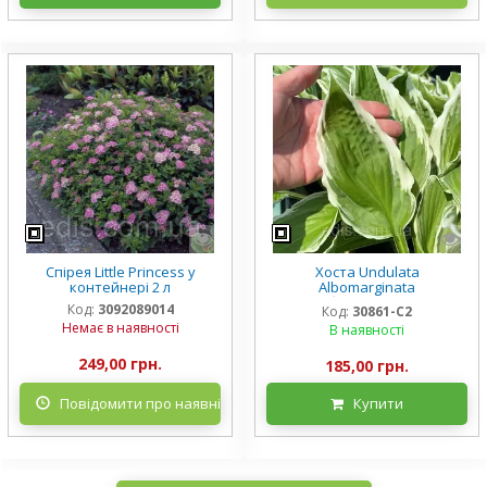
Спірея Little Princess у
Хоста Undulata
контейнері 2 л
Albomarginata
(Альбомарджината)
Код:
3092089014
Код:
30861-С2
контейнер 2 л, 3/+ розетки
Немає в наявності
В наявності
249,00 грн.
185,00 грн.
Повідомити про наявність
Купити