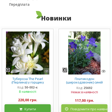
Передплата
Новинки
Тубероза The Pearl
Платикодон
(Перлина) у горщику
(широкодзвоник) синій
низькорослий Mariesii у
Код:
50-002-к
Код:
25692
горщику
В наявності
Немає в наявності
220,00 грн.
117,00 грн.
Купити
Повідомити про наявніст