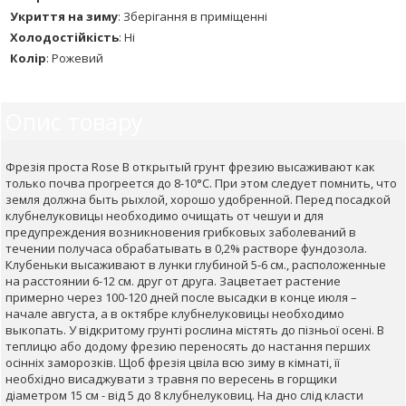
Укриття на зиму
:
Зберігання в приміщенні
Холодостійкість
:
Ні
Колір
:
Рожевий
Опис товару
Фрезія проста Rose В открытый грунт фрезию высаживают как
только почва прогреется до 8-10°С. При этом следует помнить, что
земля должна быть рыхлой, хорошо удобренной. Перед посадкой
клубнелуковицы необходимо очищать от чешуи и для
предупреждения возникновения грибковых заболеваний в
течении получаса обрабатывать в 0,2% растворе фундозола.
Клубеньки высаживают в лунки глубиной 5-6 см., расположенные
на расстоянии 6-12 см. друг от друга. Зацветает растение
примерно через 100-120 дней после высадки в конце июля –
начале августа, а в октябре клубнелуковицы необходимо
выкопать. У відкритому грунті рослина містять до пізньої осені. В
теплицю або додому фрезию переносять до настання перших
осінніх заморозків. Щоб фрезія цвіла всю зиму в кімнаті, її
необхідно висаджувати з травня по вересень в горщики
діаметром 15 см - від 5 до 8 клубнелуковиц. На дно слід класти