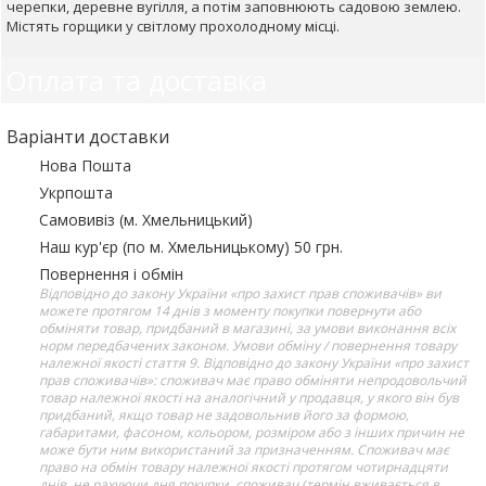
черепки, деревне вугілля, а потім заповнюють садовою землею.
Містять горщики у світлому прохолодному місці.
Оплата та доставка
Варіанти доставки
Нова Пошта
Укрпошта
Самовивіз (м. Хмельницький)
Наш кур'єр (по м. Хмельницькому) 50 грн.
Повернення і обмін
Відповідно до закону України «про захист прав споживачів» ви
можете протягом 14 днів з моменту покупки повернути або
обміняти товар, придбаний в магазині, за умови виконання всіх
норм передбачених законом. Умови обміну / повернення товару
належної якості стаття 9. Відповідно до закону України «про захист
прав споживачів»: споживач має право обміняти непродовольчий
товар належної якості на аналогічний у продавця, у якого він був
придбаний, якщо товар не задовольнив його за формою,
габаритами, фасоном, кольором, розміром або з інших причин не
може бути ним використаний за призначенням. Споживач має
право на обмін товару належної якості протягом чотирнадцяти
днів, не рахуючи дня покупки. споживач (термін вживається в