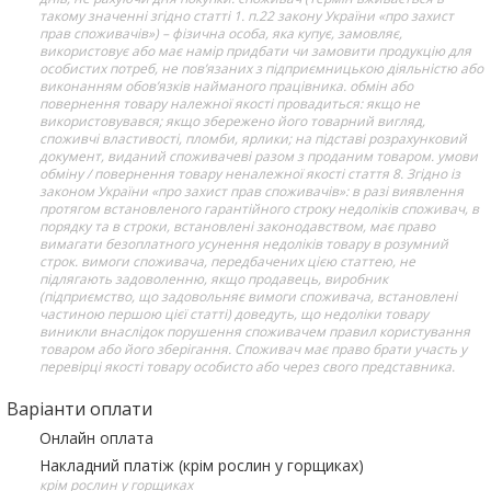
такому значенні згідно статті 1. п.22 закону України «про захист
прав споживачів») – фізична особа, яка купує, замовляє,
використовує або має намір придбати чи замовити продукцію для
особистих потреб, не пов’язаних з підприємницькою діяльністю або
виконанням обов’язків найманого працівника. обмін або
повернення товару належної якості провадиться: якщо не
використовувався; якщо збережено його товарний вигляд,
споживчі властивості, пломби, ярлики; на підставі розрахунковий
документ, виданий споживачеві разом з проданим товаром. умови
обміну / повернення товару неналежної якості стаття 8. Згідно із
законом України «про захист прав споживачів»: в разі виявлення
протягом встановленого гарантійного строку недоліків споживач, в
порядку та в строки, встановлені законодавством, має право
вимагати безоплатного усунення недоліків товару в розумний
строк. вимоги споживача, передбачених цією статтею, не
підлягають задоволенню, якщо продавець, виробник
(підприємство, що задовольняє вимоги споживача, встановлені
частиною першою цієї статті) доведуть, що недоліки товару
виникли внаслідок порушення споживачем правил користування
товаром або його зберігання. Споживач має право брати участь у
перевірці якості товару особисто або через свого представника.
Варіанти оплати
Онлайн оплата
Накладний платіж (крім рослин у горщиках)
крім рослин у горщиках