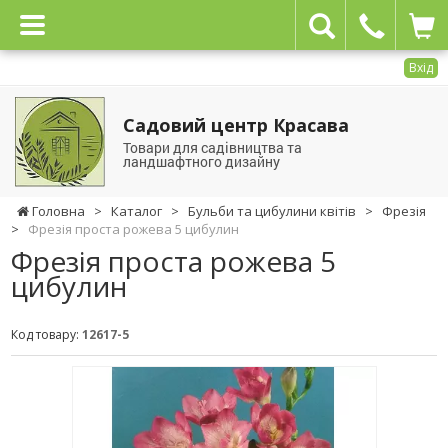
Вхід
Садовий центр Красава
Товари для садівництва та
ландшафтного дизайну
Головна
>
Каталог
>
Бульби та цибулини квітів
>
Фрезія
>
Фрезія проста рожева 5 цибулин
Фрезія проста рожева 5
цибулин
Код товару:
12617-5