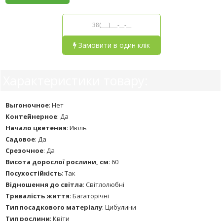
Замовити в один клік
Характеристики товару:
Выгоночное
:
Нет
Контейнерное
:
Да
Начало цветения
:
Июль
Садовое
:
Да
Срезочное
:
Да
Висота дорослої рослини, см
:
60
Посухостійкість
:
Так
Відношення до світла
:
Світлолюбні
Тривалість життя
:
Багаторічні
Тип посадкового матеріалу
:
Цибулини
Тип рослини
:
Квіти