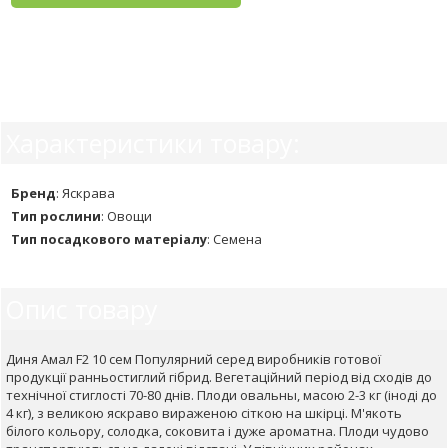
Характеристики товару:
Бренд
:
Яскрава
Тип рослини
:
Овощи
Тип посадкового матеріалу
:
Семена
Опис товару
Диня Амал F2 10 сем Популярний серед виробників готової
продукції ранньостиглий гібрид. Вегетаційний період від сходів до
технічної стиглості 70-80 днів. Плоди овальны, масою 2-3 кг (іноді до
4 кг), з великою яскраво вираженою сіткою на шкірці. М'якоть
білого кольору, солодка, соковита і дуже ароматна. Плоди чудово