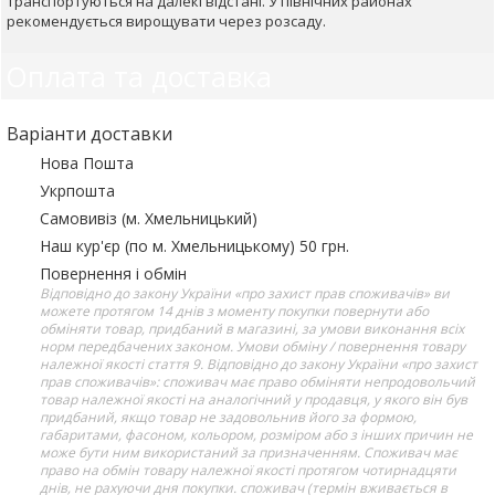
транспортуються на далекі відстані. У північних районах
рекомендується вирощувати через розсаду.
Оплата та доставка
Варіанти доставки
Нова Пошта
Укрпошта
Самовивіз (м. Хмельницький)
Наш кур'єр (по м. Хмельницькому) 50 грн.
Повернення і обмін
Відповідно до закону України «про захист прав споживачів» ви
можете протягом 14 днів з моменту покупки повернути або
обміняти товар, придбаний в магазині, за умови виконання всіх
норм передбачених законом. Умови обміну / повернення товару
належної якості стаття 9. Відповідно до закону України «про захист
прав споживачів»: споживач має право обміняти непродовольчий
товар належної якості на аналогічний у продавця, у якого він був
придбаний, якщо товар не задовольнив його за формою,
габаритами, фасоном, кольором, розміром або з інших причин не
може бути ним використаний за призначенням. Споживач має
право на обмін товару належної якості протягом чотирнадцяти
днів, не рахуючи дня покупки. споживач (термін вживається в