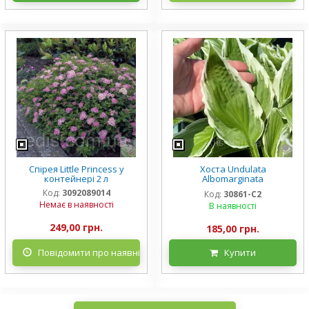
Спірея Little Princess у
Хоста Undulata
контейнері 2 л
Albomarginata
(Альбомарджината)
Код:
3092089014
Код:
30861-С2
контейнер 2 л, 3/+ розетки
Немає в наявності
В наявності
249,00 грн.
185,00 грн.
Повідомити про наявність
Купити