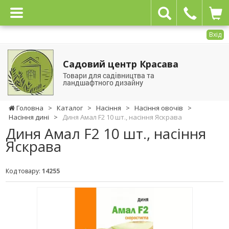
Вхід
Садовий центр Красава
Товари для садівництва та
ландшафтного дизайну
Головна
>
Каталог
>
Насіння
>
Насіння овочів
>
Насіння дині
>
Диня Амал F2 10 шт., насіння Яскрава
Диня Амал F2 10 шт., насіння
Яскрава
Код товару:
14255