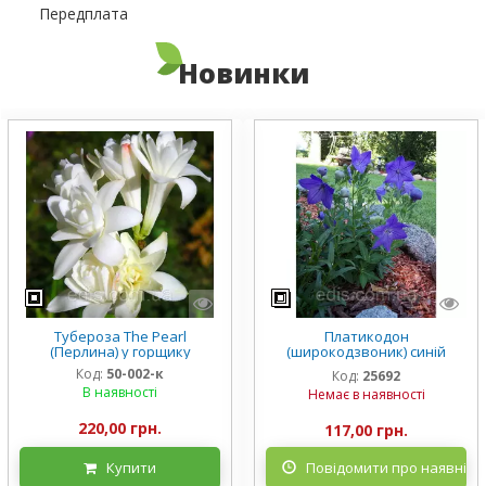
Передплата
Новинки
Тубероза The Pearl
Платикодон
(Перлина) у горщику
(широкодзвоник) синій
низькорослий Mariesii у
Код:
50-002-к
Код:
25692
горщику
В наявності
Немає в наявності
220,00 грн.
117,00 грн.
Купити
Повідомити про наявніст