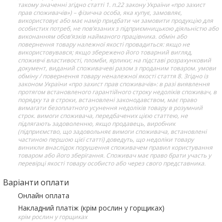
такому значенні згідно статті 1. п.22 закону України «про захист
прав споживачів») – фізична особа, яка купує, замовляє,
використовує або має намір придбати чи замовити продукцію для
особистих потреб, не пов’язаних з підприємницькою діяльністю або
виконанням обов’язків найманого працівника. обмін або
повернення товару належної якості провадиться: якщо не
використовувався; якщо збережено його товарний вигляд,
споживчі властивості, пломби, ярлики; на підставі розрахунковий
документ, виданий споживачеві разом з проданим товаром. умови
обміну / повернення товару неналежної якості стаття 8. Згідно із
законом України «про захист прав споживачів»: в разі виявлення
протягом встановленого гарантійного строку недоліків споживач, в
порядку та в строки, встановлені законодавством, має право
вимагати безоплатного усунення недоліків товару в розумний
строк. вимоги споживача, передбачених цією статтею, не
підлягають задоволенню, якщо продавець, виробник
(підприємство, що задовольняє вимоги споживача, встановлені
частиною першою цієї статті) доведуть, що недоліки товару
виникли внаслідок порушення споживачем правил користування
товаром або його зберігання. Споживач має право брати участь у
перевірці якості товару особисто або через свого представника.
Варіанти оплати
Онлайн оплата
Накладний платіж (крім рослин у горщиках)
крім рослин у горщиках